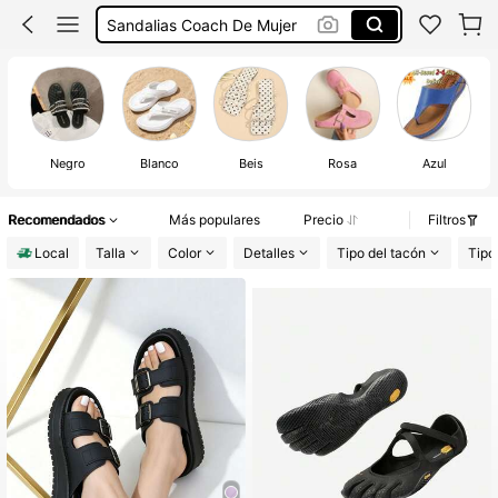
Zapatos Comodos De Mujer
Zapatos De Mujer
Sandalias De Mujer
Negro
Blanco
Beis
Rosa
Azul
Recomendados
Más populares
Precio
Filtros
Local
Talla
Color
Detalles
Tipo del tacón
Tipo