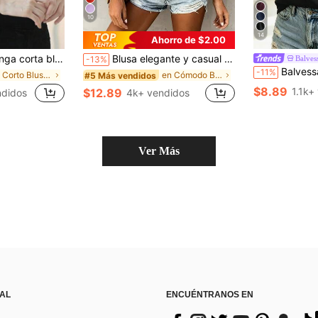
10
14
Ahorro de $2.00
nuevo lanzamiento de primavera/verano 2025, atuendo profesional de negocios de verano
Blusa elegante y casual de moda con cuello de botones y mangas 3/4, top minimalista con volantes en los puños de manga 3/4, para mujer en color blanco para primavera
Balves
-13%
Balvessa Camiseta de manga 
-11%
en Corto Blusas de manga
en Cómodo Blusas De Mujer
#5 Más vendidos
$8.89
1.1k+
$12.89
ndidos
4k+ vendidos
Ver Más
 AL
ENCUÉNTRANOS EN