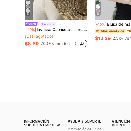
9
16
Blusa de manga corta blanca para mujer, camisa interior para traje de trabajo de oficina, 
Livesso
-10%
Livesso Camiseta sin mangas blanca holgada para mujer, elegante ropa de oficina casual de negocios, camiseta interior para ir al trabajo, verano
-10%
#1 Más vendidos
¡Casi agotado!
$12.29
2.5k+ ve
$8.69
700+ vendidos
INFORMACIÓN
AYUDA Y SOPORTE
ATENCIÓN
SOBRE LA EMPRESA
CLIENTE
Información de Envío