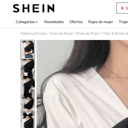
S
Use up 
Categorías
Novedades
Ofertas
Ropa de mujer
Traje
Página principal
Ropa de Mujer
Ropa de Mujer
Tops & Blusas 
/
/
/