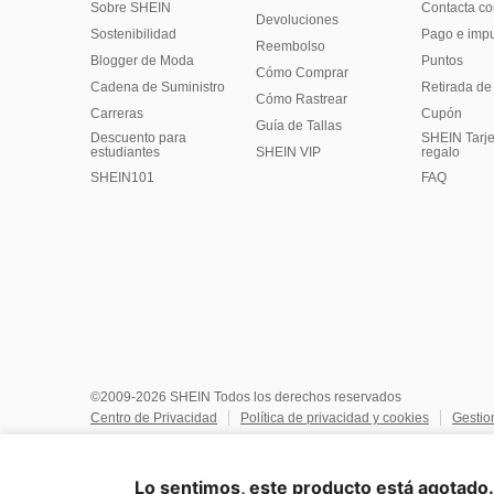
Sobre SHEIN
Contacta co
Devoluciones
Sostenibilidad
Pago e imp
Reembolso
Blogger de Moda
Puntos
Cómo Comprar
Cadena de Suministro
Retirada de
Cómo Rastrear
Carreras
Cupón
Guía de Tallas
Descuento para
SHEIN Tarje
estudiantes
SHEIN VIP
regalo
SHEIN101
FAQ
©2009-2026 SHEIN Todos los derechos reservados
Centro de Privacidad
Política de privacidad y cookies
Gestio
No vendan ni compartan mi información personal
Términos y co
Reglas de IP de Marketplace
Aviso de copyright
Impresión
Lo sentimos, este producto está agotado. 