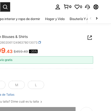
0
0
a. Press Enter to select.
pa interior y ropa de dormir
Hogar y Vida
Bisutería Y Accesorios
Be
Blouses & Shirts
z260206112496378013073
99
.43
$459.49
-35%
ICE AND AVAILABILITY
vío gratis
M
L
a de Tallas
u talla? Dime cuál es tu talla
imos, este producto está agotado.