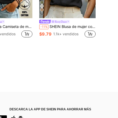
11
sa
RosyDaze
corta casual y versátil de un solo hombro blanca para mujer
SHEIN Blusa de mujer con cuello en V y mangas cortas, de tela cómoda, adecuada para vacaciones, uso diario, casual, playa, citas, fiestas, vacaciones de verano urbanas, versátil
-11%
$9.79
 vendidos
1.1k+ vendidos
DESCARCA LA APP DE SHEIN PARA AHORRAR MÁS