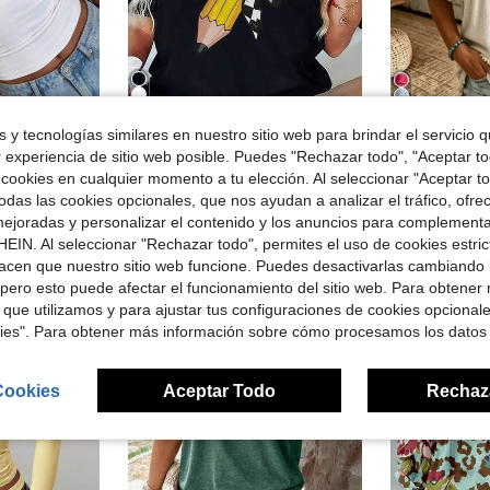
4
Ahorro de $4.45
 y tecnologías similares en nuestro sitio web para brindar el servicio qu
r experiencia de sitio web posible. Puedes "Rechazar todo", "Aceptar t
Camiseta de profesora para mujer - Top negro de cuello redondo, suave y transpirable con estampado de lápiz amarillo
Blusa de
Local
-54%
Local
-41%
en nuevo Tops de mujer
 cookies en cualquier momento a tu elección. Al seleccionar "Aceptar to
jer, adecuado para streetwear y desplazamientos, blanco
$3.73
¡Casi agotado
das las cookies opcionales, que nos ayudan a analizar el tráfico, ofre
700+ vendidos
en nuevo Tops de mujer
en nuevo Tops de mujer
$15.78
1.4k
ejoradas y personalizar el contenido y los anuncios para complementa
didos
en nuevo Tops de mujer
EIN. Al seleccionar "Rechazar todo", permites el uso de cookies estri
acen que nuestro sitio web funcione. Puedes desactivarlas cambiando 
pero esto puede afectar el funcionamiento del sitio web. Para obtener
 que utilizamos y para ajustar tus configuraciones de cookies opcional
kies". Para obtener más información sobre cómo procesamos los datos
Cookies
Aceptar Todo
Rechaz