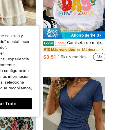
Ahorro de $4.37
e solicitas y
odo" o establecer
 mezcla de lino con bordado de ojal y flecos, blusa casual de cuello en V de manga corta para mujer
Camiseta de mujer con afirmación positiva | "Es un buen día para tener un buen día" con letras de colores y acentos florales, ajuste relajado en azul marino, camiseta suave de uso diario, lavable a máquina, top casual para primavera, verano, otoño, moda de temporada Camiseta de cuello redondo casual para mujer, Camiseta de fiesta de Pascua Camiseta de manga corta con estampado de mamá para el Día de la Madre de las mujeres, Camiseta de manga corta de fútbol para mujer, Camiseta básica diaria a juego para mujer
Local
-55%
do",
!
en Máxima comodidad Tops, blusas y camisetas de mu
#10 Más vendidos
cer
$3.51
+ vendidos
1.5k+ vendidos
r tu experiencia
ctamente
la configuración
 más información
es, selecciona
 que recopilamos,
ar Todo