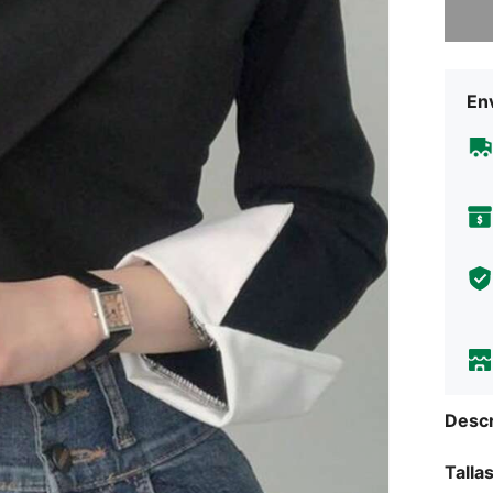
Env
Descr
Talla