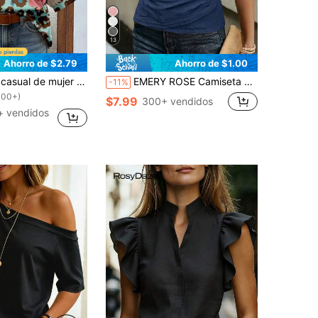
13
Ahorro de $2.79
Ahorro de $1.00
!
 cortas con volantes, estampado de paisley y flores diminutas, para primavera/verano y vacaciones
EMERY ROSE Camiseta envolvente de unicolor casual de verano para mujer
-11%
100+)
!
!
$7.99
300+ vendidos
100+)
100+)
+ vendidos
!
100+)