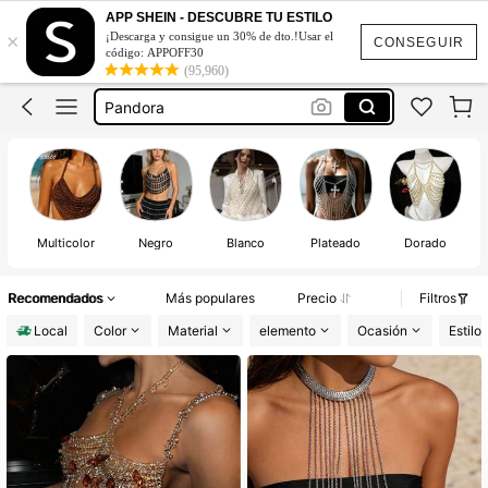
Top De Perlas
APP SHEIN - DESCUBRE TU ESTILO
×
¡Descarga y consigue un 30% de dto.!Usar el
Top De Perlas Mujer
CONSEGUIR
código: APPOFF30
(95,960)
Pandora
Corset De Mujer Elegante
Top De Cadena
Top De Perlas
Multicolor
Negro
Blanco
Plateado
Dorado
Recomendados
Más populares
Precio
Filtros
Local
Color
Material
elemento
Ocasión
Estilo