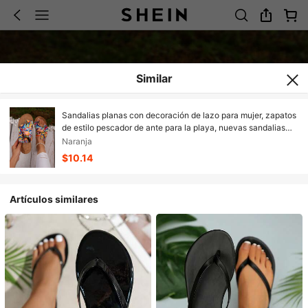
Similar
Sandalias planas con decoración de lazo para mujer, zapatos
de estilo pescador de ante para la playa, nuevas sandalias
planas casuales de dedo anular para el verano
Naranja
$10.14
Artículos similares