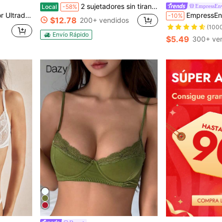
2 sujetadores sin tirantes con cierre frontal para mujer, push-up, acolchados, con copas adicionales, antideslizantes, inalámbricos, de soporte, cómodos, tipo tubo, tipo jelly bra, copas A, B y C #SummerVibe
EmpressEn
Local
-58%
iere Top Sujetador Suave sin Costuras Lencería Sexy para Verano para Verano
EmpressEnvy Sujetador 
-10%
$12.78
200+ vendidos
(100
Envío Rápido
$5.49
300+ ve