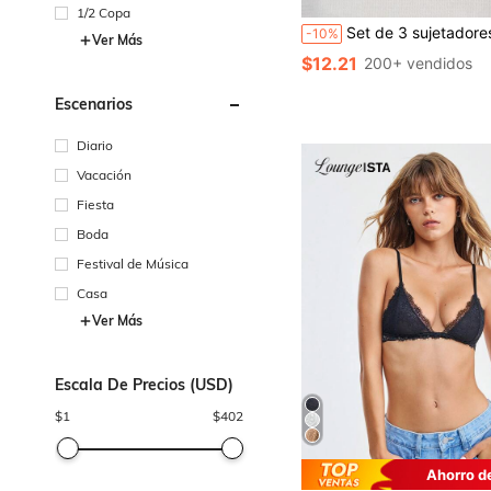
1/2 Copa
Set de 3 sujetadores con aros de muje
-10%
Ver Más
$12.21
200+ vendidos
Escenarios
Diario
Vacación
Fiesta
Boda
Festival de Música
Casa
Ver Más
Escala De Precios (USD)
$
1
$
402
Ahorro d