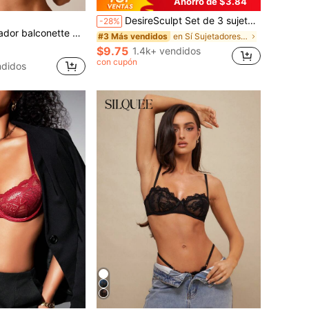
Ahorro de $3.84
DesireSculpt Set de 3 sujetadores de lencería con aros para mujer de diseño simple, lencería sexy francesa romántica
-28%
 encaje floral, soporte de aros y tirantes ajustables para elegancia cotidiana
en Sí Sujetadores y bralettes para mujer
#3 Más vendidos
$9.75
1.4k+ vendidos
con cupón
didos