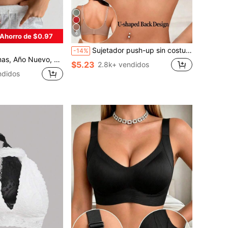
6
Ahorro de $0.97
Sujetador push-up sin costuras para mujer, sujetador sin marcas con almohadillas extraíbles, sujetador sin aros cómodo con elevación, ropa interior de estilo básico, uso diario
-14%
 sexy, Rojo, Reunión, Conjunto de sujetador de 3/4 de taza, 2 Sujetador con aros de encaje de contraste sólido para mujer, Lencería rosa con detalles acogedores y elegantes
$5.23
2.8k+ vendidos
ndidos