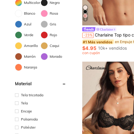
Multicolor
Negro
Blanco
Rosa
5
Azul
Gris
#1 Más vendidos
Charlaine
¡Casi agotado!
Charlaine Top tipo camiseta interior de mujer con parche
Verde
Rojo
-23%
#1 Más vendidos
#1 Más vendidos
¡Casi agotado!
¡Casi agotado!
Amarillo
Caqui
#1 Más vendidos
$4.95
10k+ vendidos
¡Casi agotado!
con cupón
Marrón
Morado
Naranja
Material
Tela tricotada
Tela
Encaje
Poliamida
Poliéster