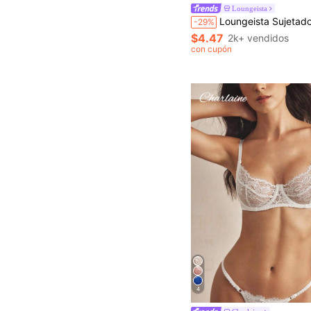
Loungeista
Loungeista Sujetador Ultradelgado Negro Temporada de Vacaciones Lencería Nupcial Sujetador para Damas Ropa Interior Femenina con Estampado Floral para Pechos Pequeños Encaje de Pestañas Brall
-29%
$4.47
2k+ vendidos
con cupón
4