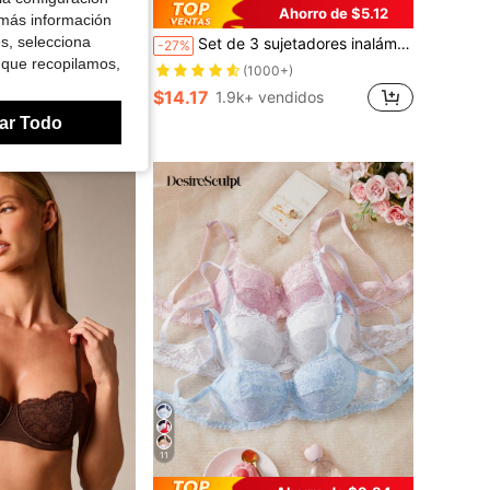
Ahorro de $5.12
 más información
es, selecciona
on sujetador de aros finos y copa cómoda a cuadros para mujer
Set de 3 sujetadores inalámbricos de gelatina, sujetador de moda cómodo y suave para mujeres
-27%
 que recopilamos,
(1000+)
$14.17
1.9k+ vendidos
ar Todo
11