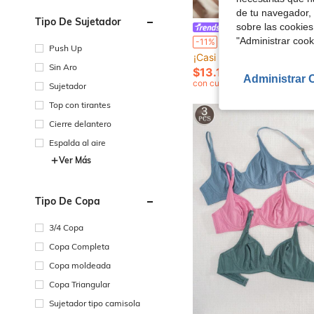
de tu navegador, 
Tipo De Sujetador
sobre las cookies
Charlaine
Charlaine Sujetador de mujer con patchwork de encaje
"Administrar coo
-11%
Push Up
¡Casi agotado!
Sin Aro
$13.19
200+ vendidos
Administrar 
con cupón
Sujetador
Top con tirantes
Cierre delantero
Espalda al aire
Ver Más
Tipo De Copa
3/4 Copa
Copa Completa
Copa moldeada
Copa Triangular
Sujetador tipo camisola