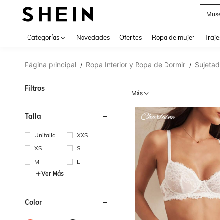
V
Categorías
Novedades
Ofertas
Ropa de mujer
Traje
Página principal
Ropa Interior y Ropa de Dormir
Sujetad
/
/
Filtros
Más
Talla
Unitalla
XXS
XS
S
M
L
Ver Más
Color