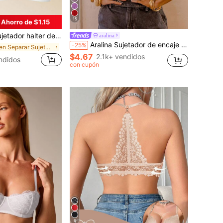
15
Ahorro de $1.15
 de encaje sexy de unicolor para mujer
aralina
Aralina Sujetador de encaje para invierno/verano
-25%
en Separar Sujetadores y bralettes para mujer
$4.67
2.1k+ vendidos
ndidos
con cupón
6