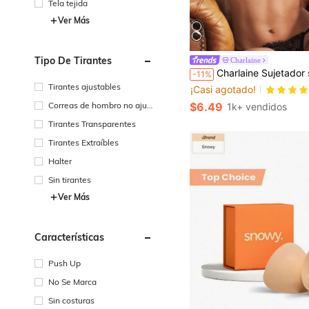
Tela tejida
Ver Más
Tipo De Tirantes
Charlaine
Charlaine Sujetador sexy de mujer con tirantes de espagueti y parc
-11%
Tirantes ajustables
¡Casi agotado!
$6.49
Correas de hombro no ajus
1k+ vendidos
tables
Tirantes Transparentes
Tirantes Extraíbles
Halter
Sin tirantes
Ver Más
Características
Push Up
No Se Marca
Sin costuras