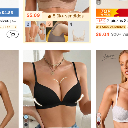
6
e $4.85
$5.69
5.0k+ vendidos
e pecho adhesivos suaves y cómodos con efecto elevador, realce
2 piezas Sujetador halter
-16%
2
3
4
en Bordado Sujetadores y bralettes para mujer
#3 Más vendidos
$6.04
900+ ve
7