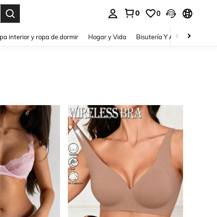
0
0
pa interior y ropa de dormir
Hogar y Vida
Bisutería Y Accesorios
Be