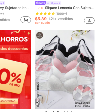
vy
Silquee
lencería sexy con aros para mujer
Silquee Lencería Con Sujetador De Soporte En Encaje Floral
-21%
0+)
(1000+)
$5.39
1.2k+ vendidos
ndidos
con cupón
en Juego de 5 piezas Sujetadores y bralettes para
#1 Más vendidos