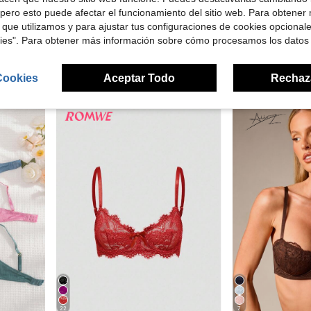
5
pero esto puede afectar el funcionamiento del sitio web. Para obtener
 que utilizamos y para ajustar tus configuraciones de cookies opcional
SHEIN Camiseta sin mangas de mujer con encaje de bloques de color, ropa interior con parches de encaje, sujetador con aros y copas moldeadas
SHEIN Conjunto de lencería de 5 piezas c
-42%
-11%
 (Juego de 3 piezas)
kies". Para obtener más información sobre cómo procesamos los datos
(500+)
$16.69
$4.28
300+ vendidos
Cookies
Aceptar Todo
Rechaz
22
7