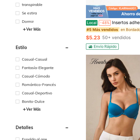
transpirable
Se estira
Ahorro d
Dormir
Insertos adhesivos para sujetador SNOWY, almohadillas de silicona invisibles reutilizables para realce de pecho, insertos d
Local
-48%
Ver Más
#5 Más vendidos
$5.23
50+ vendidos
Envío Rápido
Estilo
Casual-Casual
Fantasía-Elegante
Casual-Cómodo
Romántico-Francés
Casual-Deportivo
Bonito-Dulce
Ver Más
Detalles
Espalda al aire