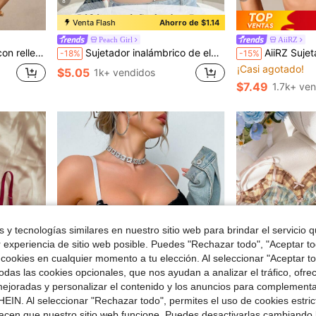
8
Venta Flash
Ahorro de $1.14
Peach Girl
AiiRZ
#2 Más vendidos
encaje para mujer
Sujetador inalámbrico de elevación y soporte para mujer - Sujetador tipo camiseta cómodo, elevación todo el día, soporte y ajuste sin costuras, confianza para uso diario
AiiRZ Sujetador balconette con encaje, con detalles de
-18%
-15%
¡Casi agotado!
#2 Más vendidos
#2 Más vendidos
$5.05
1k+ vendidos
¡Casi agotado!
¡Casi agotado!
$7.49
1.7k+ ve
#2 Más vendidos
¡Casi agotado!
 y tecnologías similares en nuestro sitio web para brindar el servicio qu
r experiencia de sitio web posible. Puedes "Rechazar todo", "Aceptar t
 cookies en cualquier momento a tu elección. Al seleccionar "Aceptar to
das las cookies opcionales, que nos ayudan a analizar el tráfico, ofre
ejoradas y personalizar el contenido y los anuncios para complementa
EIN. Al seleccionar "Rechazar todo", permites el uso de cookies estri
acen que nuestro sitio web funcione. Puedes desactivarlas cambiando 