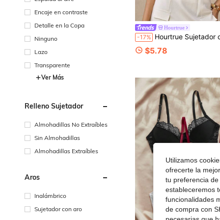
Encaje en contraste
Detalle en la Copa
Hourtrue
Hourtrue Sujetador con relleno y push-up de 
-17%
Ninguno
$5.78
Lazo
Transparente
Ver Más
Relleno Sujetador
Almohadillas No Extraíbles
Sin Almohadillas
Almohadillas Extraíbles
Utilizamos cookies
ofrecerte la mejo
Aros
tu preferencia de
estableceremos to
Inalámbrico
funcionalidades m
Sujetador con aro
de compra con SH
necesarias que h