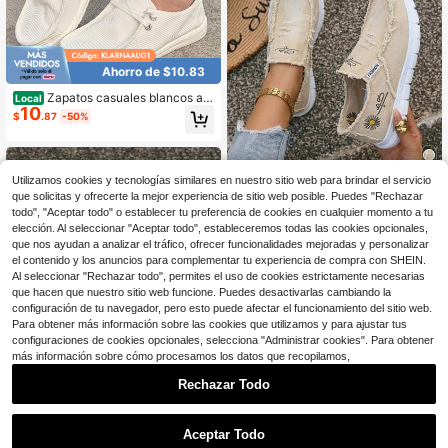
Ahorro de $10.83
Zapatos casuales blancos a r
Local
10
ayas para mujer, primavera/verano,
$
.87
-50%
nuevos, cómodos, de boca baja, ca
beza redonda, ligeros, a la moda, co
n encaje, suela suave, transpirable
s, caña baja, con encaje, zapatos gr
Utilizamos cookies y tecnologías similares en nuestro sitio web para brindar el servicio
andes para mujer.
que solicitas y ofrecerte la mejor experiencia de sitio web posible. Puedes "Rechazar
16
todo", "Aceptar todo" o establecer tu preferencia de cookies en cualquier momento a tu
Zapatos de lona informales p
Local
elección. Al seleccionar "Aceptar todo", estableceremos todas las cookies opcionales,
ara mujer, zapatillas ligeras y cómo
100+ vendidos
que nos ayudan a analizar el tráfico, ofrecer funcionalidades mejoradas y personalizar
das para caminar, calzado deportiv
14
$
.70
-43%
el contenido y los anuncios para complementar tu experiencia de compra con SHEIN.
o transpirable de moda para uso dia
Al seleccionar "Rechazar todo", permites el uso de cookies estrictamente necesarias
rio.
69
Hay otros vendedores
que hacen que nuestro sitio web funcione. Puedes desactivarlas cambiando la
configuración de tu navegador, pero esto puede afectar el funcionamiento del sitio web.
Para obtener más información sobre las cookies que utilizamos y para ajustar tus
configuraciones de cookies opcionales, selecciona "Administrar cookies". Para obtener
más información sobre cómo procesamos los datos que recopilamos,
Rechazar Todo
1
Ahorro de $20.84
0
Aceptar Todo
Mocasines de color sólido par
Local