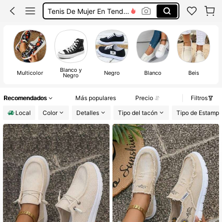
Zapatillas Para Mujer
Zapatos Deportivos De Mujer
Zapatos De Mujer
Blanco y
Multicolor
Negro
Blanco
Beis
Negro
Recomendados
Más populares
Precio
Filtros
Local
Color
Detalles
Tipo del tacón
Tipo de Estamp