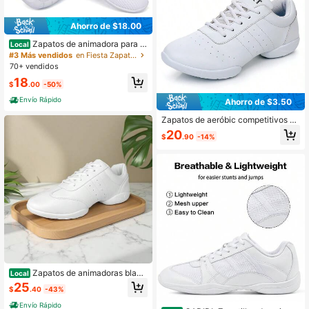
Ahorro de $18.00
Zapatos de animadora para ni
Local
ñas, zapatos de baile deportivos bla
#3 Más vendidos
en Fiesta Zapatos deportivos para mujer
ncos
70+ vendidos
18
$
.00
-50%
Envío Rápido
Ahorro de $3.50
Zapatos de aeróbic competitivos pa
ra mujeres, zapatos de baile para ni
20
$
.90
-14%
ñas, zapatos de aeróbic, zapatos d
e animadoras, zapatos de entrenam
iento blancos para competición
Zapatos de animadoras blanc
Local
os, ligeros, para mujer
25
$
.40
-43%
Envío Rápido