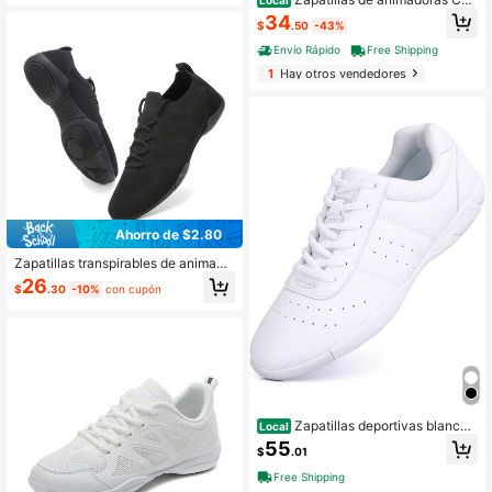
DIDL para niñas y jóvenes, informal
34
$
.50
-43%
es, estilo Y2K, para exteriores
Envío Rápido
Free Shipping
1
Hay otros vendedores
Ahorro de $2.80
Zapatillas transpirables de animado
ras flexibles para acrobacias, zapati
26
$
.30
-10%
con cupón
llas de animadoras para gimnasia d
e niñas
Zapatillas deportivas blancas
Local
de porrismo para mujer, zapatillas d
55
$
.01
e baile atlético
Free Shipping