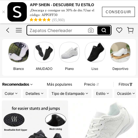
Zapatos De Zumba Para Mujer
APP SHEIN - DESCUBRE TU ESTILO
×
¡Descarga y consigue un 30% de dto.!Usar el
Tenis Para Porristas
CONSEGUIR
código: APPOFF30
(95,960)
Cheer
Zapatos Cheerleader
Tenis De Porrista
Zapatos De Zumba Para Mujer
Tenis Para Porristas
Blanco
ANUDADO
Plano
Liso
Deportivo
Recomendados
Más populares
Precio
Filtros
Color
Detalles
Tipo de Estampado
Estilo
Ocasión