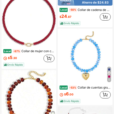
Ahorro de $24.83
Collar de cadena de clavícula con cuentas de ábaco de turquesa natural gruesa estilo europeo y americano con colgante de corazón grande
Local
-50%
24
$
.87
Envío Rápido
Collar de mujer con cuentas de piedras preciosas, estilo bohemio, cadena de cuello colorida, cuentas de piedra natural falsa, joyería hecha a mano para la playa de verano
Local
-67%
5
$
.30
Envío Rápido
11
Collar de cuentas gruesas para mujer, collar tipo choker con corazón inflado dorado, collares con colgante de corazón de cuentas de resina colorida, joyería de declaración
Local
-53%
6
$
.00
Envío Rápido