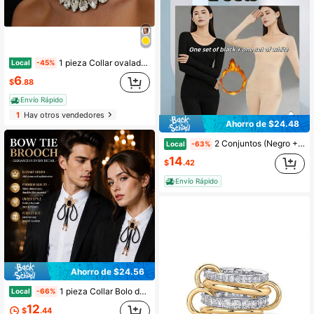
1 pieza Collar ovalado, elegante estilo europeo con colgante de gota y cadena de clavícula para mujer
Local
-45%
6
$
.88
Envío Rápido
1
Hay otros vendedores
Ahorro de $24.48
2 Conjuntos (Negro + Tono de piel) Ropa interior elástica ultradelgada para mujer - La opción ideal para otoño e invierno, proporcionando una capa interior cálida e invisible que combina bien con la ropa exterior. Estas prendas de vestir cálidas sin costuras están diseñadas en colores sólidos.
Local
-63%
14
$
.42
Envío Rápido
Ahorro de $24.56
1 pieza Collar Bolo de Vidrio con Águila para Hombres y Mujeres, Broche de Corbata Vaquero Occidental con Strass, Joyería de Moda Unisex para Boda Formal, Negocios y Fiesta, Ajustable
Local
-66%
12
$
.44