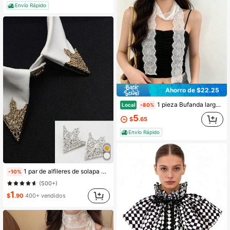
Envío Rápido
Ahorro de $22.25
1 pieza Bufanda larga de cuello envolvente con patrón de encaje francés transparente, flecos de pestañas y borde ondulado, accesorio suave y femenino para atuendo diario de calle, picnic y sesión de fotos
Local
-80%
5
$
.65
Envío Rápido
1 par de alfileres de solapa de palacio retro para camisa de traje de hombre, broche de solapa de ropa con triángulo calado en bronce envejecido
-10%
(500+)
1
$
.90
400+ vendidos