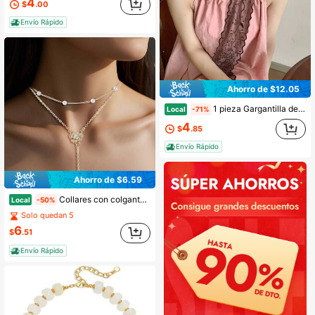
4
$
.00
Envío Rápido
Ahorro de $12.05
1 pieza Gargantilla de tono apagado vintage con borde ondulado y bordado de rama, cinta larga y fluida para sesión de fotos retro, atuendo elegante diario, accesorio estético para mujer
Local
-71%
4
$
.85
Envío Rápido
Ahorro de $6.59
Collares con colgante de rosa con flecos de doble capa, cadena de clavícula dulce con perlas, joyería, regalos de cumpleaños para mujeres y niñas
Local
-50%
Solo quedan 5
6
$
.51
Envío Rápido