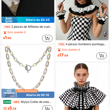
Ahorro de $0.20
2 piezas de Alfileres de cuello estilo palacio vintage, Clips de cuello triangulares florales huecos de cobre para trajes y camisas de hombre, Accesorios, Festival, Regalos, Regalo de graduación, Accesorios
-10%
Solo quedan 6
1
$
.90
4 piezas Sombrero puntiagudo de payaso a cuadros blanco y negro, cuello falso de satén con volantes & puños de muñeca, accesorios de cosplay de circo para Halloween, carnaval y fiesta de disfraces
-13%
Solo quedan 4
17
$
.09
Ahorro de $5.16
Mytys Collar de eslabones de clip de papel chapado en oro de 14K de dos tonos con cierre de palanca, cadena hueca de metal mixto, gargantilla de joyería para uso diario de mujeres (Edición con caja de regalo)
Local
-49%
5
$
.34