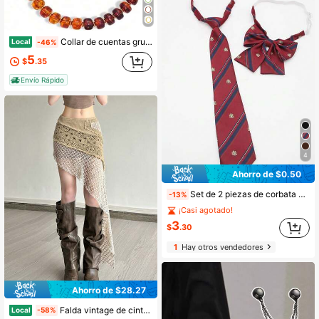
Collar de cuentas gruesas para mujeres, collar de declaración boho colorido, collar de cuentas grandes de resina dorada gruesa, joyería impermeable de verano para playa, regalos para
Local
-46%
5
$
.35
Envío Rápido
4
Ahorro de $0.50
Set de 2 piezas de corbata y pajarita a rayas burdeos, adecuado para vestimenta académica de graduación, festivales, viajes, discoteca
-13%
¡Casi agotado!
3
$
.30
1
Hay otros vendedores
Ahorro de $28.27
Falda vintage de cintura alta con bajo asimétrico para mujer
Local
-58%