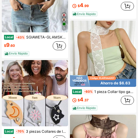
4
$
.99
Envío Rápido
7
SGIAWETA-GLAMSKIN Camiseta corta ajustada de manga corta con cuello cuadrado y rayas básicas para mujer, verano/otoño, top casual ajustado, adecuado para volver a la escuela
Local
-43%
9
$
.60
Envío Rápido
Ahorro de $6.63
1 pieza Collar tipo gargantilla con patrón de lazo pastoral, ribete festoneado y caída larga puntiaguda de cinta, para atuendo casual de calle en vacaciones de verano, accesorio de estética fresca y femenina
Local
-60%
4
$
.37
Envío Rápido
3 piezas Collares de la mejor amistad para 3, Collares con colgante de rompecabezas de sol, estrella y luna a juego, Joyería de tres amigas para siempre, Regalos para mujeres, hombres y aniversarios
Local
-70%