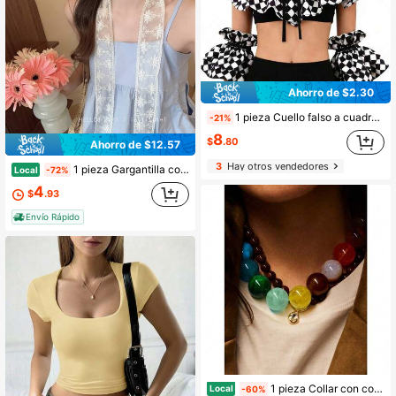
Ahorro de $2.30
1 pieza Cuello falso a cuadros blanco y negro, Cuello, Cuello falso, Cuello falso a cuadros para disfraz de payaso, Accesorio de ropa unisex, Juego de roles, Disfraz de Halloween, Ropa de mujer para Halloween, (Talla única, se envía al azar estilo de cuello de payaso y manga de payaso)
-21%
8
$
.80
Ahorro de $12.57
3
Hay otros vendedores
1 pieza Gargantilla con patrón floral Cottagecore, bufanda de cinta recta extra larga para envolver el cuello, accesorio de estética fresca y femenina para sesiones de fotos de vacaciones y atuendos diarios
Local
-72%
4
$
.93
Envío Rápido
1 pieza Collar con colgante de cuentas acrílicas aleatorias con temática de dopamina de moda para el verano, adecuado para uso diario
Local
-60%