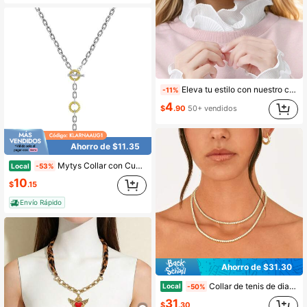
Eleva tu estilo con nuestro cuello falso plisado con ribete de encaje para mujer. Con puños falsos, un accesorio esencial para todo el año en diversos estilos. Accesorios para el Día de San Valentín
-11%
4
$
.90
50+ vendidos
Ahorro de $11.35
Mytys Collar con Cuentas de Dos Tonos en Forma de Círculo con Y y Cierre de Palanca, Cadena de Eslabones de Clip de Papel Texturizada Ajustable, Joyería Moderna de Capas para Uso Diario para Ella
Local
-53%
10
$
.15
Envío Rápido
Ahorro de $31.30
Collar de tenis de diamantes simulados de 3 mm chapado en oro de 14K - Collar largo y grueso para mujeres - Tamaños 15" y 18"
Local
-50%
31
$
.30