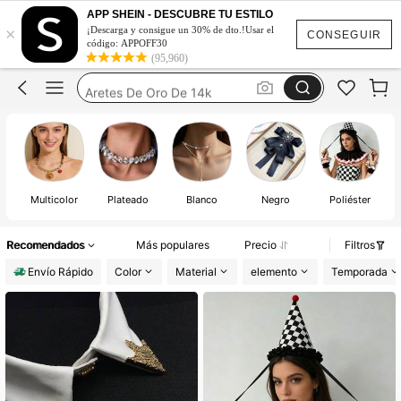
Rosario Catolico
APP SHEIN - DESCUBRE TU ESTILO
×
Collares En Tendencia De Mujer
¡Descarga y consigue un 30% de dto.!Usar el
CONSEGUIR
código: APPOFF30
Collares De Mujer
(95,960)
Aretes De Oro De 14k
Collares De Bolas
Rosario Catolico
Collares En Tendencia De Mujer
Multicolor
Plateado
Blanco
Negro
Poliéster
Recomendados
Más populares
Precio
Filtros
Envío Rápido
Color
Material
elemento
Temporada