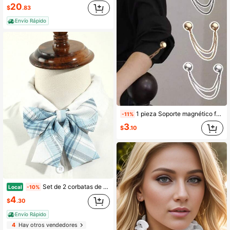
20
$
.83
Envío Rápido
1 pieza Soporte magnético fuerte para manga de camisa sin huellas, herramienta multiusos para acortar dobladillo de camisetas, sujetador para pierna de pantalón, fijador de accesorios para envolver la cabeza
-11%
3
$
.10
Set de 2 corbatas de mujer con estilo casual y estilo universitario, con patrones a cuadros y de rayas. Fácil de atar y desatar, adecuado para la escuela, salidas diarias, viajes y festivales
Local
-10%
4
$
.30
Envío Rápido
4
Hay otros vendedores