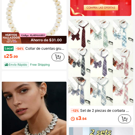
Ahorro de $31.00
Collar de cuentas gruesas de resina para mujeres, collar de declaración minimalista y moderno, accesorios de joyería
Local
-54%
25
$
.99
Envío Rápido
Free Shipping
Set de 2 piezas de corbata y lazo sin nudo para mujer, estilo JK casual con estampado a cuadros y rayas multicolor, adecuado para el atuendo diario escolar
-12%
3
$
.94