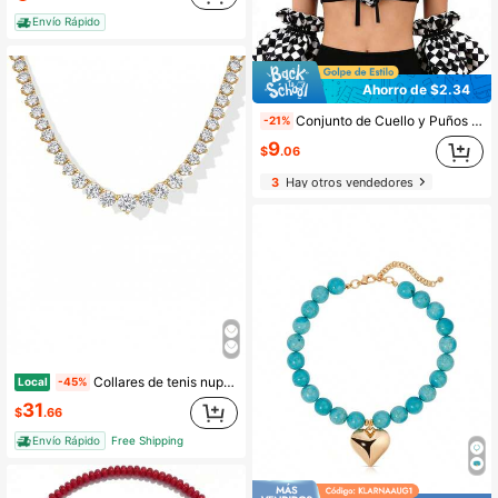
Envío Rápido
Ahorro de $2.34
Conjunto de Cuello y Puños Desmontables con Volantes a Cuadros Blanco y Negro, Accesorio de Moda para Capas de Disfraz de Payaso Arlequín
-21%
9
$
.06
3
Hay otros vendedores
Collares de tenis nupciales chapados en oro de 14K - Collar de tenis de oro graduado con circonita cúbica - Joyería de boda de moda
Local
-45%
31
$
.66
Envío Rápido
Free Shipping