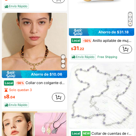
Envío Rápido
Ahorro de $31.18
Anillo apilable de mujer chapado en oro de 14K - Anillo grueso de múltiples capas doble/triple
Local
-50%
31
$
.22
Envío Rápido
Free Shipping
Ahorro de $10.06
Collar con colgante de corazón/sol con estampado de leopardo de moda para mujer, accesorios de joyería personalizada
Local
-56%
Solo quedan 3
8
$
.04
Envío Rápido
Collar de cuentas de rosario de perlas de la Virgen María Medugee con cruz, joyería de primera comunión para mujeres, regalo de oración católica, bendición de baby shower
Local
NEW