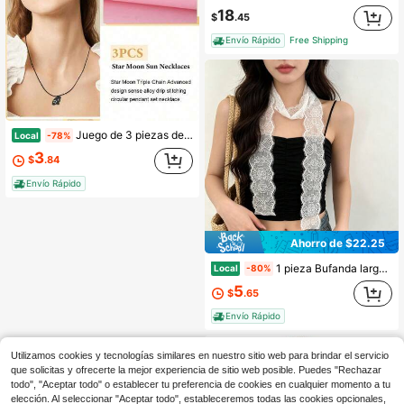
18
$
.45
Envío Rápido
Free Shipping
Juego de 3 piezas de collares de amistad con colgante de rompecabezas de corazón con sol, luna y estrella, joyería estética, regalo para mujeres
Local
-78%
3
$
.84
Envío Rápido
Ahorro de $22.25
1 pieza Bufanda larga de cuello envolvente con patrón de encaje francés, flecos de pestañas y borde ondulado, accesorio suave y femenino para uso diario, atuendo de calle, picnic y sesiones de fotos
Local
-80%
5
$
.65
Envío Rápido
Utilizamos cookies y tecnologías similares en nuestro sitio web para brindar el servicio
que solicitas y ofrecerte la mejor experiencia de sitio web posible. Puedes "Rechazar
todo", "Aceptar todo" o establecer tu preferencia de cookies en cualquier momento a tu
elección. Al seleccionar "Aceptar todo", estableceremos todas las cookies opcionales,