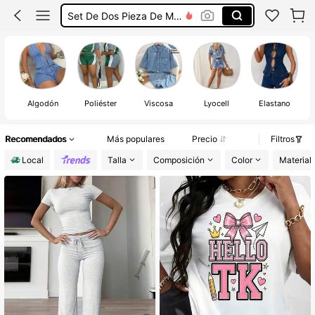
Set De Dos Pieza De Mujer
Conjunto De Mezclilla Mujer
Conjunto De Jeans Mujer
Conjunto De Dos Piezas Mujer
Algodón
Poliéster
Viscosa
Lyocell
Elastano
Recomendados
Más populares
Precio
Filtros
Local
Talla
Composición
Color
Material