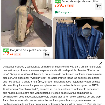
Mono de mujer de mezclilla lig
NEW
59
era, peto casual de verano con boto
$
.08
-41%
nes y pierna ancha, diseño de bolsil
los, jeans holgados tipo globo, estilo
Envío gratis
bohemio para ocasiones de resort
Conjunto de 2 piezas de ropa
NEW
12
para mujer diseño 2026, nueva mod
$
.98
-41%
a Y2K, chaleco sexy calado de man
o con falda de denim sintético de a
bertura alta
Utilizamos cookies y tecnologías similares en nuestro sitio web para brindar el servicio
que solicitas y ofrecerte la mejor experiencia de sitio web posible. Puedes "Rechazar
todo", "Aceptar todo" o establecer tu preferencia de cookies en cualquier momento a tu
elección. Al seleccionar "Aceptar todo", estableceremos todas las cookies opcionales,
4
que nos ayudan a analizar el tráfico, ofrecer funcionalidades mejoradas y personalizar
el contenido y los anuncios para complementar tu experiencia de compra con SHEIN.
EMERY ROSE EMERY ROSE C
NEW
Al seleccionar "Rechazar todo", permites el uso de cookies estrictamente necesarias
39
onjunto casual diario de mujer con t
$
.09
-11%
que hacen que nuestro sitio web funcione. Puedes desactivarlas cambiando la
op plisado decorado con lazo y pan
configuración de tu navegador, pero esto puede afectar el funcionamiento del sitio web.
talones largos de mezclilla
Para obtener más información sobre las cookies que utilizamos y para ajustar tus
configuraciones de cookies opcionales, selecciona "Administrar cookies". Para obtener