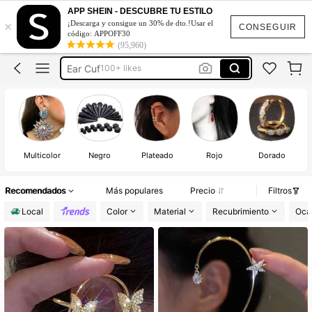
Aretes
APP SHEIN - DESCUBRE TU ESTILO
×
¡Descarga y consigue un 30% de dto.!Usar el
Aretes De Mujer
CONSEGUIR
código: APPOFF30
(95,960)
Ear Cuf
100+ likes
Ear Cuff
Orejas De Elfo
Aretes
Multicolor
Negro
Plateado
Rojo
Dorado
Recomendados
Más populares
Precio
Filtros
Local
Color
Material
Recubrimiento
Oca