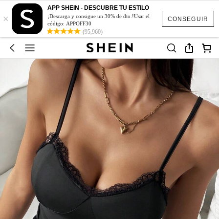
APP SHEIN - DESCUBRE TU ESTILO
×
¡Descarga y consigue un 30% de dto.!Usar el
CONSEGUIR
código: APPOFF30
(95,960)