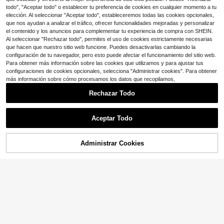
Sensación Premium, Adecuado par
todo", "Aceptar todo" o establecer tu preferencia de cookies en cualquier momento a tu
a Uso Diario, Casual, Fiesta, Vacaci
elección. Al seleccionar "Aceptar todo", estableceremos todas las cookies opcionales,
ones, Citas, Calle, Actuaciones, Esc
que nos ayudan a analizar el tráfico, ofrecer funcionalidades mejoradas y personalizar
enario, Exterior, Regreso a Clases, E
el contenido y los anuncios para complementar tu experiencia de compra con SHEIN.
stilo Hot Girl, Acción de Gracias, Fe
stival de Música, Día de San Valentí
Al seleccionar "Rechazar todo", permites el uso de cookies estrictamente necesarias
n, Año Nuevo, Atuendos de Fiesta
que hacen que nuestro sitio web funcione. Puedes desactivarlas cambiando la
configuración de tu navegador, pero esto puede afectar el funcionamiento del sitio web.
Para obtener más información sobre las cookies que utilizamos y para ajustar tus
configuraciones de cookies opcionales, selecciona "Administrar cookies". Para obtener
más información sobre cómo procesamos los datos que recopilamos,
Rechazar Todo
Aceptar Todo
Ahorro de $1.15
Breezaya
Administrar Cookies
¡53% DE DESCUENTO!
AÑADIR A LA BOLSA
Breezaya Camiseta de tirantes con
11
estampado floral de estilo hawaian
1.6k+ vendidos
(1000+)
o, casual y diaria, para vacaciones
Mystra
8
en la playa, con escote swing, para
$
.04
-13%
Camisola de tirantes ajustada con e
el verano
stampado de rayas y cuello redond
¡Casi agotado!
o, casual y sexy para primavera/ver
500+ vendidos
ano, ideal para vacaciones en la pla
6
ya y uso diario, con patchwork de e
$
.69
-11%
ncaje, transparente y versátil, estilo
hot girl