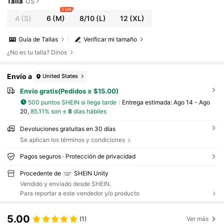
Talla
US
3 left
4
(S)
6
(M)
8/10
(L)
12
(XL)
Guía de Tallas
Verificar mi tamaño
¿No es tu talla? Dinos
Envío a
United States
Envío gratis(Pedidos ≥ $15.00)
500 puntos SHEIN si llega tarde
Entrega estimada:
Ago 14 - Ago
20,
85.11% son ≤
8
días hábiles
Devoluciones gratuitas en 30 días
Se aplican los términos y condiciones
Pagos seguros · Protección de privacidad
Procedente de
SHEIN Unity
Vendido y enviado desde SHEIN.
Para reportar a este vendedor y/o producto
5.00
(1)
Ver más