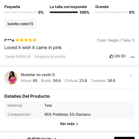
Pequeña
La talla corresponde
Grande
0%
100%
0%
bonito color
(1)
l***u
Color: Negro / Talla: S
Loved
it
wish
it
came
in
pink
Útil
(0)
Desde SHEIN US
Programa de puntos
Modelar es vestir:
S
Altura:
65
Busto:
36.6
Cintura:
23.6
Caderas:
36.6
Detalles Del Producto
545K Seguidores
4.83
Material:
Tela
Composición:
95% Poliéster, 5% Elastano
545K Seguidores
4.83
Ver más