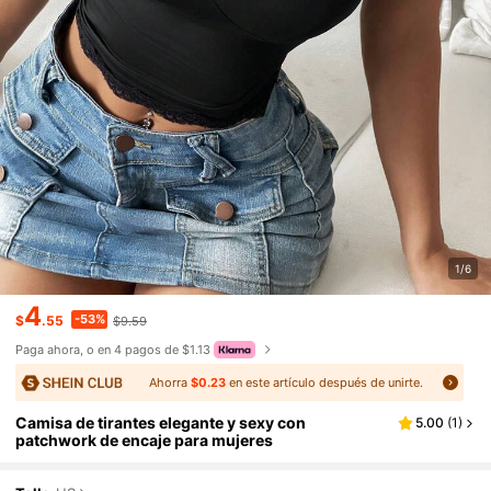
1/6
4
-53%
$
.55
$9.59
Paga ahora, o en 4 pagos de $1.13
Ahorra
$0.23
en este artículo después de unirte.
Camisa de tirantes elegante y sexy con
5.00
(
1
)
patchwork de encaje para mujeres