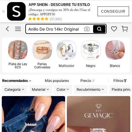
Anillo De Plata 925 Mujer Original
APP SHEIN - DESCUBRE TU ESTILO
×
¡Descarga y consigue un 30% de dto.!Usar el
Anillos De Plata 925
CONSEGUIR
código: APPOFF30
(95,960)
Anillos De Plata 925 Original
Anillo De Oro 14kr Original
Plata 925 Original Certificada
Anillo De Plata 925 Mujer Original
Anillos De Plata 925
Plata de Ley
Perlas
Multicolor
Negro
Blanco
925
Cultivadas
Recomendados
Más populares
Precio
Filtros
Categoría
Material
Color
Recubrimiento
Piedra princ