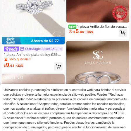
1 pieza Anillo de flor de vaca d
NEW
5
e doble meseta alta, joyería para m
$
.06
-36%
ujer, plata de ley S925 chapada en
oro blanco, accesorio exquisito par
Ahorro de $2.77
a uso diario, regalo
StarMagic Silver Jewelry
1 pieza Anillo de plata de ley 925 co
n forma de lágrima brillante, adecua
Solo quedan 9
do para citas románticas, ceremoni
9
$
.63
-22%
as de boda y decoraciones de aniv
ersario
Utilizamos cookies y tecnologías similares en nuestro sitio web para brindar el servicio
que solicitas y ofrecerte la mejor experiencia de sitio web posible. Puedes "Rechazar
todo", "Aceptar todo" o establecer tu preferencia de cookies en cualquier momento a tu
elección. Al seleccionar "Aceptar todo", estableceremos todas las cookies opcionales,
que nos ayudan a analizar el tráfico, ofrecer funcionalidades mejoradas y personalizar
el contenido y los anuncios para complementar tu experiencia de compra con SHEIN.
Al seleccionar "Rechazar todo", permites el uso de cookies estrictamente necesarias
que hacen que nuestro sitio web funcione. Puedes desactivarlas cambiando la
configuración de tu navegador, pero esto puede afectar el funcionamiento del sitio web.
1 pieza Anillo de corazón de plata d