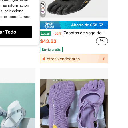
 más información
es, selecciona
9
 que recopilamos,
horro de $149.66
Ahorro de $58.57
ar Todo
rs para CrossFit, yoga, senderismo, zapatos de dedos con suela antideslizante y de secado rápido
Zapatos de yoga de lujo con malla transpirable y cinco dedos para mujeres, calzado de fitness con suela blanda para Pilates, danza interior y entrenamiento
Local
-58%
$43.23
Envío gratis
4
otros vendedores