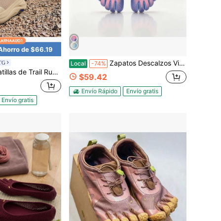
Ahorro de $66.19
Zapatos Descalzos Vibram FiveFingers V-Soul Mary Jane para Mujer, Zapatillas Planas Minimalistas Antideslizantes de Cinco Dedos para Yoga, Pilates, Danza y Entrenamiento en Interiores
BTG
Local
-74%
alzas para Mujer – Caja de Dedos Ancha, Drop Bajo, Comodidad Acolchada para Senderismo, Caminar, Tenis & Gimnasio
$59.42
Envío Rápido
Envío gratis
Envío gratis