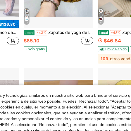
11
9
 $136.80
s, silenciosos y antideslizantes para sentadillas y entrenamiento de fuerza
Zapatos de yoga de lujo con estilo de calcetín de cinco dedos para hombres y mujeres, calzado de entrenamiento de fitness interior con puntera dividida, zapatillas deportivas de suela blanda sin costuras
Zapatos de entrenamiento integral de
Local
-43%
Local
-48%
$65.10
$46.84
Envío gratis
Envío Rápido
109
otros vend
 y tecnologías similares en nuestro sitio web para brindar el servicio qu
r experiencia de sitio web posible. Puedes "Rechazar todo", "Aceptar t
 cookies en cualquier momento a tu elección. Al seleccionar "Aceptar to
das las cookies opcionales, que nos ayudan a analizar el tráfico, ofre
ejoradas y personalizar el contenido y los anuncios para complementa
EIN. Al seleccionar "Rechazar todo", permites el uso de cookies estri
acen que nuestro sitio web funcione. Puedes desactivarlas cambiando 