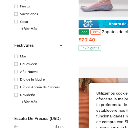
Fiesta
Vacaciones
Casa
Ahorro de
Ver Más
Zapatos de cinco dedos con cordones y punta dividida de GallonShark, zapatillas de entrenamiento de yoga y fitness, zapatos de suela blanda amortiguadore
Local
-66%
$70.40
Festivales
Envío gratis
Más
Halloween
Año Nuevo
Día de la Madre
Día de Acción de Gracias
Utilizamos cookies
Navideño
ofrecerte la mejo
Ver Más
tu preferencia de
estableceremos to
funcionalidades m
Escala De Precios (USD)
de compra con SH
$
5
$
175
necesarias que h