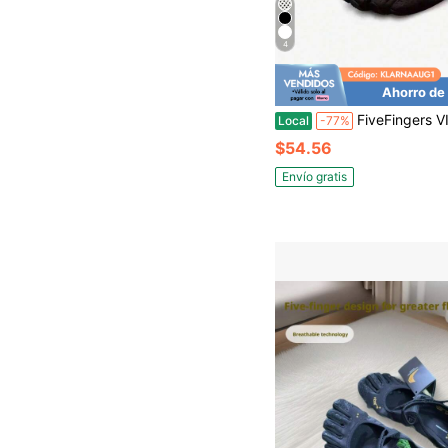
4
Ahorro de
FiveFingers VI-B Zapatos de cinco dedos para mujer, yoga, pilates, ent
Local
-77%
$54.56
Envío gratis