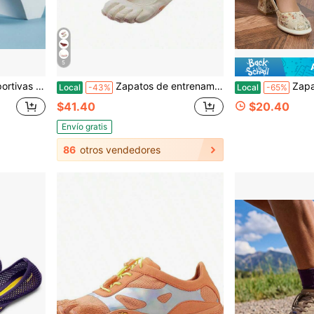
5
, antideslizantes, en caja, entrega rápida
Zapatos de entrenamiento integral de cinco dedos de alta gama para mujer, calzado de dedos divididos para pilates, yoga y danza, zapatos de fitness de suela blanda antideslizante para interiores OV14
Zapatos Mary Jane estilo chino para mujer
Local
-43%
Local
-65%
$41.40
$20.40
Envío gratis
86
otros vendedores