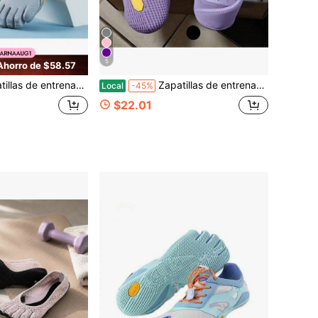
5
Ahorro de $58.57
tegral de cinco dedos para mujer de alta gama, calzado de danza, pilates y yoga con separación de dedos,
Zapatillas de entrenamiento y fitness para mujer Five Fingers, antideslizantes, en caja, entrega rápida, GQ3J
Local
-45%
$22.01