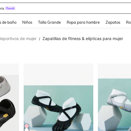
estidos Elegantes Para Fiesta De Gala
s de baño
Niños
Talla Grande
Ropa para hombre
Zapatos
Ro
eportivos de mujer
Zapatillas de fitness & elípticas para mujer
/