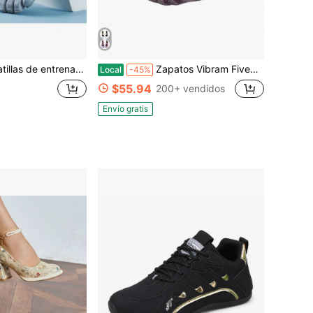
l de cinco dedos para mujer de alta gama, calzado de danza, pilates y yoga con separación de dedos, suela suave para interiores
Zapatos Vibram FiveFingers V-Soul Mary Jane para mujer, zapatos descalzos minimalistas antideslizantes de cinco dedos, zapatillas planas para yoga, pilates, danza y entrenamiento en interiores
Local
-45%
$55.94
200+ vendidos
Envío gratis