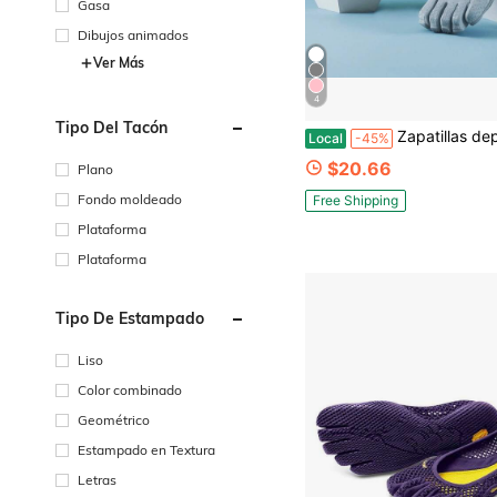
Gasa
Dibujos animados
Ver Más
4
Tipo Del Tacón
Zapatillas deportivas de cinco dedos para mujer, entrenamiento y fitness
Local
-45%
$20.66
Plano
Fondo moldeado
Free Shipping
Plataforma
Plataforma
Tipo De Estampado
Liso
Color combinado
Geométrico
Estampado en Textura
Letras