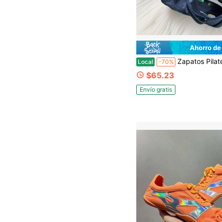
Ahorro de
Zapatos Pilates de mujer V-Soul Fivefingers, zapatos deportivos y de 
Local
-70%
$65.23
Envío gratis