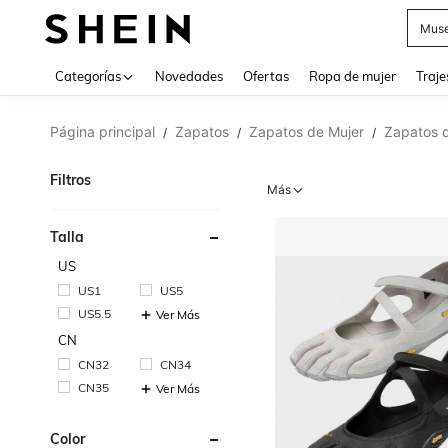
V
Categorías
Novedades
Ofertas
Ropa de mujer
Traje
Página principal
Zapatos
Zapatos de Mujer
Zapatos d
/
/
/
Filtros
Más
Talla
US
US1
US5
US5.5
Ver Más
CN
CN32
CN34
CN35
Ver Más
Color