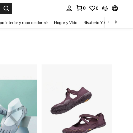
0
0
pa interior y ropa de dormir
Hogar y Vida
Bisutería Y Accesorios
Be