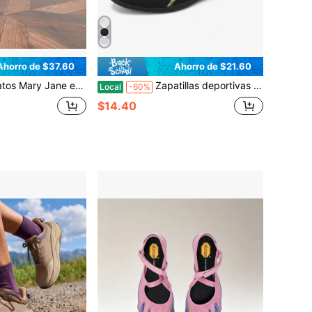
Ahorro de $37.60
Ahorro de $21.60
, tacón grueso, estilo de la era de la Nueva República China, zapatos Qipao, nuevos zapatos para mujer, tacones altos Hanfu, zapatos para mujer
Zapatillas deportivas negras y doradas para mujer, calzado cómodo y suave para caminar, zapatillas deportivas casuales y a la moda, zapatillas versátiles y ligeras para uso diario, excelente relación calidad-precio.
Local
-60%
$14.40