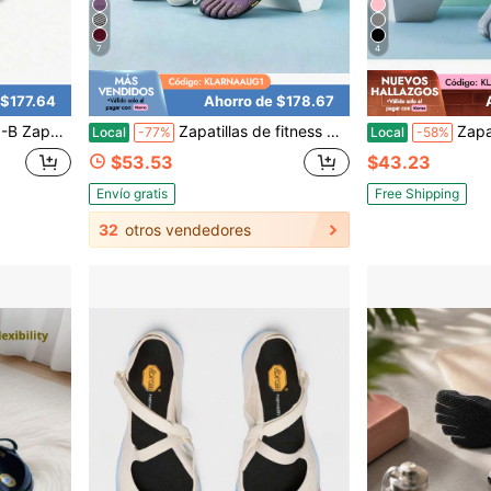
7
4
 $177.64
Ahorro de $178.67
renamiento, exterior, zapatos de agua
Zapatillas de fitness & elípticas para mujer
Zapatillas de entrenamiento in
Local
-77%
Local
-58%
$53.53
$43.23
Envío gratis
Free Shipping
32
otros vendedores