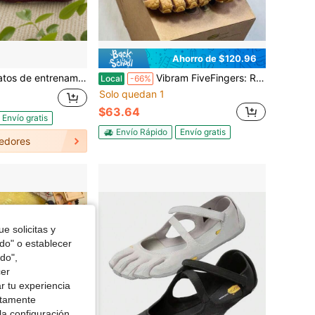
Ahorro de $120.96
 cinco dedos de lujo para mujer, calzado para yoga, pilates, fitness y danza, zapatillas descalzas antideslizantes con dedos divididos
Vibram FiveFingers: Rendimiento Descalzo, Agarre Inigualable, ¡Construido para Cada Aventura!
Local
-66%
Solo quedan 1
$63.64
Envío gratis
Envío Rápido
Envío gratis
edores
e solicitas y
odo" o establecer
do",
cer
r tu experiencia
ctamente
la configuración