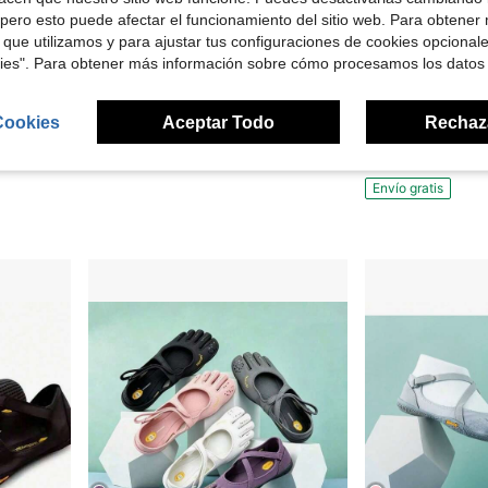
pero esto puede afectar el funcionamiento del sitio web. Para obtener
 que utilizamos y para ajustar tus configuraciones de cookies opcional
4
kies". Para obtener más información sobre cómo procesamos los datos
 $28.20
Ahorro de $36.63
A
Cookies
Aceptar Todo
Rechaz
sera, zapatos de vestir para noche y fiesta para mujer
Tacones altos blancos con plataforma, encaje, flores y detalles para mujeres, zapatos para mujeres
Zapatos descalzos FiveFinge
Local
-64%
Local
-68%
$20.27
$71.04
Envío gratis