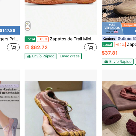
 $147.88
oga Danza con Separación de Dedos
Zapatos de Trail Minimalistas Vibram FiveFingers - Sensación de Descalzo para Senderismo, Running & Entrenamiento Cruzado | Multicolor
allpairs-
Local
-63%
Zapatillas de Trail Running Desc
Local
-64%
$62.72
$37.81
Envío Rápido
Envío gratis
Envío Rápido