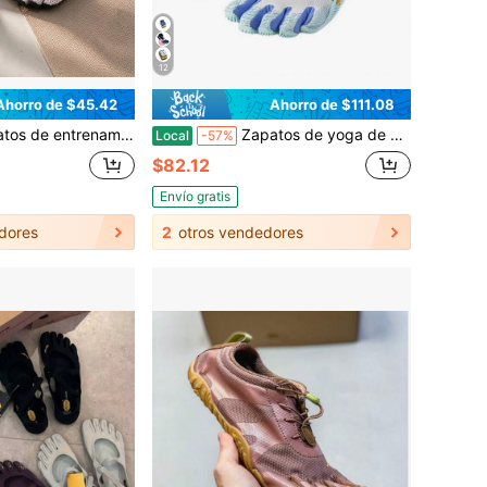
12
Ahorro de $45.42
Ahorro de $111.08
 dedos para mujer de alta gama, calzado de dedos divididos para pilates, yoga y danza, zapatos de fitness de suela blanda antideslizante para interiores U6YP
Zapatos de yoga de cinco dedos de lujo para mujeres, zapatos de entrenamiento descalzos de pilates, zapatillas de fitness de suela blanda antideslizante
Local
-57%
$82.12
Envío gratis
dores
2
otros vendedores