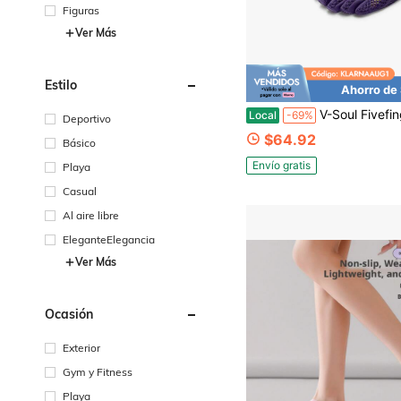
Figuras
Ver Más
Estilo
Ahorro de
V-Soul Fivefingers Primal Edge Zapatos de Fitness Interior Y
Local
-69%
Deportivo
$64.92
Básico
Envío gratis
Playa
Casual
Al aire libre
EleganteElegancia
Ver Más
Ocasión
Exterior
Gym y Fitness
Playa