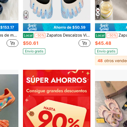
4
 $153.17
Ahorro de $50.59
fitness con dedos separados para danza
Zapatos Descalzos Vibram FiveFingers V-Soul para Mujer, Zapatillas Planas Minimalistas Antideslizantes de Cinco Dedos para Yoga, Pilates, Danza y Entrenamiento en Interiores
Zapatos de entrenamiento integral de cinco
Local
-50%
Local
-50%
$50.61
$45.48
Envío gratis
Envío gratis
48
otros vende