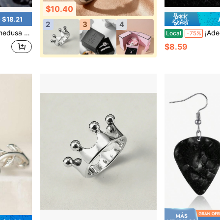
$10.40
 $18.21
2
3
4
cm Collar de sanación oceánica
¡Adecuado para e
Local
-75%
$8.59