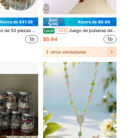
Ahorro de $41.59
Ahorro de $6.66
 vintage, adecuado como adiciones de moda vintage para el Día de San Valentín, cumpleaños y aniversarios, regalo para novias
Juego de pulseras de arcilla blanda con letras, estrellas y cuentas doradas para el día del juego de fútbol, estilo europeo y americano
Local
-53%
$5.94
2
otros vendedores