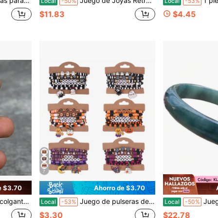
o, Pinza para el Cabello) - Un Regalo de Cumpleaños Único para Ella
Juego de Joyas Retro - Adecuado para Fiestas, Uso Diario y Ropa - El Estilo Retro es Adecuado para el Uso Diario y se Puede Combinar en Todas las Estaciones
1 pieza Anillo minimalista para mu
Local
-50%
Local
-53%
$11.83
$4.45
7
e $3.70
Ahorro de $3.70
e rubí, accesorio de joyería exquisito como regalo.
Juego de pulseras de arcilla suave con temática de Halloween en estilo europeo y americano en negro, naranja y púrpura
Juego de Caja de Rega
Local
-53%
Local
-50%
$3.30
$22.78