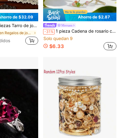
Ahorro de $32.09
Ahorro de $2.87
orias, joyas completas populares de Ins, anillo, collar, pendientes, pulsera, conjunto de regalo gótico
Mersass
1 pieza Cadena de rosario con cuentas degradadas rosa y verde - Collar de cruz cristiana de cristal bohemio de María para oración que combina bien con cualquier atuendo de playa con caja de regalo
-31%
en Regalos de joyería para mujer
Solo quedan 9
didos
$6.33