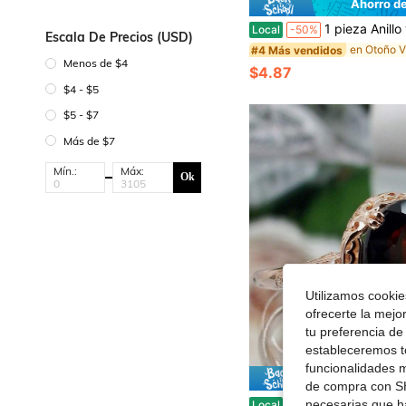
Ahorro d
1 pieza Anillo vintage para mujer con piedra central redonda de inclusión de musgo verde, anillo solitario d
Local
-50%
Escala De Precios (USD)
#4 Más vendidos
Menos de $4
$4.87
$4 - $5
$5 - $7
Más de $7
Mín.:
Máx:
Ok
Utilizamos cookies
ofrecerte la mejo
tu preferencia de
estableceremos to
funcionalidades m
Ahorro d
de compra con SH
1 anillo vintage para mujer, ovalado, de color rojo oscuro y marrón, con una gran piedra central. Anillo solitario llamati
necesarias que h
Local
-50%