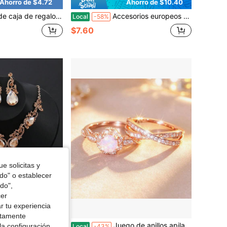
Ahorro de $4.72
Ahorro de $10.40
púa de guitarra, accesorios de música rock, pendientes de guitarra, regalos negros Y2k para mujeres y hombres, artículos para amantes de la música,
Accesorios europeos y americanos: Nuevo brazalete abierto de cinta de tela hueca con estampado de leopardo, brazalete geométrico retro francés para mujeres
Local
-58%
$7.60
e solicitas y
odo" o establecer
do",
cer
r tu experiencia
Ahorro de $29.59
ctamente
 entre collares, pendientes y pulseras de cristal color champán; joyas nupciales adecuadas para bodas y banquetes.
Juego de anillos apilables de tono oro rosa vintage con ópalo para mujer, banda retorcida de circonita cúbica sintética, joyería de boda y uso diario, amuletos, anillos de mujer
la configuración
Local
-43%