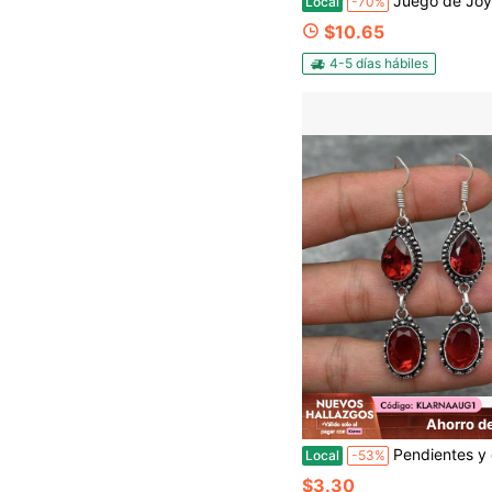
Juego de Joyas para Mujeres - 100 piezas de Joyas para Mujeres, Juego de Regalo (Collar, Aretes, Anillo, Pulsera, Llaver
Local
-70%
$10.65
4-5 días hábiles
Ahorro d
Pendientes y colgantes de estilo bohemio para mujer, caja de regalo de moda con gota de agua d
Local
-53%
$3.30