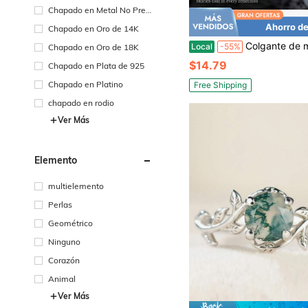
Chapado en Metal No Preci
oso
Ahorro de
Chapado en Oro de 14K
Colgante de medusa de vidrio soplado a mano 3.2cm x 1.3
Local
-55%
Chapado en Oro de 18K
$14.79
Chapado en Plata de 925
Chapado en Platino
Free Shipping
chapado en rodio
Ver Más
Elemento
multielemento
Perlas
Geométrico
Ninguno
Corazón
Animal
Ver Más