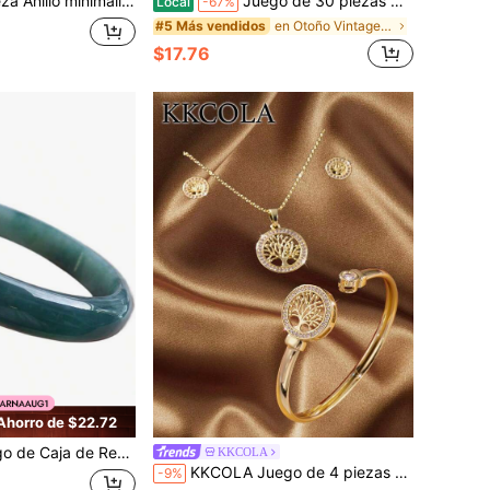
jer de acero inoxidable con piedra rectangular larga azul claro, joyería para regalo de verano y vacaciones, anillo para mujer
Juego de 30 piezas de joyería bohemia vintage, adecuado como adiciones de moda vintage para el Día de San Valentín, cumpleaños y aniversarios, regalo para novias
Local
-67%
en Otoño Vintage Regalos de joyería para mujer
#5 Más vendidos
$17.76
Ahorro de $22.72
lo Certificado Brazalete de Jadeita Azul Hielo Verde A JADE 59mm 683401 AS
KKCOLA
KKCOLA Juego de 4 piezas de collar, pendientes de botón y pulsera de acero inoxidable con circonita con diseño de árbol de la vida, caja de regalo - Joyería de alta gama, joyería popular
-9%