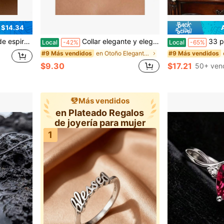
 $14.34
n de oreja, , elegante, simple y versátil, pendientes franceses
Collar elegante y elegante con decoración de rhinestones de colores, accesorio decorativo, regalo de cumpleaños o fiesta para niñas
33 piezas Tarro de joyas aleat
Local
-42%
Local
-65%
en Otoño Elegante Regalos de joyería para mujer
#9 Más vendidos
#9 Más vendidos
$9.30
$17.21
50+ ven
Más vendidos
en Plateado Regalos
de joyería para mujer
1