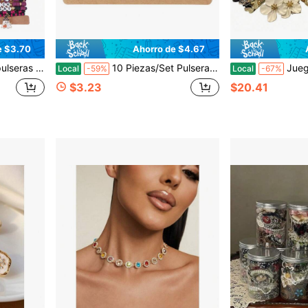
e $3.70
Ahorro de $4.67
ropeo y americano en negro, naranja y púrpura
10 Piezas/Set Pulsera de Halloween, Pulsera Elástica con Cuentas
Juego de 50 piezas de joyería bohemia
Local
-59%
Local
-67%
$3.23
$20.41