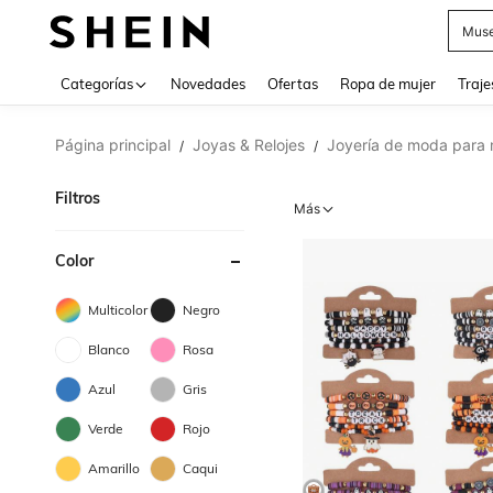
Muse
Categorías
Novedades
Ofertas
Ropa de mujer
Traje
Página principal
Joyas & Relojes
Joyería de moda para 
/
/
Filtros
Más
Color
Multicolor
Negro
Blanco
Rosa
Azul
Gris
Verde
Rojo
Amarillo
Caqui