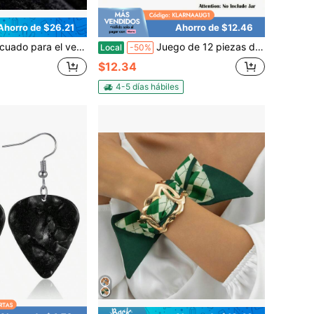
Ahorro de $26.21
Ahorro de $12.46
l verano! Anillo de corazón de rubí simulado color burdeos
Juego de 12 piezas de joyería elegante para mujeres, incluye collar, pulsera, aretes, anillos de nudillo, accesorio para el cabello, broche, multiestilos, juego de joyería de alta calidad
Local
-50%
$12.34
4-5 días hábiles