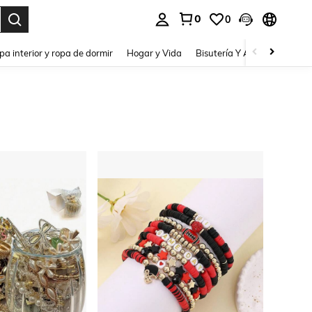
0
0
pa interior y ropa de dormir
Hogar y Vida
Bisutería Y Accesorios
Be