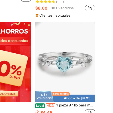
(100+)
$8.00
100+ vendidos
Clientes habituales
Ahorro de $4.95
1 pieza Anillo para mujer con diseño de bosque, corazón de plata, piedra azul claro, banda de hoja retorcida y enredadera, pequeño detalle de piedra transparente, regalo de boda
Local
-53%
$4.45