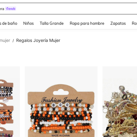
ra
s de baño
Niños
Talla Grande
Ropa para hombre
Zapatos
Ro
mujer
Regalos Joyería Mujer
/