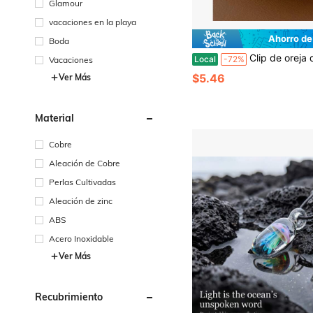
Glamour
vacaciones en la playa
Ahorro de
Boda
Clip de oreja de espiral de mosquito de lujo ligero vintage de alta gama, estilo popular, sin necesidad de perforació
Local
-72%
Vacaciones
$5.46
Ver Más
Material
Cobre
Aleación de Cobre
Perlas Cultivadas
Aleación de zinc
ABS
Acero Inoxidable
Ver Más
Recubrimiento