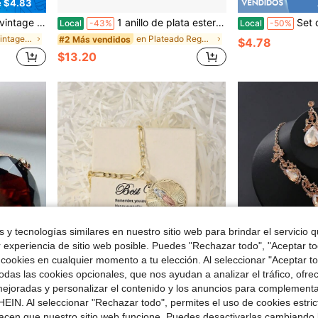
e $4.83
e declaración, joyería para aniversario y boda, regalo para ella
1 anillo de plata esterlina con corona hueca, minimalista, liso, con cinco bolas, ideal como regalo para mujeres y niñas.
Set de caja de regalo con pendientes de 
Local
-43%
Local
-50%
en Otoño Vintage Regalos de joyería para mujer
en Plateado Regalos de joyería para mujer
#2 Más vendidos
$4.78
$13.20
 y tecnologías similares en nuestro sitio web para brindar el servicio qu
r experiencia de sitio web posible. Puedes "Rechazar todo", "Aceptar t
 cookies en cualquier momento a tu elección. Al seleccionar "Aceptar to
das las cookies opcionales, que nos ayudan a analizar el tráfico, ofre
ejoradas y personalizar el contenido y los anuncios para complementa
e $5.06
Ahorro de $1.20
EIN. Al seleccionar "Rechazar todo", permites el uso de cookies estri
vo para mujer, ideal para fiestas, aniversarios o como regalo.
Un conjunto de 4 piezas de lujo,
acen que nuestro sitio web funcione. Puedes desactivarlas cambiando 
Jade Honor
Local
-73%