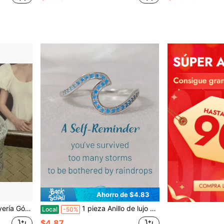
Ahorro de $4.83
Joyería, Regalo Sorpresa de Cumpleaños
1 pieza Anillo de lujo para mujer con forma de onda incrustado con piedras azules brillantes Anillo para dedo Regalo de joyería para ella para cumpleaños Día de San Valentín Aniversario Vacaciones
Local
-50%
$4.87