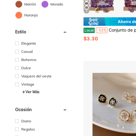
Marrón
Morado
7
Naranja
Ahorro d
Conjunto de pulseras de arcilla suave con temática de Halloween en estilo eu
Local
-53%
Estilo
$3.30
Elegante
Casual
Bohemio
Dulce
Vaquero del oeste
Vintage
Ver Más
Ocasión
Diario
Regalos