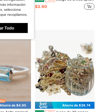
 más información
$3.90
es, selecciona
 que recopilamos,
ar Todo
Ahorro de $4.95
Ahorro de $36.74