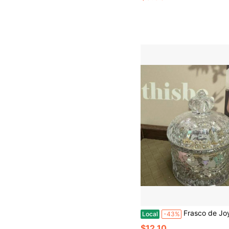
Frasco de Joyería Gótica de Misterio Oscuro, Conjunto Completo de 
Local
-43%
$12.10