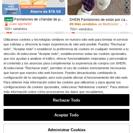
Ahorro de $3.50
Ahorro de $19.56
7
Ahorro de $1.90
SHEIN 2 piezas Pantalones de pija
Pantalones de chándal de pie
ma casuales de felpa para mujer, ne
SHEIN Pantalones de estar por cas
Local
Solo quedan 10
HautHeat
rna ancha para mujer, cintura elásti
gro sólido y estampado de leopard
a rectos de cintura elástica con est
¡Casi agotado!
#6 Más vendidos
en Multicolor Pantalones de dormir para mujer
27
HautHeat Conjunto de pijama de sa
$
.59
-11%
ca de talle alto, pantalones holgado
o, detalles cálidos y elegantes de p
ampado de cuadros para mujer
100+ vendidos
700+ vendidos
tén con ribete de encaje
#2 Más vendidos
en Vieira Ropa de dormir para mujer
s con bolsillos, unicolor, sueltos, de
antalones de pijama esponjosos y p
21
7
$
.22
-48%
$
.11
-29%
barril, casuales, de salón, deportivo
eludos con estampado de guepardo
900+ vendidos
(1000+)
s, cómodos, lindos, joggers estilo Y
Utilizamos cookies y tecnologías similares en nuestro sitio web para brindar el servicio
y leopardo, ropa de otoño e invierno
14
$
.39
-12%
2K para adolescentes
que solicitas y ofrecerte la mejor experiencia de sitio web posible. Puedes "Rechazar
todo", "Aceptar todo" o establecer tu preferencia de cookies en cualquier momento a tu
elección. Al seleccionar "Aceptar todo", estableceremos todas las cookies opcionales,
que nos ayudan a analizar el tráfico, ofrecer funcionalidades mejoradas y personalizar
el contenido y los anuncios para complementar tu experiencia de compra con SHEIN.
Al seleccionar "Rechazar todo", permites el uso de cookies estrictamente necesarias
que hacen que nuestro sitio web funcione. Puedes desactivarlas cambiando la
configuración de tu navegador, pero esto puede afectar el funcionamiento del sitio web.
Para obtener más información sobre las cookies que utilizamos y para ajustar tus
configuraciones de cookies opcionales, selecciona "Administrar cookies". Para obtener
más información sobre cómo procesamos los datos que recopilamos,
Rechazar Todo
Mostrar artículos similares con stock
Ver todo
Aceptar Todo
Lo sentimos, este producto está agotado.
6
Ahorro de $1.00
Conjunto de pijama para mujer, dise
ño con estampado de corazones, s
¡Casi agotado!
Administrar Cookies
AGOTADO
MUSERA
MUSERA
#2 Más vendidos
en Algodón Pantalones de dormir para mujer
olapa delantera, corto adelante y la