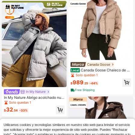
Canada Goose
Canada Goose Chaleco de pl
Local
umas acolchado color granate
Solo quedan 1
989
$
.25
-44%
Free Shipping
In My Nature
In My Nature Abrigo acolchado nue
vo 2024, abrigo corto holgado estil
Solo quedan 1
o coreano, abrigo de invierno grues
32
o con aislamiento, primavera
$
.54
-33%
Utilizamos cookies y tecnologías similares en nuestro sitio web para brindar el servicio
que solicitas y ofrecerte la mejor experiencia de sitio web posible. Puedes "Rechazar
todo", "Aceptar todo" o establecer tu preferencia de cookies en cualquier momento a tu