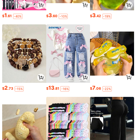
1
3
3
$
.61
$
.60
$
.42
-40%
-10%
-19%
2
13
7
$
.73
$
.81
$
.06
-15%
-16%
-22%