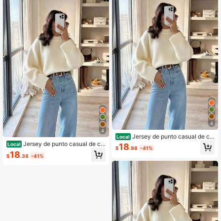
4
4
Jersey de punto casual de cu
Local
ello redondo gris para mujer
Jersey de punto casual de cu
Local
18
$
.98
-41%
ello redondo gris para mujer
18
$
.38
-41%