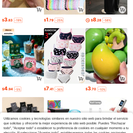
3
1
8
$
.83
$
.79
$
.28
-19%
-25%
-58%
4
7
3
$
.94
$
.41
$
.70
-5%
-36%
-10%
Utilizamos cookies y tecnologías similares en nuestro sitio web para brindar el servicio
que solicitas y ofrecerte la mejor experiencia de sitio web posible. Puedes "Rechazar
todo", "Aceptar todo" o establecer tu preferencia de cookies en cualquier momento a tu
elección. Al seleccionar "Aceptar todo", estableceremos todas las cookies opcionales,