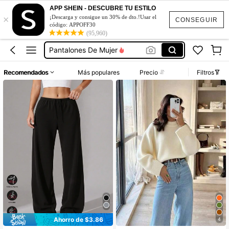
APP SHEIN - DESCUBRE TU ESTILO
×
Pantalones Deportivos
¡Descarga y consigue un 30% de dto.!Usar el
CONSEGUIR
código: APPOFF30
Jogger Mujer
(95,960)
Pantalones De Mujer
Pans De Mujer
Recomendados
Más populares
Precio
Filtros
Joggers For Women
Pantalones Deportivos
Jogger Mujer
Ahorro de $3.86
4