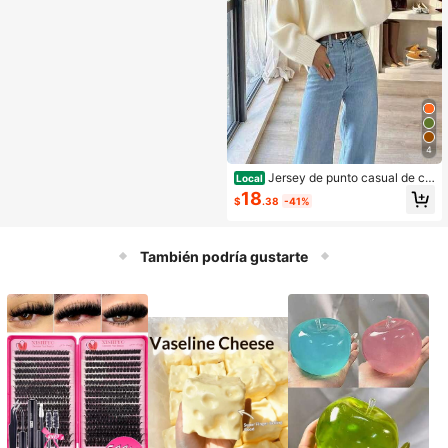
4
Jersey de punto casual de cu
Local
ello redondo gris para mujer
18
$
.38
-41%
También podría gustarte