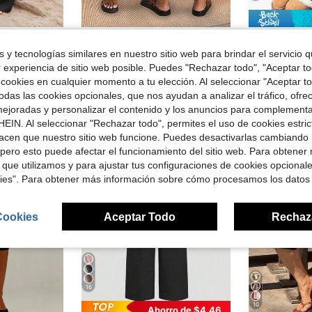
en Mezclilla Pantalones De Mujer
#8 Más vendidos
e moda y holgados para mujeres, para otoño y primavera
Jeans de mezclilla de largo 9/10 para mujer, jeans de mezclilla elástica, pantalones mom ajustados, casual, uso diario y vacaciones
Pantalone
-25%
Local
-61%
¡Casi agotado!
en Mezclilla Pantalones De Mujer
en Mezclilla Pantalones De Mujer
 y tecnologías similares en nuestro sitio web para brindar el servicio qu
#8 Más vendidos
#8 Más vendidos
(
¡Casi agotado!
¡Casi agotado!
r experiencia de sitio web posible. Puedes "Rechazar todo", "Aceptar t
$21.41
$23.40
ndidos
600+ vendidos
1.2
en Mezclilla Pantalones De Mujer
#8 Más vendidos
 cookies en cualquier momento a tu elección. Al seleccionar "Aceptar to
¡Casi agotado!
Envío Rápi
das las cookies opcionales, que nos ayudan a analizar el tráfico, ofre
ejoradas y personalizar el contenido y los anuncios para complementa
EIN. Al seleccionar "Rechazar todo", permites el uso de cookies estri
acen que nuestro sitio web funcione. Puedes desactivarlas cambiando 
pero esto puede afectar el funcionamiento del sitio web. Para obtener
 que utilizamos y para ajustar tus configuraciones de cookies opcional
kies". Para obtener más información sobre cómo procesamos los datos
Cookies
Aceptar Todo
Rechaz
16
10
Ahorro de $4.46