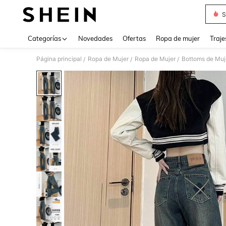
S
Use up 
Categorías
Novedades
Ofertas
Ropa de mujer
Traje
Página principal
Ropa de Mujer
Ropa de Mujer
Bottoms de Muj
/
/
/