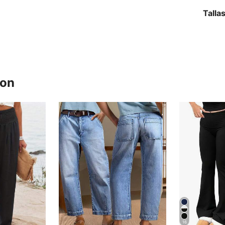
Talla
ron
16