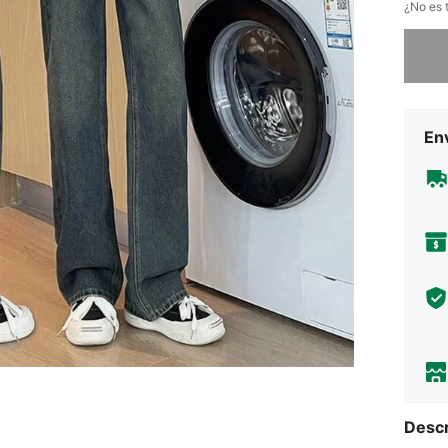
¿No es t
Lo sent
Env
Descr