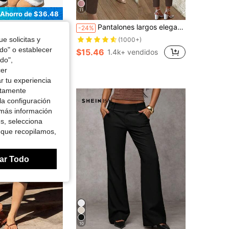
11
Ahorro de $36.48
s de color sólido para mujer, tres conjuntos de pantalones casuales, adelgazantes, cómodos y a la moda.
Pantalones largos elegantes para mujer con pliegues, bolsillos laterales y pierna cónica para ir al trabajo
-24%
e solicitas y
1000+)
(1000+)
odo" o establecer
$15.46
k+ vendidos
1.4k+ vendidos
do",
do
cer
r tu experiencia
ctamente
la configuración
 más información
es, selecciona
 que recopilamos,
ar Todo
10