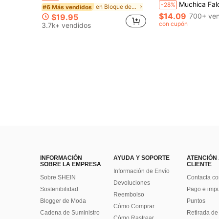
Muchica Falda A-line casual y versátil para citas
-28%
en Bloque de color Pantalones casuales de bloque
#6 Más vendidos
$14.09
700+ ven
$19.95
con cupón
3.7k+ vendidos
INFORMACIÓN
AYUDA Y SOPORTE
ATENCIÓN
SOBRE LA EMPRESA
CLIENTE
Información de Envío
Sobre SHEIN
Contacta co
Devoluciones
Sostenibilidad
Pago e imp
Reembolso
Blogger de Moda
Puntos
Cómo Comprar
Cadena de Suministro
Retirada de
Cómo Rastrear