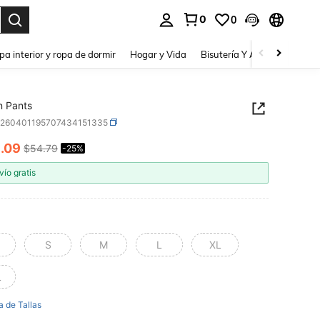
0
0
a. Press Enter to select.
pa interior y ropa de dormir
Hogar y Vida
Bisutería Y Accesorios
Be
 Pants
z260401195707434151335
1
.09
$54.79
-25%
ICE AND AVAILABILITY
vío gratis
S
M
L
XL
L
a de Tallas