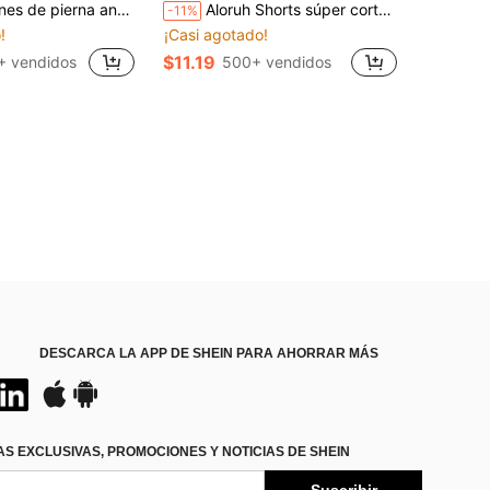
rna ancha sueltos con pliegues drapeados de cintura baja, pantalones casuales para vacaciones de verano, pantalones versátiles de alta gama para ir al trabajo y vacaciones con efecto adelgazante
Aloruh Shorts súper cortos de cintura baja con pliegues en la cintura, estampado de lámina, estilo elegante y sexy para mujer, moda Y2K de vanguardia para festival de música, negro, primavera/verano
-11%
!
¡Casi agotado!
$11.19
+ vendidos
500+ vendidos
DESCARCA LA APP DE SHEIN PARA AHORRAR MÁS
S EXCLUSIVAS, PROMOCIONES Y NOTICIAS DE SHEIN