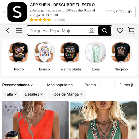
Flecos Ropa
APP SHEIN - DESCUBRE TU ESTILO
×
¡Descarga y consigue un 30% de dto.!Usar el
Blusas Amarillas
CONSEGUIR
código: APPOFF30
(95,960)
Turquesa Ropa Mujer
Camiseta Mujer Cuello V
Blusa Sin Manga
Flecos Ropa
Blusas Amarillas
Negro
Blanco
Tela tricotada
Lona
Ninguno
Recomendados
Más populares
Precio
Filtros
Talla
Detalles
Tipos de Manga