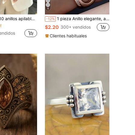
6
ométrico, de cinta, redondo, hueco, con cuentas, asimétrico, plisado, texturizado, cruzado, liso, banda ancha exagerada y gruesa, para vacaciones, fiestas, citas, regalo, uso diario y oficina
1 pieza Anillo elegante, adecuado para mujeres, joyería para bodas, compromisos, Día de San Valentín y otras ocasiones
-12%
!
$2.20
300+ vendidos
endidos
Clientes habituales