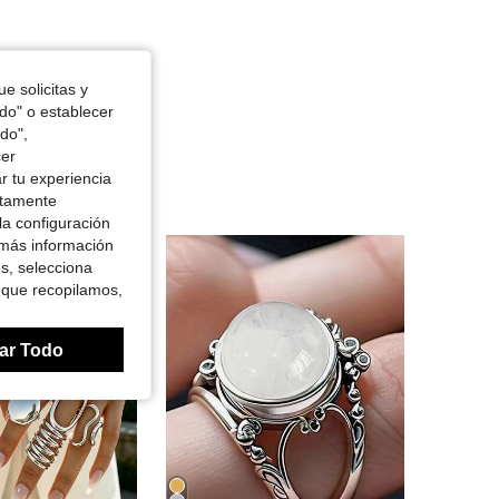
e solicitas y
odo" o establecer
do",
cer
r tu experiencia
ctamente
la configuración
 más información
es, selecciona
 que recopilamos,
ar Todo