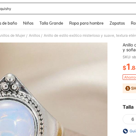
quishy
and down arrow keys to navigate search Búsqueda reciente and Busca y Encuentr
s de baño
Niños
Talla Grande
Ropa para hombre
Zapatos
Ro
nillos de Mujer
Anillos
/
/
Anillo
y soña
activid
SKU: s
1
$
.
PR
Ahorro
Talla
6
Guí