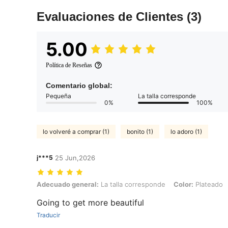
Evaluaciones de Clientes
(3)
5.00
Política de Reseñas
Comentario global:
Pequeña
La talla corresponde
0%
100%
lo volveré a comprar (1)
bonito (1)
lo adoro (1)
j***5
25 Jun,2026
Adecuado general: La talla corresponde, Color: Plateado, Talla: 10
Adecuado general:
La talla corresponde
Color:
Plateado
Going to get more beautiful
Traducir