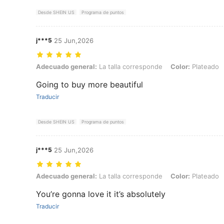
Desde SHEIN US
Programa de puntos
j***5
25 Jun,2026
Adecuado general: La talla corresponde, Color: Plateado, Talla: 9
Adecuado general:
La talla corresponde
Color:
Plateado
Going to buy more beautiful
Traducir
Desde SHEIN US
Programa de puntos
j***5
25 Jun,2026
Adecuado general: La talla corresponde, Color: Plateado, Talla: 7
Adecuado general:
La talla corresponde
Color:
Plateado
You’re gonna love it it’s absolutely
Traducir