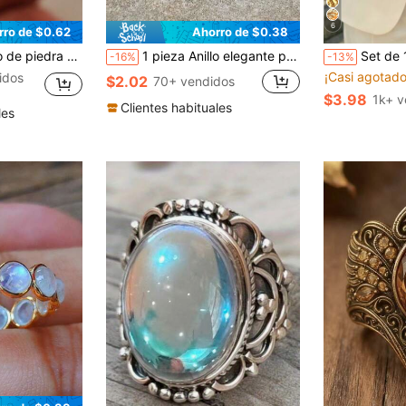
6
rro de $0.62
Ahorro de $0.38
 para bodas, compromisos, fiestas de aniversario, regalo del Día de San Valentín
1 pieza Anillo elegante para mujer como regalo del Día de San Valentín, joyería para fiesta de aniversario de boda
Set de 10 anillos apilables multicapa, diseño minimalista elegante y exquisito, vintage, ge
-16%
-13%
¡Casi agotado
idos
$2.02
70+ vendidos
$3.98
1k+ v
Clientes habituales
les