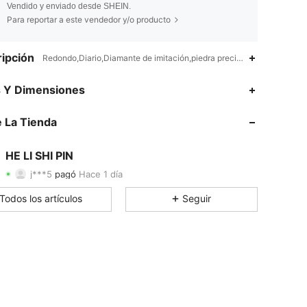
Vendido y enviado desde SHEIN.
Para reportar a este vendedor y/o producto
ipción
Redondo,Diario,Diamante de imitación,piedra preciosa
s Y Dimensiones
4.80
656
269
 La Tienda
4.80
656
269
HE LI SHI PIN
4.80
656
269
j***5
pagó
Hace 1 día
1***2
seguido
Hace 1 día
4.80
656
269
Todos los artículos
Seguir
4.80
656
269
4.80
656
269
4.80
656
269