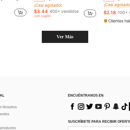
¡Casi agotado
¡Casi agotado!
#10 Más vendi
#10 Más vendi
¡Casi agotado
¡Casi agotado
$3.44
400+ vendidos
$2.18
100+ 
#10 Más vendi
con cupón
¡Casi agotado
Clientes ha
Ver Más
 AL
ENCUÉNTRANOS EN
n Nosotros
uestos
SUSCRÍBETE PARA RECIBIR OFERTA
 productos