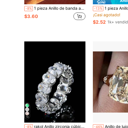
Aho
1 pieza Anillo de banda ancha de lujo y moda con tejido geométrico de rombos, patrón de cruz hueco de doble capa, elegante y versátil anillo decorativo para mujer
1 pieza Anillo de piedra de luna falsa minimalista, exquisito y único, adecuado para el uso diario, salidas casuales, fiestas, cer
-8%
-13%
¡Casi agotado!
$3.60
$2.52
1k+ vendi
14
rakol Anillo zirconia cúbica adorno para mujeres para fiesta banquete boda
Anillo de lujo para mujer con forma de cojín, circonita tallada,
-8%
-46%