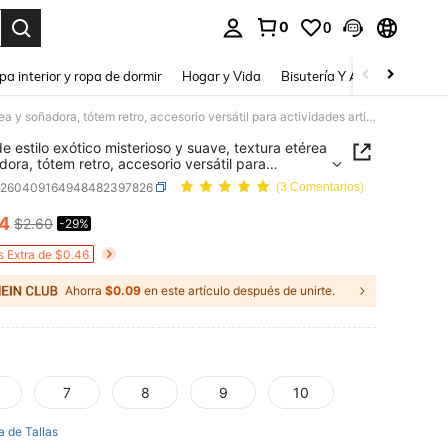
0
0
a. Press Enter to select.
pa interior y ropa de dormir
Hogar y Vida
Bisutería Y Accesorios
Be
Anillo de estilo exótico misterioso y suave, textura etérea y soñadora, tótem retro, accesorio versátil para actividades artísticas y al aire libre
 de estilo exótico misterioso y suave, textura etérea
dora, tótem retro, accesorio versátil para
ades artísticas y al aire libre
b260409164948482397826
(3 Comentarios)
84
$2.60
-29%
ICE AND AVAILABILITY
s Extra de $0.46
Ahorra
$0.09
en este artículo después de unirte.
7
8
9
10
a de Tallas