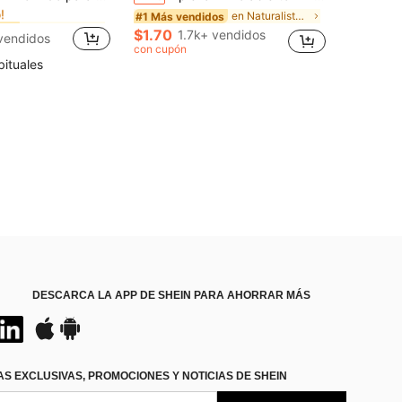
!
en Nuevo Anillos De Mujer
en Nuevo Anillos De Mujer
en Naturalista Anillos De Mujer
dos
dos
#1 Más vendidos
!
!
$1.70
1.7k+ vendidos
vendidos
en Nuevo Anillos De Mujer
dos
con cupón
!
bituales
DESCARCA LA APP DE SHEIN PARA AHORRAR MÁS
S EXCLUSIVAS, PROMOCIONES Y NOTICIAS DE SHEIN