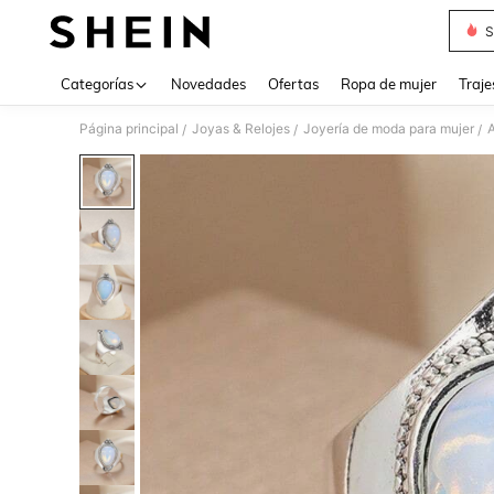
S
Use up 
Categorías
Novedades
Ofertas
Ropa de mujer
Traje
Página principal
Joyas & Relojes
Joyería de moda para mujer
A
/
/
/