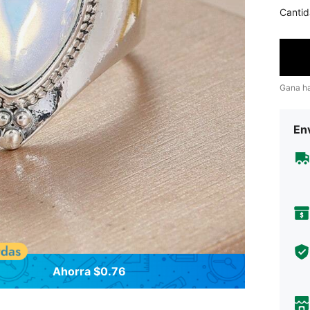
Cantid
Gana h
Env
Ahorra $0.76