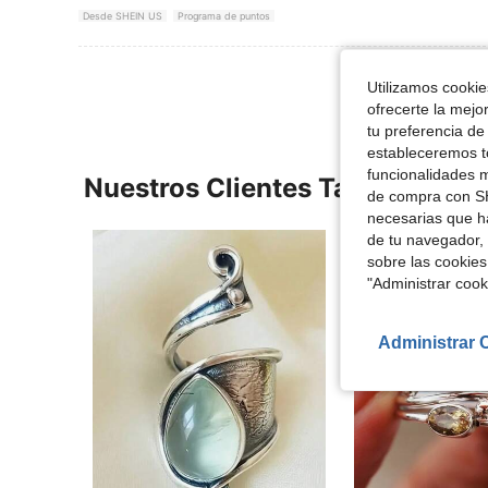
Desde SHEIN US
Programa de puntos
Utilizamos cookies
ofrecerte la mejo
tu preferencia de
estableceremos to
funcionalidades m
Nuestros Clientes También Vie
de compra con SH
necesarias que h
de tu navegador, 
sobre las cookies
"Administrar coo
Administrar 