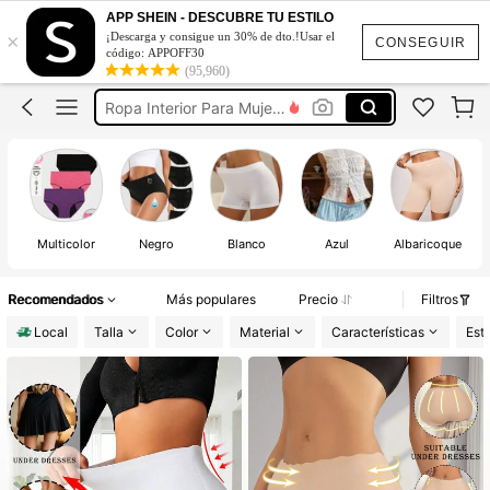
Calzones Para Mestruacion
APP SHEIN - DESCUBRE TU ESTILO
×
¡Descarga y consigue un 30% de dto.!Usar el
Calzones Menstruales
CONSEGUIR
código: APPOFF30
(95,960)
Calzones De Mujer
Ropa Interior Para Mujeres
Boxers De Mujer
Calzones Para Mestruacion
Calzones Menstruales
Multicolor
Negro
Blanco
Azul
Albaricoque
Te
Recomendados
Más populares
Precio
Filtros
Local
Talla
Color
Material
Características
Esti