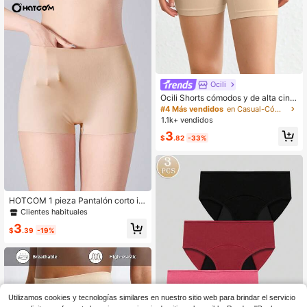
Ocili
Ocili Shorts cómodos y de alta cintu
ra, con un diseño sin costuras y mu
#4 Más vendidos
en Casual-Cómodo Pantalones cortos de seguridad pa
y elástico, de un unicolor y resistent
1.1k+ vendidos
e a la exposición - Nude
3
$
.82
-33%
HOTCOM 1 pieza Pantalón corto int
erior para mujer de cintura alta sin c
Clientes habituales
osturas de seda de hielo color nude,
3
anti-rozaduras, ajustado, transpirab
$
.39
-19%
le, sin enrollar, suave y cómodo, ca
pa base
Utilizamos cookies y tecnologías similares en nuestro sitio web para brindar el servicio