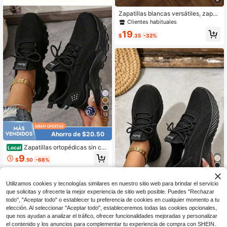
Zapatillas blancas versátiles, zapat
os cómodos y de moda para correr
Clientes habituales
para mujer, suela blanda y elástica
19
para exteriores/caminar, color negr
$
.35
-32%
o, zapatos transparentes
13
Ahorro de $20.50
Zapatillas ortopédicas sin cor
Local
dones para mujer: soporte para el ar
9
$
.50
-68%
co plantar con espuma hipoalergéni
ca, tejido de punto transpirable, lige
8
Hay otros vendedores
ras para caminar todo el día, suela d
e PVC antideslizante. Ideales para
Utilizamos cookies y tecnologías similares en nuestro sitio web para brindar el servicio
Ahorro de $19.09
enfermeras, profesoras, personas q
que solicitas y ofrecerte la mejor experiencia de sitio web posible. Puedes "Rechazar
ue pasan mucho tiempo de pie y co
Zapatillas Deportivas de Punt
todo", "Aceptar todo" o establecer tu preferencia de cookies en cualquier momento a tu
Local
rredoras. Diseño ortopédico que ali
o para Mujer, Ligeras y Transpirable
elección. Al seleccionar "Aceptar todo", estableceremos todas las cookies opcionales,
6
via la presión, bonitos bordados, su
$
.91
-73%
s, con Cordones Elásticos, Amortigu
que nos ayudan a analizar el tráfico, ofrecer funcionalidades mejoradas y personalizar
aves y amortiguadoras. Aptas para
adas y Antideslizantes para Viaje, T
el contenido y los anuncios para complementar tu experiencia de compra con SHEIN.
estar de pie durante largos periodo