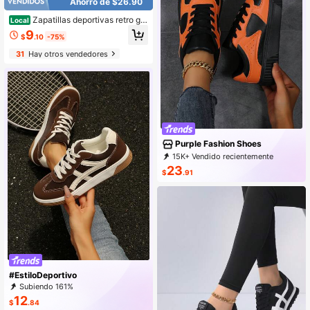
Ahorro de $26.90
Zapatillas deportivas retro gru
Local
esas con empeine para mujer, depor
9
$
.10
-75%
tivas informales, ligeras y antidesliz
antes, tenis, deportivas.
31
Hay otros vendedores
Purple Fashion Shoes
15K+ Vendido recientemente
4K+ Recompra
2.9K Suscripción
23
$
.91
#EstiloDeportivo
Subiendo 161%
12
$
.84