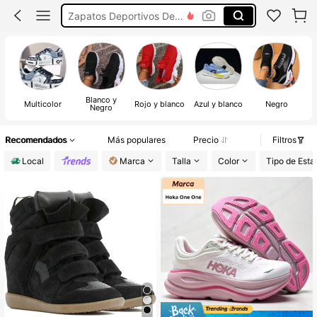
Tenis De Mujer En Tendencia
Tenis Deportivos
Tenis Para Mujer
Blanco y
Multicolor
Rojo y blanco
Azul y blanco
Negro
Negro
Recomendados
Más populares
Precio
Filtros
Local
Marca
Talla
Color
Tipo de Est
#3 Más vendidos
en Zapatillas gruesas Zapatillas De Mujer