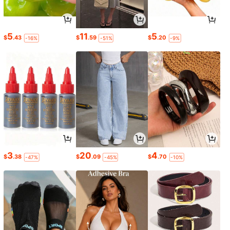
5
11
5
$
.43
$
.59
$
.20
-16%
-51%
-9%
3
20
4
$
.38
$
.09
$
.70
-47%
-45%
-10%