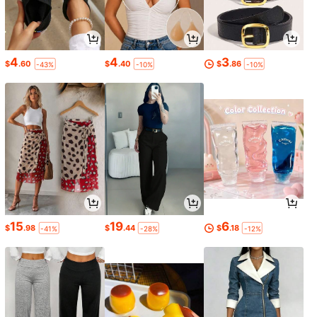
4
4
3
$
.60
$
.40
$
.86
-43%
-10%
-10%
15
19
6
$
.98
$
.44
$
.18
-41%
-28%
-12%