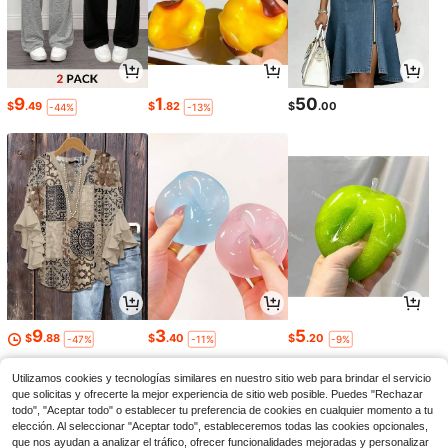
9
1
50
$
.49
$
.82
$
.00
-44%
-13%
9
3
5
$
.88
$
.40
$
.20
-47%
-11%
-9%
Utilizamos cookies y tecnologías similares en nuestro sitio web para brindar el servicio
que solicitas y ofrecerte la mejor experiencia de sitio web posible. Puedes "Rechazar
todo", "Aceptar todo" o establecer tu preferencia de cookies en cualquier momento a tu
elección. Al seleccionar "Aceptar todo", estableceremos todas las cookies opcionales,
que nos ayudan a analizar el tráfico, ofrecer funcionalidades mejoradas y personalizar