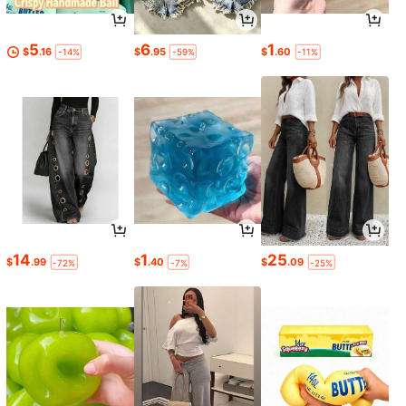
5
6
1
$
.16
$
.95
$
.60
-14%
-59%
-11%
14
1
25
$
.99
$
.40
$
.09
-72%
-7%
-25%