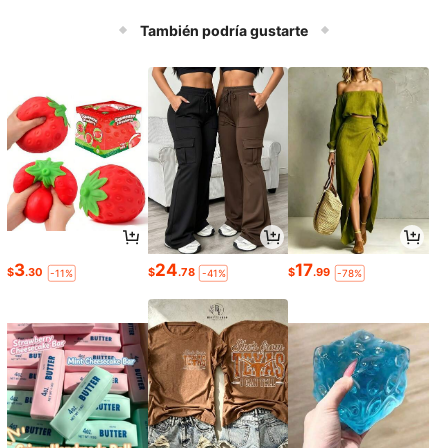
También podría gustarte
3
24
17
$
.30
$
.78
$
.99
-11%
-41%
-78%