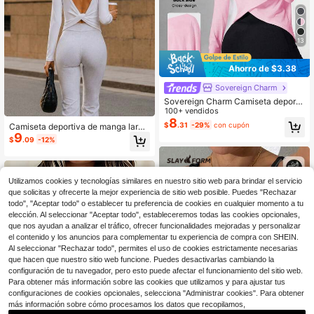
13
Ahorro de $3.38
Sovereign Charm
Sovereign Charm Camiseta deporti
va de unicolor con espalda cruzada
100+ vendidos
y hueca
8
$
.31
-29%
con cupón
Camiseta deportiva de manga larga
9
para mujer, top atlético casual de aj
$
.09
-12%
uste ceñido, adecuada para yoga, c
orrer, entrenamiento en el gimnasio,
uso al aire libre y diario
Utilizamos cookies y tecnologías similares en nuestro sitio web para brindar el servicio
que solicitas y ofrecerte la mejor experiencia de sitio web posible. Puedes "Rechazar
todo", "Aceptar todo" o establecer tu preferencia de cookies en cualquier momento a tu
elección. Al seleccionar "Aceptar todo", estableceremos todas las cookies opcionales,
que nos ayudan a analizar el tráfico, ofrecer funcionalidades mejoradas y personalizar
el contenido y los anuncios para complementar tu experiencia de compra con SHEIN.
Al seleccionar "Rechazar todo", permites el uso de cookies estrictamente necesarias
que hacen que nuestro sitio web funcione. Puedes desactivarlas cambiando la
configuración de tu navegador, pero esto puede afectar el funcionamiento del sitio web.
Para obtener más información sobre las cookies que utilizamos y para ajustar tus
configuraciones de cookies opcionales, selecciona "Administrar cookies". Para obtener
más información sobre cómo procesamos los datos que recopilamos,