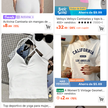
38
Ahorro de $9.99
Activina
Velisys Velisys Camisetas y tops bá
Activina Camiseta sin mangas de fit
sicos de verano y otoño para mujer
400+ vendidos
(1000+)
8
ness y deportes de uso diario para
de ocio y deportes, que incluyen: C
32
$
.69
-11%
$
.50
-24%
con cupón
mujer, color liso, con diseño de espa
amiseta de gimnasio blanca, top de
lda calada y retorcido
manga larga de gimnasio, top de ma
nga larga de entrenamiento, top de
manga larga blanco, top de entrena
miento de tirantes
Ahorro de $5.69
A Women'S Vintage Geometri
Local
c Print T-Shirt | Casual Round Nec
400+ vendidos
k, Short Sleeves, Machine Washabl
2
$
.49
-70%
17
e
Top deportivo de yoga para mujer, s