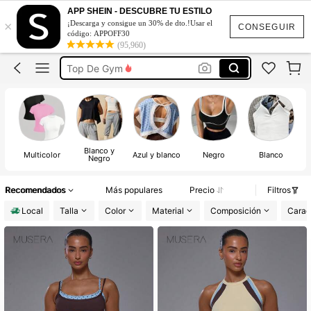
Ropa Deportiva
APP SHEIN - DESCUBRE TU ESTILO
×
¡Descarga y consigue un 30% de dto.!Usar el
Musera Sport
CONSEGUIR
código: APPOFF30
(95,960)
Ropa De Gym Mujer
Top De Gym
Glowmode
Ropa Deportiva
Musera Sport
Blanco y
Multicolor
Azul y blanco
Negro
Blanco
Negro
Recomendados
Más populares
Precio
Filtros
Local
Talla
Color
Material
Composición
Caract