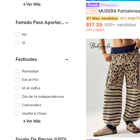
Ver Más
#CleanGirl
#7 Más vendidos
MUSERA Pantalones de punto ligeros de pierna ancha con cintura de cordón de contraste de talle bajo, elegantes para vacaciones en la playa, aeropuerto, casa d
-12%
¡Casi agotado!
#7 Más vendidos
#7 Más vendidos
Forrado Para Aportar
¡Casi agotado!
¡Casi agotado!
$17.39
500+ vendidos
Calidez
#7 Más vendidos
con cupón
¡Casi agotado!
No
Sí
Festivales
Ramadan
Eid al-Fitr
Id al-Adha
Día de la Independencia
Carnavales
Vuelta a Clase
Ver Más
Escala De Precios (USD)