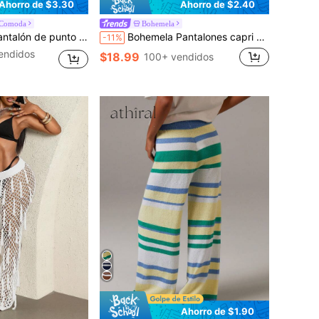
Ahorro de $3.30
Ahorro de $2.40
aComoda
Bohemela
ado y acampanado. Bottom del conjunto de invierno, cálido y lindo para explorar al aire libre en primavera y el Día de San Valentín
Bohemela Pantalones capri de punto con cintura elástica y decoración floral 3D para mujer
-11%
endidos
$18.99
100+ vendidos
Ahorro de $1.90