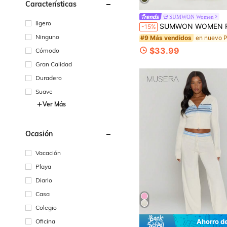
Características
SUMWON Women
ligero
SUMWON WOMEN Pantalones de punto de pierna ancha con estampado de logotipo en letra cursiva, cintura de tiro bajo con cordón, silueta acampanada, ro
-15%
Ninguno
#9 Más vendidos
$33.99
Cómodo
Gran Calidad
Duradero
Suave
Ver Más
Ocasión
Vacación
Playa
Diario
Casa
Colegio
Oficina
Ahorro d