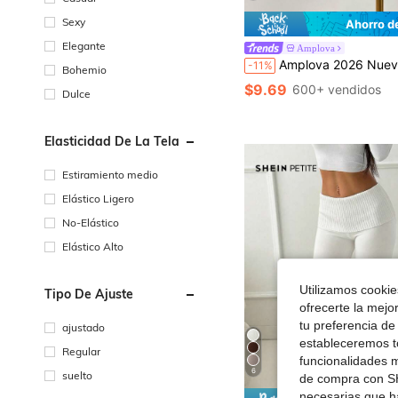
Sexy
Ahorro d
Elegante
Amplova
Amplova 2026 Nuevos shorts mini de punto de colores de dopami
-11%
Bohemio
$9.69
600+ vendidos
Dulce
Elasticidad De La Tela
Estiramiento medio
Elástico Ligero
No-Elástico
Elástico Alto
Utilizamos cookies
Tipo De Ajuste
ofrecerte la mejo
tu preferencia de
ajustado
estableceremos to
Regular
funcionalidades m
6
suelto
de compra con SH
necesarias que h