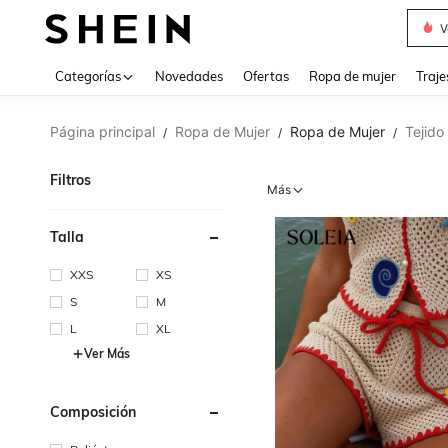
V
Categorías
Novedades
Ofertas
Ropa de mujer
Traje
Página principal
Ropa de Mujer
Ropa de Mujer
Tejido
/
/
/
Filtros
Más
Talla
XXS
XS
S
M
L
XL
Ver Más
Composición