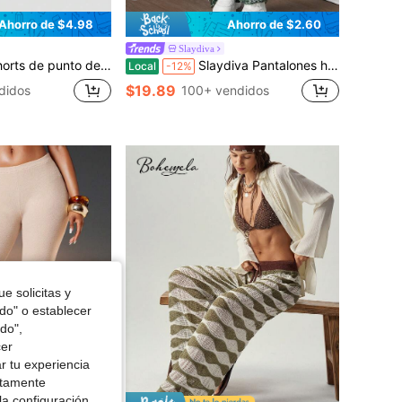
Ahorro de $4.98
Ahorro de $2.60
Slaydiva
lo sexy hippie de talle súper bajo y diseño hueco a rayas para mujeres
Slaydiva Pantalones holgados de punto con flecos, de estilo suelto y acampanado para mujer, moda urbana casual para otoño/invierno 2024
Local
-12%
$19.89
didos
100+ vendidos
e solicitas y
odo" o establecer
do",
cer
r tu experiencia
ctamente
la configuración