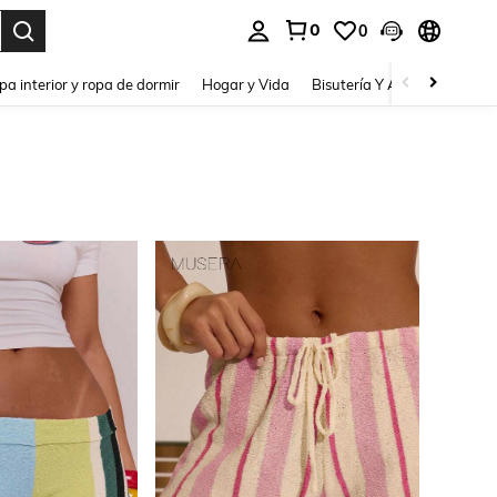
0
0
pa interior y ropa de dormir
Hogar y Vida
Bisutería Y Accesorios
Be