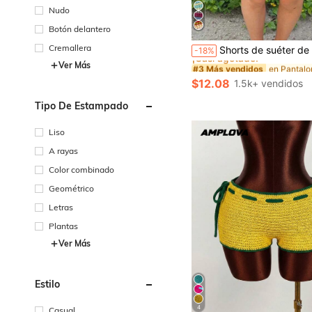
Nudo
Botón delantero
#3 Más vendidos
Cremallera
Shorts de suéter de verano para mujer, shorts de playa de cintura alta con rayas de ganchillo hueco, shorts casuales de ver
-18%
¡Casi agotado!
Ver Más
#3 Más vendidos
#3 Más vendidos
¡Casi agotado!
¡Casi agotado!
$12.08
1.5k+ vendidos
#3 Más vendidos
¡Casi agotado!
Tipo De Estampado
Liso
A rayas
Color combinado
Geométrico
Letras
Plantas
Ver Más
Estilo
4
Casual