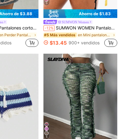
5
Ahorro de $3.88
Ahorro de $1.83
no
SUMWON Women
cordón en la cintura, versátiles y casuales para uso diario
SUMWON WOMEN Pantalones cortos tipo culotte de punto a rayas con rayas horizontales y cintura alta para atuendos de festivales de verano, jersey deportivo de streetwear para la Copa Mundial 2026
-12%
en Perder Pantalones de suéter para mujer
en Mini pantalones cortos Pantalones de suéter par
#5 Más vendidos
$13.45
didos
900+ vendidos
5