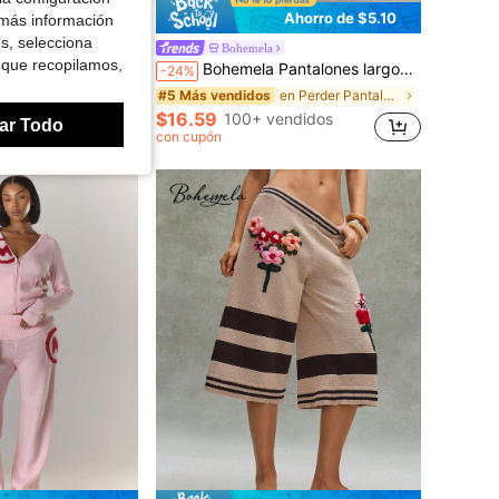
Ahorro de $1.30
Ahorro de $5.10
 más información
es, selecciona
Bohemela
 que recopilamos,
antalones Capri Bottom Conjuntos de Vacaciones Ibiza Pantalones Capri Y2K
Bohemela Pantalones largos de punto con diseño calado vintage, unicolor y efecto de ondas de agua
-24%
en Perder Pantalones de suéter para mujer
#5 Más vendidos
endidos
$16.59
100+ vendidos
ar Todo
con cupón