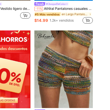
#ChoqueDeColor
con encaje y estilo sexy para vacaciones en la playa
Athîral Pantalones casuales de punto con cintura con cordón y estampado de rayas de color contrastante para mujer en otoño/invierno
-11%
en Largo Pantalones de suéter para mujer
#5 Más vendidos
$14.99
1.2k+ vendidos