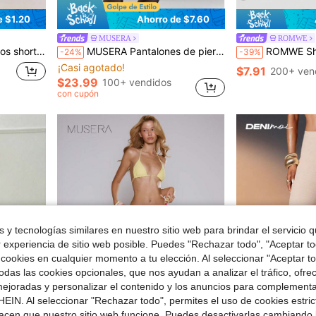
e $1.20
Ahorro de $7.60
MUSERA
ROMWE
na para mujer, vacaciones
MUSERA Pantalones de pierna ancha con cintura plegable, detalle de ganchillo y punto acanalado, conjunto solo Bottom, acogedor, lindo, casual, elegante para fiesta de noche y club de café
ROMWE Shorts de punto de vacaciones con esti
-24%
-39%
¡Casi agotado!
$7.91
200+ ven
$23.99
100+ vendidos
con cupón
 y tecnologías similares en nuestro sitio web para brindar el servicio qu
r experiencia de sitio web posible. Puedes "Rechazar todo", "Aceptar t
 cookies en cualquier momento a tu elección. Al seleccionar "Aceptar to
das las cookies opcionales, que nos ayudan a analizar el tráfico, ofre
ejoradas y personalizar el contenido y los anuncios para complementa
5
EIN. Al seleccionar "Rechazar todo", permites el uso de cookies estri
acen que nuestro sitio web funcione. Puedes desactivarlas cambiando 