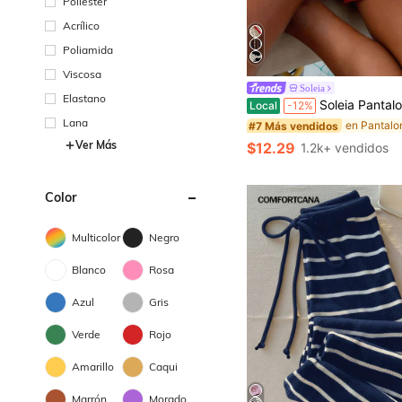
Poliéster
Acrílico
Poliamida
Viscosa
Soleia
Elastano
Soleia Pantalones cortos de punto con cordón en la cintura y estampado de es
Local
-12%
Lana
#7 Más vendidos
Ver Más
$12.29
1.2k+ vendidos
Color
Multicolor
Negro
Blanco
Rosa
Azul
Gris
Verde
Rojo
Amarillo
Caqui
Marrón
Morado