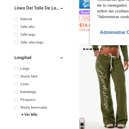
Ahorro d
de tu navegador, 
Línea Del Talle De La
sobre las cookies
Cintura
SHEIN PETITE
"Administrar coo
SHEIN PETITE Pantalones acampanados blancos albaricoque,Leggings de yoga de punto con cintura ajustada y campana,estilo casual elegante de invierno,Pantalones deportivos acampanados minimali
-29%
Natural
$14.63
100+ vendidos
Talle alto
con cupón
Administrar 
Talle bajo
Talle ultra bajo
Longitud
Largo
Shorts Mini
Corto
Extralargo
Pesquero
Shorts bermudas
Ver Más