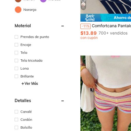
11
Naranja
Ahorro d
Material
Comfortcana Pantalones casuales cómodos, transpirables y versátil
-11%
$13.89
700+ vendidos
Prendas de punto
con cupón
Encaje
Tela
Tela tricotada
Lona
Brillante
Ver Más
Detalles
Canalé
Cordón
Bolsillo