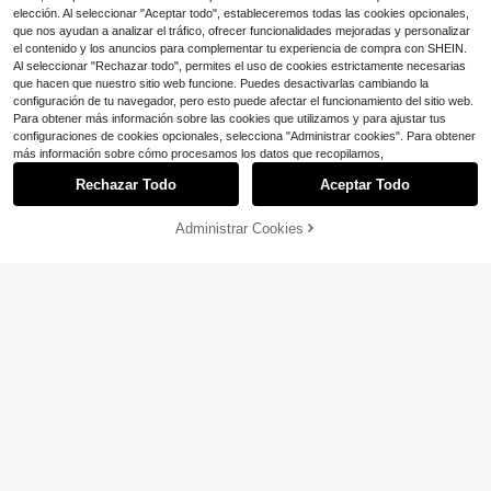
elección. Al seleccionar "Aceptar todo", estableceremos todas las cookies opcionales,
que nos ayudan a analizar el tráfico, ofrecer funcionalidades mejoradas y personalizar
el contenido y los anuncios para complementar tu experiencia de compra con SHEIN.
Al seleccionar "Rechazar todo", permites el uso de cookies estrictamente necesarias
que hacen que nuestro sitio web funcione. Puedes desactivarlas cambiando la
configuración de tu navegador, pero esto puede afectar el funcionamiento del sitio web.
20
Para obtener más información sobre las cookies que utilizamos y para ajustar tus
configuraciones de cookies opcionales, selecciona "Administrar cookies". Para obtener
Mostrar artículos similares con stock
Ver todo
Ahorro de $3.87
más información sobre cómo procesamos los datos que recopilamos,
18
Muchica
#BasicosChic
Rechazar Todo
Aceptar Todo
#1 Más vendidos
en Medio Sudaderas con cremallera para mujer
Sudadera con capucha estilo
Muchica Sudadera con capucha es
Lo sentimos, este producto está agotado.
Local
occidental para mujer Fort Worth Te
100+ vendidos
tampada, adecuada para otoño/invi
400+ vendidos
¡Casi agotado!
Attitoon Sudadera con capucha co
xas EST1849 con patrón de vaquer
erno, casual, minimalista, versátil p
n cierre y bolsillos, de estilo vintage
6
14
#1 Más vendidos
#1 Más vendidos
en Medio Sudaderas con cremallera para mujer
en Medio Sudaderas con cremallera para mujer
Administrar Cookies
$
.99
-86%
AGOTADO
o, cuello redondo suave, diseño de
$
.59
-11%
ara uso diario, fiesta, reunión, aerop
universitario estadounidense, de aj
1.6k+ vendidos
5
¡Casi agotado!
¡Casi agotado!
cactus y longhorn, cómoda y casua
uerto, estilo Y2K, estampado de ray
uste holgado y forro térmico, adecu
Free Shipping
l, manga larga
#1 Más vendidos
en Medio Sudaderas con cremallera para mujer
13
as rosa rosa, verano, salida
ada para mujeres en otoño/invierno
Sudadera con capucha de tall
$
.02
-23%
con cupón
Local
¡Casi agotado!
a grande para mujer con estampado
Baja tasa de retorno
casual de flores de cerezo y hombr
400+ vendidos
os caídos
6
$
.99
-90%
Free Shipping