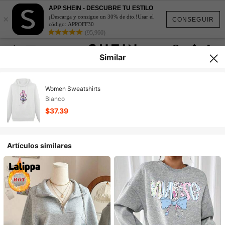
APP SHEIN - DESCUBRE TU ESTILO
×
¡Descarga y consigue un 30% de dto.!Usar el
CONSEGUIR
código: APPOFF30
(95,960)
Similar
Women Sweatshirts
Blanco
$37.39
Artículos similares