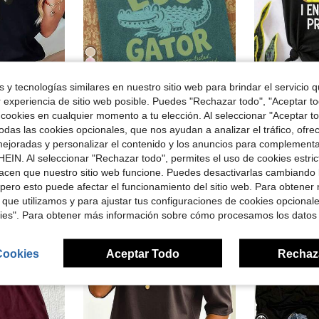
5
rro de $4.45
 y tecnologías similares en nuestro sitio web para brindar el servicio qu
r experiencia de sitio web posible. Puedes "Rechazar todo", "Aceptar t
gro de cuello redondo, suave y transpirable con estampado de lápiz amarillo
Camiseta Educador GATOR | Camiseta de Maestro de Caimán | Camiseta de Maestro de Regreso a la Escuela | Camiseta
Camisetas 
Local
-88%
Local
-54%
 cookies en cualquier momento a tu elección. Al seleccionar "Aceptar to
$3.73
$4.99
400+ vendidos
das las cookies opcionales, que nos ayudan a analizar el tráfico, ofre
200+ vendid
ejoradas y personalizar el contenido y los anuncios para complementa
Free Shipping
EIN. Al seleccionar "Rechazar todo", permites el uso de cookies estri
acen que nuestro sitio web funcione. Puedes desactivarlas cambiando 
pero esto puede afectar el funcionamiento del sitio web. Para obtener
 que utilizamos y para ajustar tus configuraciones de cookies opcional
kies". Para obtener más información sobre cómo procesamos los datos
Cookies
Aceptar Todo
Rechaz