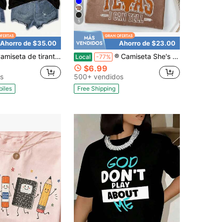
5
Ahorro de $35.00
Ahorro de $23.00
rantes de espalda nadadora para mujer vera de doble cara, gráfico de pez pequeño en el frente y tiburón grande en la espalda, sin mangas, blanca, casual para playa y vacaciones
® Camiseta She's From Texas, Camiseta con letra Choosin' Texas, Camiseta retro de estilo western con longhorn, Camiseta de música country, Top de orgullo regional
Local
-77%
$6.99
s
500+ vendidos
biles
Free Shipping