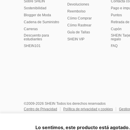
Sobre SHEIN
Contacta co
Devoluciones
Sostenibilidad
Pago e imp
Reembolso
Blogger de Moda
Puntos
Cómo Comprar
Cadena de Suministro
Retirada de
Cómo Rastrear
Carreras
Cupón
Guía de Tallas
Descuento para
SHEIN Tarje
estudiantes
SHEIN VIP
regalo
SHEIN101
FAQ
©2009-2026 SHEIN Todos los derechos reservados
Centro de Privacidad
Política de privacidad y cookies
Gestio
No vendan ni compartan mi información personal
Términos y co
Reglas de IP de Marketplace
Aviso de copyright
Impresión
Lo sentimos, este producto está agotado. 