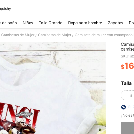
quishy
and down arrow keys to navigate search Búsqueda reciente and Busca y Encuentr
s de baño
Niños
Talla Grande
Ropa para hombre
Zapatos
Ro
& Camisetas de Mujer
Camisetas de Mujer
/
/
Camise
camise
pirata
SKU: s
16
$
PR
Talla
S
Guí
¿No es t
Lo sent