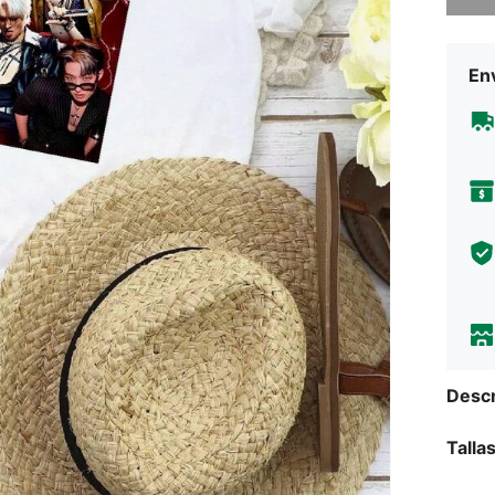
Env
Descr
Talla