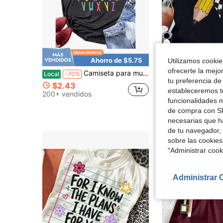
Ahorro de $5.75
Aho
Utilizamos cookies
ofrecerte la mejo
Camiseta para mujer talla grande Elemeno, diseño de maestra, estampado gráfico colorido del alfabeto ABC, camiseta casual de cuello redondo, elasticidad media, lavable a máquina
Camiseta de profesora para mujer - Top ne
Local
-70%
Local
-54%
tu preferencia de
$2.43
$3.73
estableceremos to
200+ vendidos
700+ vendidos
funcionalidades m
de compra con SH
necesarias que h
de tu navegador, 
sobre las cookies
"Administrar coo
Administrar 