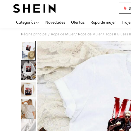
S
Use up 
Categorías
Novedades
Ofertas
Ropa de mujer
Traje
Página principal
Ropa de Mujer
Ropa de Mujer
Tops & Blusas 
/
/
/