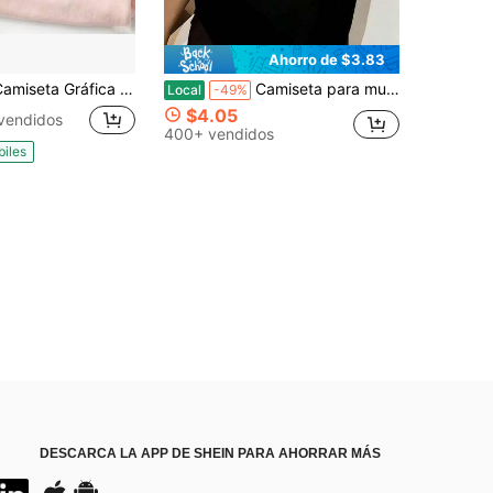
Ahorro de $3.83
fica de Útiles Escolares de Dibujos Animados Lindos Estilo Preppy para Maestro y Estudiante Camiseta de Regreso a la Escuela de Jardín de Niños con Gráfico de Manzana Sonriente Crayón y Lápiz Ropa
Camiseta para mujer "Dios no juega conmigo" Estampado de manga corta, cuello redondo, uso casual, 220g
Local
-49%
$4.05
vendidos
400+ vendidos
biles
DESCARCA LA APP DE SHEIN PARA AHORRAR MÁS