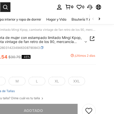
0
0
a. Press Enter to select.
pa interior y ropa de dormir
Hogar y Vida
Bisutería Y Accesorios
Be
Camiseta de mujer con estampado limitado Mingi Kpop, camiseta vintage de fan retro de los 90, mercancía pirata, de manga larga o corta
ta de mujer con estampado limitado Mingi Kpop,
ta vintage de fan retro de los 90, mercancía
, de manga larga o corta
z260314234946308790843
¡Últimos 2 días
.54
$30.79
-46%
ICE AND AVAILABILITY
M
L
XL
XXL
a de Tallas
u talla? Dime cuál es tu talla
imos, este producto está agotado.
AGOTADO