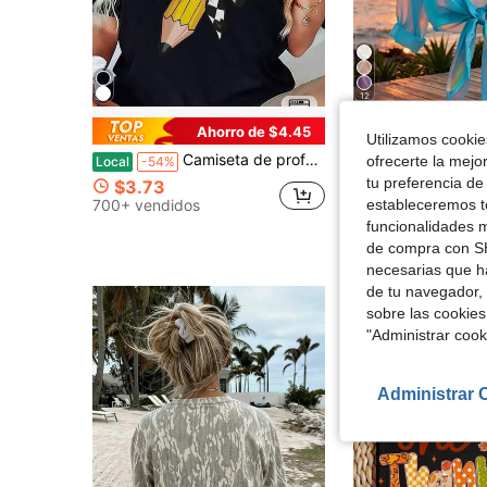
12
Ahorro de $4.45
Aho
Utilizamos cookies
Camiseta de profesora para mujer - Top negro de cuello redondo, suave y transpirable con estampado de lápiz amarillo
GlowEve Blusa casual de vacaciones para mujer de gasa i
ofrecerte la mejo
Local
-54%
-24%
tu preferencia de
$3.73
$12.15
800+ ven
estableceremos to
700+ vendidos
con cupón
funcionalidades m
de compra con SH
necesarias que h
de tu navegador, 
sobre las cookies
"Administrar coo
Administrar 