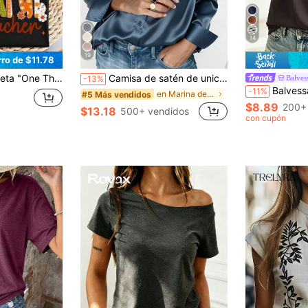
14
19
ro de $11.78
avo para maestros, Sudadera del Día de Acción de Gracias para maestros, Suéter "Thankful Teacher", Camiseta de algodón 100% oversize de manga corta, clásica y de algodón pesado con gráfico impreso, Blusa casual de manga corta para mujer
Camisa de satén de unicolor para mujer, cuello de solapa con botones delanteros, top casual de negocios, elegante para ir al trabajo y uso diario, adecuado para todas las estaciones, verano
Balves
-13%
Balvessa Camiseta de manga c
-11%
en Marina de guerra Blusas y camisas azules
#5 Más vendidos
$8.89
200+
$13.18
500+ vendidos
con cupón