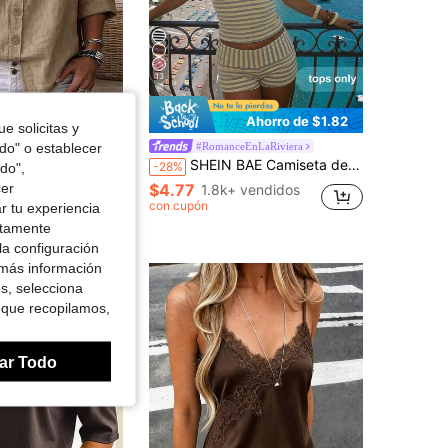
13
Ahorro de $1.82
Ahorro de $1.96
e solicitas y
gante y sencilla de tejido suave para mujer, camisa de trabajo
odo" o establecer
#RomanceEnLaRiviera
SHEIN BAE Camiseta de tirantes de mujer de rayas amarillas y grises, adecuada para uso diario, vacaciones de verano, camiseta versátil de moda, chaleco de verano, chaleco de rayas
-28%
do",
en Caqui Blusas suaves para la oficina
os
cer
$4.77
1.8k+ vendidos
 vendidos
con cupón
r tu experiencia
ctamente
la configuración
 más información
es, selecciona
 que recopilamos,
ar Todo