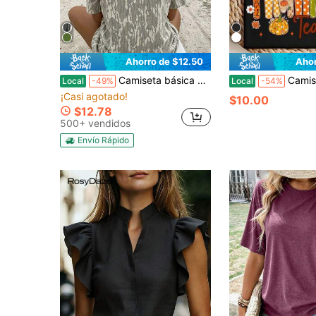
Ahorro de $12.50
Ahor
Camiseta básica de cuello redondo para mujer, conjunto de verano de manga corta y fina para parejas, top con estampado de camuflaje retro.
Camiseta "One Thankful Teacher", Camiseta de otoño para maestros, Camiseta del Día de Acción de Gracias con diseño de p
Local
-49%
Local
-54%
¡Casi agotado!
$10.00
$12.78
500+ vendidos
Envío Rápido