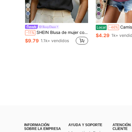
11
25
Camiseta de manga corta gris lavada extragrande, corte holgad
RosyDaze
Local
-46%
SHEIN Blusa de mujer con cuello en V y mangas cortas, de tela cómoda, adecuada para vacaciones, uso diario, casual, playa, citas, fiestas, vacaciones de verano urbanas, versátil
-11%
$4.29
1k+ vendi
$9.79
1.1k+ vendidos
INFORMACIÓN
AYUDA Y SOPORTE
ATENCIÓN
SOBRE LA EMPRESA
CLIENTE