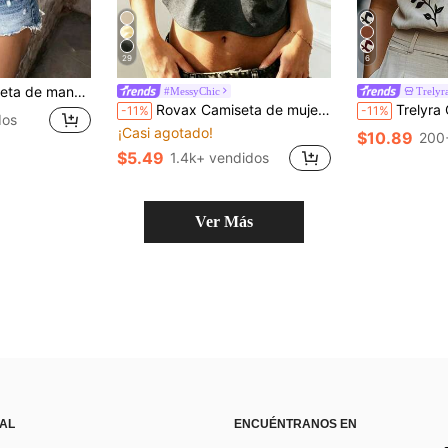
29
6
o, estilo urbano vintage, manga corta básica de verano, camiseta de estilo vintage para hombre/mujer, regalo unisex
#MessyChic
Trelyr
Rovax Camiseta de mujer de unicolor, ajustada, corta y con manga corta asimétrica
Trelyra Camisa casual ve
-11%
-11%
dos
¡Casi agotado!
$10.89
200
$5.49
1.4k+ vendidos
Ver Más
 AL
ENCUÉNTRANOS EN