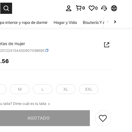
0
0
a. Press Enter to select.
pa interior y ropa de dormir
Hogar y Vida
Bisutería Y Accesorios
Be
tas de mujer
z251224154450607098695
4
.56
ICE AND AVAILABILITY
M
L
XL
XXL
u talla? Dime cuál es tu talla
imos, este producto está agotado.
AGOTADO