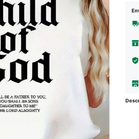
Env
Descr