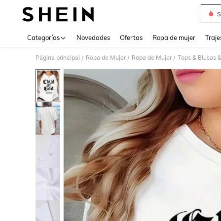
S
Use up 
Categorías
Novedades
Ofertas
Ropa de mujer
Traje
Página principal
Ropa de Mujer
Ropa de Mujer
Tops & Blusas 
/
/
/