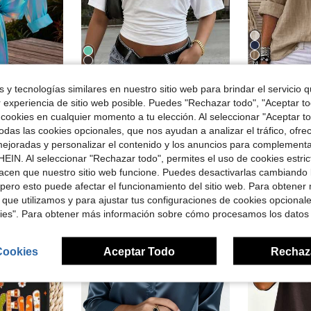
14
14
rro de $3.94
Venta Flash
 y tecnologías similares en nuestro sitio web para brindar el servicio qu
ridiscente transparente con lazo delantero premium
Nueva camiseta elegante y versátil de unicolor con pliegues en la cintura, adecuada para uso diario, escuela, playa, vacaciones y hogar en verano blanco
Zayélia Blusa de verano ele
r experiencia de sitio web posible. Puedes "Rechazar todo", "Aceptar t
-29%
-18%
 cookies en cualquier momento a tu elección. Al seleccionar "Aceptar to
didos
#3 Más vendid
$5.91
1.3k+ vendidos
das las cookies opcionales, que nos ayudan a analizar el tráfico, ofre
$9.03
1.2k+
ejoradas y personalizar el contenido y los anuncios para complementa
EIN. Al seleccionar "Rechazar todo", permites el uso de cookies estri
acen que nuestro sitio web funcione. Puedes desactivarlas cambiando 
pero esto puede afectar el funcionamiento del sitio web. Para obtener
 que utilizamos y para ajustar tus configuraciones de cookies opcional
kies". Para obtener más información sobre cómo procesamos los datos
Cookies
Aceptar Todo
Rechaz