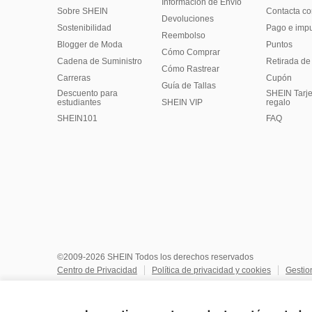
Información de Envío
Sobre SHEIN
Contacta co
Devoluciones
Sostenibilidad
Pago e imp
Reembolso
Blogger de Moda
Puntos
Cómo Comprar
Cadena de Suministro
Retirada de
Cómo Rastrear
Carreras
Cupón
Guía de Tallas
Descuento para
SHEIN Tarje
estudiantes
SHEIN VIP
regalo
SHEIN101
FAQ
©2009-2026 SHEIN Todos los derechos reservados
Centro de Privacidad
Política de privacidad y cookies
Gestio
No vendan ni compartan mi información personal
Términos y co
Reglas de IP de Marketplace
Aviso de copyright
Impresión