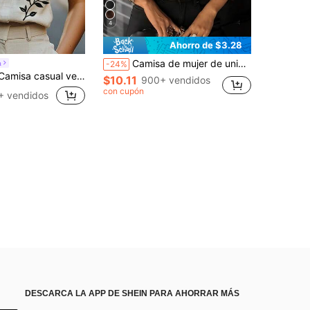
4
Ahorro de $3.28
Camisa de mujer de unicolor con cuello vuelto, abotonadura sencilla, casual para ir al trabajo, manga larga, primavera, marrón
a
-24%
rsátil de uso diario con estampado floral para mujer
$10.11
900+ vendidos
con cupón
+ vendidos
DESCARCA LA APP DE SHEIN PARA AHORRAR MÁS