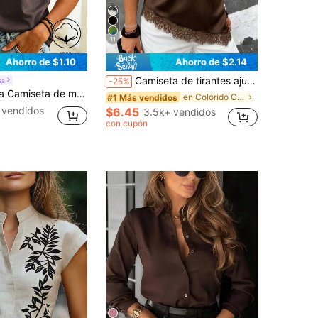
11
Ahorro de $1.10
Ahorro de $2.14
Camiseta de tirantes ajustada para mujer de satén suave con cuello en V, dobladillo asimétrico con ribete de encaje, diseño de encaje de pestañas semitransparente en color marrón, elegante y casual para el verano
sa
-25%
orta con hombro asimétrico de unicolor minimalista para mujer
en Colorido Camisetas sin mangas con escote en V p
#1 Más vendidos
 vendidos
$6.45
3.5k+ vendidos
con cupón