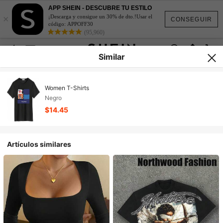
APP SHEIN - DESCUBRE TU ESTILO
×
¡Descarga y consigue un 30% de dto.!Usar el
CONSEGUIR
código: APPOFF30
(95,960)
Similar
Women T-Shirts
Negro
$14.45
Artículos similares