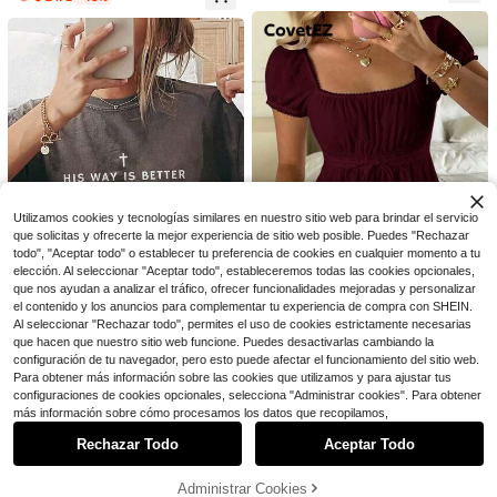
primavera/otoño, moda
Ahorro de $1.60
misetas para mujer.
#MessyChic
Ahorro de $2.05
Top bandeau elegante y sexy de ve
rano con parches de satén y encaje
¡Casi agotado!
Lalippa
#8 Más vendidos
en Perder Camisetas básicas informales
1.6k+ vendidos
¡Casi agotado!
Lalippa Camiseta de cuello redondo
12
para mujer con estampado digital d
#8 Más vendidos
#8 Más vendidos
en Perder Camisetas básicas informales
en Perder Camisetas básicas informales
$
.69
-11%
con cupón
e leopardo, estilo minimalista de mo
2.5k+ vendidos
¡Casi agotado!
¡Casi agotado!
da, regalo para amigas
#8 Más vendidos
en Perder Camisetas básicas informales
6
$
.54
-24%
con cupón
¡Casi agotado!
Utilizamos cookies y tecnologías similares en nuestro sitio web para brindar el servicio
que solicitas y ofrecerte la mejor experiencia de sitio web posible. Puedes "Rechazar
todo", "Aceptar todo" o establecer tu preferencia de cookies en cualquier momento a tu
elección. Al seleccionar "Aceptar todo", estableceremos todas las cookies opcionales,
6
que nos ayudan a analizar el tráfico, ofrecer funcionalidades mejoradas y personalizar
el contenido y los anuncios para complementar tu experiencia de compra con SHEIN.
Ahorro de $1.30
12
Al seleccionar "Rechazar todo", permites el uso de cookies estrictamente necesarias
CovetEZ
#3 Más vendidos
en Salida nocturna Camisetas De Mujer
que hacen que nuestro sitio web funcione. Puedes desactivarlas cambiando la
Ropa cristiana cómoda, artíc
Local
configuración de tu navegador, pero esto puede afectar el funcionamiento del sitio web.
¡Casi agotado!
ulo sencillo de fe cristiana, prenda
CovetEZ Camiseta de verano con c
#3 Más vendidos
en Elegante Camisetas informales para el día a día
de regalo informal para mujer, tops
Para obtener más información sobre las cookies que utilizamos y para ajustar tus
uello cuadrado, mangas abullonada
#3 Más vendidos
#3 Más vendidos
en Salida nocturna Camisetas De Mujer
en Salida nocturna Camisetas De Mujer
3.6k+ vendidos
de manga corta ideales para viajes
s y lazo delantero, 95% algodón, co
configuraciones de cookies opcionales, selecciona "Administrar cookies". Para obtener
6.3k+ vendidos
¡Casi agotado!
¡Casi agotado!
3
Mostrar artículos similares con stock
Ver todo
y conjuntos de otoño
lor rojo vino
$
.99
-89%
más información sobre cómo procesamos los datos que recopilamos,
#3 Más vendidos
en Salida nocturna Camisetas De Mujer
10
$
.59
-11%
Free Shipping
¡Casi agotado!
Rechazar Todo
Aceptar Todo
Lo sentimos, este producto está agotado.
13
2026 New Summer Collectio
Local
Administrar Cookies
AGOTADO