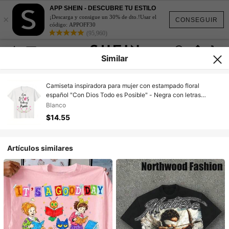
APP SHEIN - DESCUBRE TU ESTILO
×
¡Descarga y consigue un 30% de dto.!Usar el
CONSEGUIR
código: APPOFF30
(95,960)
Similar
Camiseta inspiradora para mujer con estampado floral
español "Con Dios Todo es Posible" - Negra con letras
blancas y flores rosas, cuello redondo, manga corta,
Blanco
confeccionada en algodón suave, ideal para uso casual,
$14.55
gimnasio, entrenamientos y looks de primavera/verano, corte
cómodo.
Artículos similares