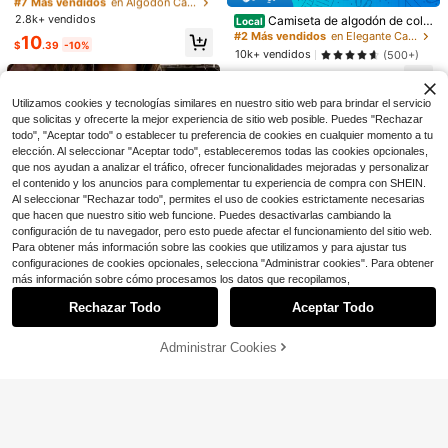
intage de mujer 95% algodón, esta
K.
90+ Dice "suave"
¡Casi agotado!
¡Casi agotado!
e unicolor, cuello redondo, manga c
¡Casi agotado!
¡Casi agotado!
mpado de tigre, estilo Y2K, vintage,
#2 Más vendidos
#2 Más vendidos
en Elegante Camisetas informales para el día a día
en Elegante Camisetas informales para el día a día
2.8k+ vendidos
Camiseta de algodón de colo
#7 Más vendidos
en Algodón Camisetas De Mujer
Local
orta, plisada, verano negro
adecuada para uso diario, citas, fie
320+ Dice "sin olor"
320+ Dice "sin olor"
#1 Más vendidos
en Sexy Camisetas De Mujer
6.6k+ vendidos
(1000+)
r, cómoda y elegante con diseño mi
90+ Dice "suave"
90+ Dice "suave"
¡Casi agotado!
10
stas, otoño/invierno/primavera/ver
$
.39
-10%
nimalista, casual y versátil, camiset
¡Casi agotado!
6
#2 Más vendidos
en Elegante Camisetas informales para el día a día
10k+ vendidos
(500+)
ano, Navidad, Año Nuevo, Acción d
$
.24
-22%
con cupón
a gráfica estilo INS "Salty Girl With
320+ Dice "sin olor"
e Gracias, fiestas, bodas, playa, gra
90+ Dice "suave"
8
Umbrella Rain"
$
.89
-54%
duación, moda, elegante, casual, s
alidas, citas, citas, desplazamiento
Utilizamos cookies y tecnologías similares en nuestro sitio web para brindar el servicio
s
que solicitas y ofrecerte la mejor experiencia de sitio web posible. Puedes "Rechazar
todo", "Aceptar todo" o establecer tu preferencia de cookies en cualquier momento a tu
elección. Al seleccionar "Aceptar todo", estableceremos todas las cookies opcionales,
que nos ayudan a analizar el tráfico, ofrecer funcionalidades mejoradas y personalizar
el contenido y los anuncios para complementar tu experiencia de compra con SHEIN.
Al seleccionar "Rechazar todo", permites el uso de cookies estrictamente necesarias
que hacen que nuestro sitio web funcione. Puedes desactivarlas cambiando la
configuración de tu navegador, pero esto puede afectar el funcionamiento del sitio web.
Para obtener más información sobre las cookies que utilizamos y para ajustar tus
configuraciones de cookies opcionales, selecciona "Administrar cookies". Para obtener
Mostrar artículos similares con stock
Ver todo
más información sobre cómo procesamos los datos que recopilamos,
26
Rechazar Todo
Aceptar Todo
Lo sentimos, este producto está agotado.
Venta Flash
Ahorro de $1.12
Administrar Cookies
8
AGOTADO
GLAMSKIN
#5 Más vendidos
en Corto Camisetas informales
Ahorro de $4.20
¡Casi agotado!
GLAMSKIN Top de manga larga co
n cuello en V y ribete de contraste
CCamiseta vintage oversize
350+ Dice "suave"
#5 Más vendidos
#5 Más vendidos
en Corto Camisetas informales
en Corto Camisetas informales
Local
a rayas básico para mujer, verano/o
de, PND 4, Merchandising de la gir
#8 Más vendidos
en Elegante Camisetas informales para el día a día
2k+ vendidos
¡Casi agotado!
¡Casi agotado!
toño, casual para regreso a clases/
a Sorry I M Outside, Camiseta de, C
1.4k+ vendidos
350+ Dice "suave"
350+ Dice "suave"
#5 Más vendidos
en Corto Camisetas informales
7
salidas/streetwear
amiseta vintage de, Concierto de P
$
.67
-13%