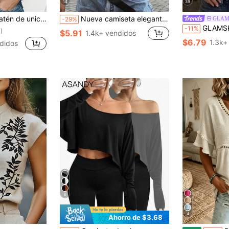
14
39
egocios, elegante para ir al trabajo y uso diario, adecuado para todas las estaciones, verano
Nueva camiseta elegante y versátil de unicolor con pliegues en la cintura, adecuada para uso diario, escuela, playa, vacaciones y hogar en verano blanco
GLAM
-29%
GLAMSKIN Camiseta de tirantes ajustada estilo lencería a rayas
-11%
)
$5.91
1.4k+ vendidos
$6.79
1.3k+
didos
6
4
Ahorro de $3.68