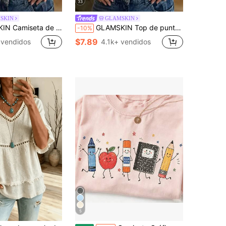
33
SKIN
GLAMSKIN
 para mujer, verano/otoño, color liso Y2K, top corto básico casual, outfit diario de calle para vuelta al cole y vacaciones en la playa
GLAMSKIN Top de punto de manga larga ajustado y sexy con rayas para mujer, camiseta básica de cuello cuadrado de unicolor, adecuada para salidas de otoño, uso diario casual y temporada de regreso a la escuela
-10%
$7.89
 vendidos
4.1k+ vendidos
5