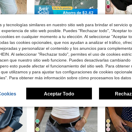
17
Ahorro de $2.42
 con estampado de leopardo, camiseta de profesora con letras universitarias y estampado animal, regalo de graduación
Top de tirantes sin mangas con estampado de flor de hibisco, blusas de verano, atuendos de playa para mujeres
Camiseta de A
-29%
Local
-88%
 y tecnologías similares en nuestro sitio web para brindar el servicio qu
$6.07
600+ vendidos
$4.99
r experiencia de sitio web posible. Puedes "Rechazar todo", "Aceptar t
con cupón
 cookies en cualquier momento a tu elección. Al seleccionar "Aceptar to
Free Shipping
das las cookies opcionales, que nos ayudan a analizar el tráfico, ofre
ejoradas y personalizar el contenido y los anuncios para complementa
EIN. Al seleccionar "Rechazar todo", permites el uso de cookies estri
acen que nuestro sitio web funcione. Puedes desactivarlas cambiando 
pero esto puede afectar el funcionamiento del sitio web. Para obtener
 que utilizamos y para ajustar tus configuraciones de cookies opcional
kies". Para obtener más información sobre cómo procesamos los datos
Cookies
Aceptar Todo
Rechaz