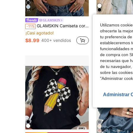
23
Camiseta de profesora de talla grande, camiseta de profesora
GLAMSKIN
Local
-43%
Utilizamos cookies
GLAMSKIN Camiseta corta de manga corta con cuello cuadrado y rayas básicas para mujer, ajuste ceñido, estilo casual y sexy, adecuada para regreso a la escuela, salidas y vacaciones en la playa
-11%
$4.48
ofrecerte la mejo
¡Casi agotado!
1.2k+ vendidos
tu preferencia de
$8.99
400+ vendidos
estableceremos to
funcionalidades m
de compra con SH
necesarias que h
de tu navegador, 
sobre las cookies
"Administrar coo
Administrar 