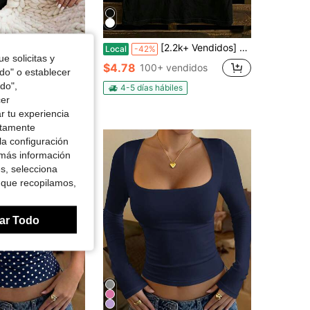
nuncio de Embarazo Gótica Talla Grande para Mujer - Top de Maternidad Divertido "Tengo un Esqueleto en mi Barriga" con Diseño de Corazón de Hueso & Huella, Manga Corta
[2.2k+ Vendidos] Camiseta Vintage Punk Rock para Hombre NO SLEEP TILL BROOKLYN Diseño Retro de Boombox Suave Casual Blanco Marrón Azul Verdoso Camiseta de Banda de Rock para Uso Diario
Local
-42%
e solicitas y
$4.78
100+ vendidos
odo" o establecer
do",
4-5 días hábiles
cer
r tu experiencia
ctamente
la configuración
 más información
es, selecciona
 que recopilamos,
ar Todo