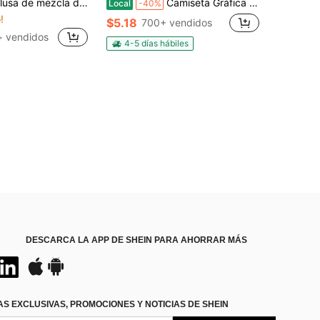
 mezcla de lino con bordado de ojal y flecos, blusa casual de cuello en V de manga corta para mujer
Camiseta Gráfica de Útiles Escolares de Dibujos Animados Lindos Estilo Preppy para Maestro y Estudiante Camiseta de Regreso a la Escuela de Jardín de Niños con Gráfico de Manzana Sonriente Crayón y Lápiz Ropa
Local
-40%
!
$5.18
700+ vendidos
+ vendidos
4-5 días hábiles
DESCARCA LA APP DE SHEIN PARA AHORRAR MÁS
S EXCLUSIVAS, PROMOCIONES Y NOTICIAS DE SHEIN