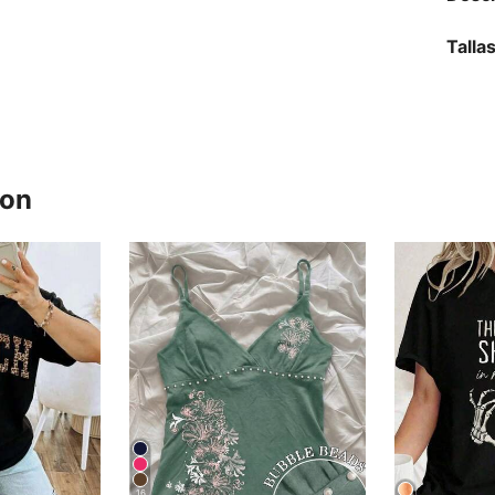
Talla
ron
16