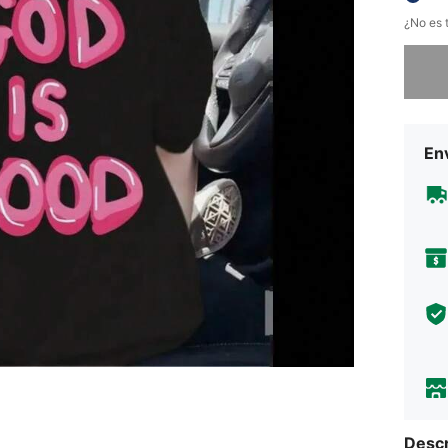
¿No es t
Lo sent
Env
Descr