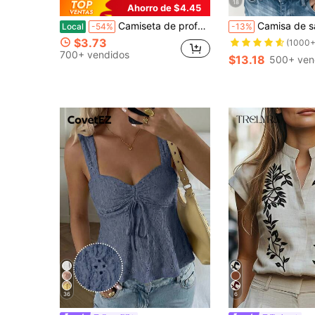
18
Ahorro de $4.45
Camiseta de profesora para mujer - Top negro de cuello redondo, suave y transpirable con estampado de lápiz amarillo
Camisa de satén de unicolor para mujer, cuello de solapa con botones delanteros, top casual de n
Local
-54%
-13%
$3.73
(1000+
700+ vendidos
$13.18
500+ ven
36
6