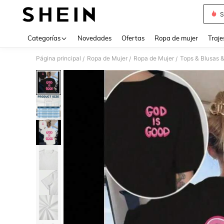
S
Use up 
Categorías
Novedades
Ofertas
Ropa de mujer
Traje
Página principal
Ropa de Mujer
Ropa de Mujer
Tops & Blusas 
/
/
/