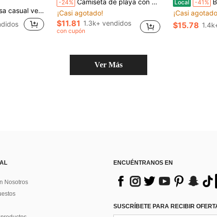
Camiseta de playa con hombros descubiertos para mujer, Día de la Independencia, verano - Top casual holgado, conjunto para uso diario en casa
Blusa de
-24%
Local
-41%
iario con estampado floral para mujer
¡Casi agotado!
¡Casi agotado
$11.81
1.3k+ vendidos
didos
$15.78
1.4k
con cupón
Ver Más
 AL
ENCUÉNTRANOS EN
n Nosotros
uestos
SUSCRÍBETE PARA RECIBIR OFERTA