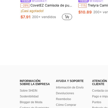
CovetEZ
Trelyra
CovetEZ Camisola de punto para mujer con tirantes de lazo, encaje hueco y plisado en color azul pato
Trelyra Camisa casual versátil de uso d
-29%
-11%
¡Casi agotado!
$10.89
200+ ven
$7.91
200+ vendidos
INFORMACIÓN
AYUDA Y SOPORTE
ATENCIÓN
SOBRE LA EMPRESA
CLIENTE
Información de Envío
Sobre SHEIN
Contacta co
Devoluciones
Sostenibilidad
Pago e imp
Reembolso
Blogger de Moda
Puntos
Cómo Comprar