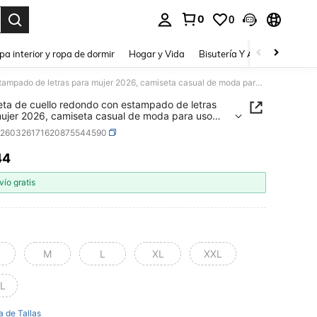
0
0
a. Press Enter to select.
pa interior y ropa de dormir
Hogar y Vida
Bisutería Y Accesorios
Be
Camiseta de cuello redondo con estampado de letras para mujer 2026, camiseta casual de moda para uso diario, vacaciones, actividades al aire libre, ropa de verano para damas, tops para mujer
ta de cuello redondo con estampado de letras
ujer 2026, camiseta casual de moda para uso
 vacaciones, actividades al aire libre, ropa de
z260326171620875544590
 para damas, tops para mujer
44
ICE AND AVAILABILITY
vío gratis
M
L
XL
XXL
L
a de Tallas