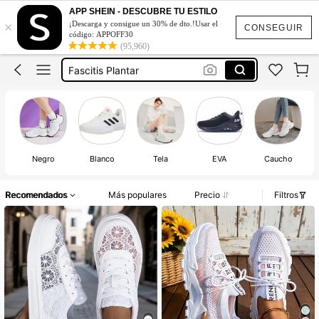
Zapatos De Trabajo Mujer Antideslizante
APP SHEIN - DESCUBRE TU ESTILO
×
¡Descarga y consigue un 30% de dto.!Usar el
Aov
CONSEGUIR
código: APPOFF30
(95,960)
Tenis
Fascitis Plantar
Zapatos Ortopédicos
Zapatos De Trabajo Mujer Antideslizante
Aov
Negro
Blanco
Tela
EVA
Caucho
Recomendados
Más populares
Precio
Filtros