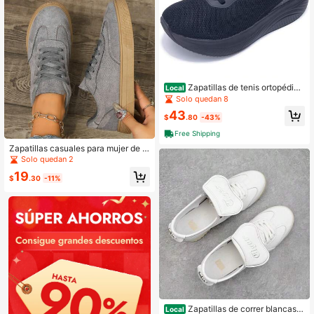
Zapatillas de tenis ortopédica
Local
s anchas HQH para mujer con sopor
Solo quedan 8
te de arco para fascitis plantar
43
$
.80
-43%
Free Shipping
Zapatillas casuales para mujer de t
alla grande, zapatos planos de punt
Solo quedan 2
a redonda con cordones, suela de g
19
oma, zapatos de lona transpirables,
$
.30
-11%
livianos y cómodos para caminar -
Rojo
Zapatillas de correr blancas
Local