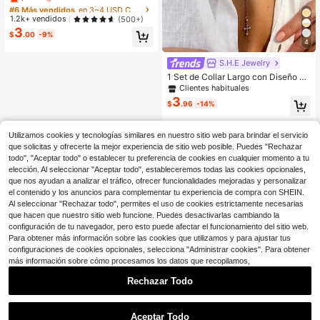
entas negras y dije de cruz y Jesús,
#6 Más vendidos
#6 Más vendidos
en 3~4 USD Collares en Y para mujer
en 3~4 USD Collares en Y para mujer
adecuado para mujeres para fe, ora
¡Casi agotado!
¡Casi agotado!
1.2k+ vendidos
(500+)
ción, fiesta, uso diario (cantidad de
3
#6 Más vendidos
en 3~4 USD Collares en Y para mujer
cuentas aleatoria)
$
.00
-9%
4
¡Casi agotado!
S.H.E Jewelry
1 Set de Collar Largo con Diseño Mi
nimalista, Cuentas Asimétricas de C
Clientes habituales
CB, Colgante de Gota de Agua de
3
$
.96
-14%
Metal y Cuentas Redondas, Adecua
do para Uso Diario, Vacaciones y Fi
estas de Mujeres
Utilizamos cookies y tecnologías similares en nuestro sitio web para brindar el servicio
que solicitas y ofrecerte la mejor experiencia de sitio web posible. Puedes "Rechazar
todo", "Aceptar todo" o establecer tu preferencia de cookies en cualquier momento a tu
elección. Al seleccionar "Aceptar todo", estableceremos todas las cookies opcionales,
que nos ayudan a analizar el tráfico, ofrecer funcionalidades mejoradas y personalizar
el contenido y los anuncios para complementar tu experiencia de compra con SHEIN.
Al seleccionar "Rechazar todo", permites el uso de cookies estrictamente necesarias
que hacen que nuestro sitio web funcione. Puedes desactivarlas cambiando la
configuración de tu navegador, pero esto puede afectar el funcionamiento del sitio web.
Para obtener más información sobre las cookies que utilizamos y para ajustar tus
configuraciones de cookies opcionales, selecciona "Administrar cookies". Para obtener
más información sobre cómo procesamos los datos que recopilamos,
Rechazar Todo
1
0
Aceptar Todo