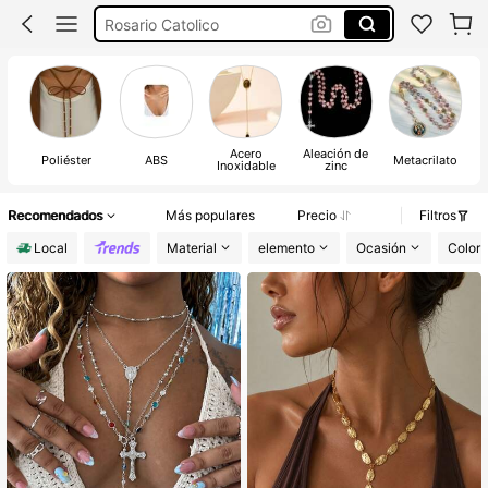
Rosario Catolico
Collares En Tendencia De Mujer
Collares Largos De Mujer
Rosario
Acero
Aleación de
Poliéster
ABS
Metacrilato
Inoxidable
zinc
Recomendados
Más populares
Precio
Filtros
Local
Material
elemento
Ocasión
Color