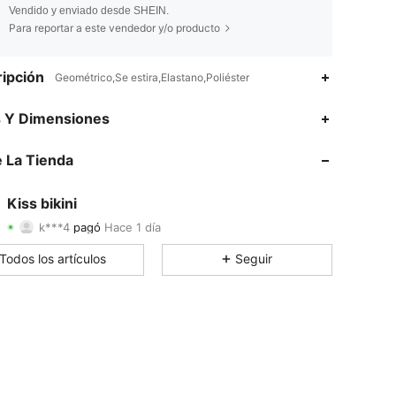
Vendido y enviado desde SHEIN.
Para reportar a este vendedor y/o producto
ipción
Geométrico,Se estira,Elastano,Poliéster
s Y Dimensiones
4.71
18
149
 La Tienda
4.71
18
149
4.71
18
149
Kiss bikini
k***4
pagó
Hace 1 día
0***s
seguido
Hace 1 día
4.71
18
149
Todos los artículos
Seguir
4.71
18
149
4.71
18
149
4.71
18
149