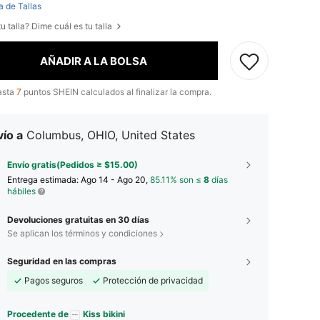
a de Tallas
u talla? Dime cuál es tu talla
AÑADIR A LA BOLSA
asta
7
puntos SHEIN calculados al finalizar la compra.
ío a
Columbus, OHIO, United States
Envío gratis(Pedidos ≥ $15.00)
Entrega estimada:
Ago 14 - Ago 20,
85.11% son ≤
8
días
hábiles
Devoluciones gratuitas en 30 días
Se aplican los términos y condiciones
Seguridad en las compras
Pagos seguros
Protección de privacidad
Procedente de
Kiss bikini