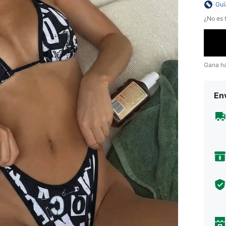
Guí
¿No es t
Gana h
Env