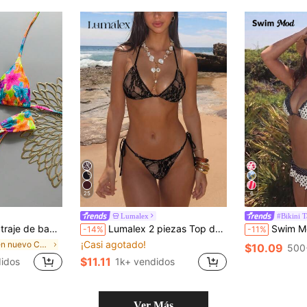
25
6
Lumalex
#Bikini T
braguita de bikini, estampado aleatorio de cerezas, accesorio para vacaciones de primavera/verano
Lumalex 2 piezas Top de bikini con cuello de halter con encaje y flores, con cordón con cuentas y Bottom con lazos laterales, traje de baño sexy y de moda para la playa, la piscina y deportes acuáticos
Swim Mod Nuevo Conjunto de Bikini de 2 Piezas con Estampado de Lunares, Bloques
-14%
-11%
¡Casi agotado!
en nuevo Conjuntos de bikini para mujer
$10.09
500
$11.11
idos
1k+ vendidos
Ver Más