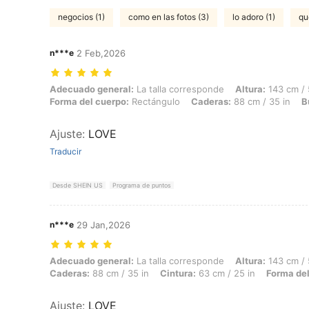
negocios (1)
como en las fotos (3)
lo adoro (1)
qu
n***e
2 Feb,2026
Adecuado general: La talla corresponde, Altura: 143 cm / 56 in, Peso:
Adecuado general:
La talla corresponde
Altura:
143 cm / 
Forma del cuerpo:
Rectángulo
Caderas:
88 cm / 35 in
B
Ajuste
:
LOVE
Traducir
Desde SHEIN US
Programa de puntos
n***e
29 Jan,2026
Adecuado general: La talla corresponde, Altura: 143 cm / 56 in, Peso:
Adecuado general:
La talla corresponde
Altura:
143 cm / 
Caderas:
88 cm / 35 in
Cintura:
63 cm / 25 in
Forma del
Ajuste
:
LOVE