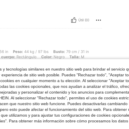
Útil (0)
 44 kg / 97 lbs, Busto: 79 cm / 31 in, Cintura: 63 cm / 25 in, Caderas: 88 cm / 35
56 in
Peso:
44 kg / 97 lbs
Busto:
79 cm / 31 in
 cuerpo:
Rectángulo
Color:
Negro
Talla:
M
 y tecnologías similares en nuestro sitio web para brindar el servicio qu
r experiencia de sitio web posible. Puedes "Rechazar todo", "Aceptar t
 cookies en cualquier momento a tu elección. Al seleccionar "Aceptar to
das las cookies opcionales, que nos ayudan a analizar el tráfico, ofre
Útil (0)
ejoradas y personalizar el contenido y los anuncios para complementa
EIN. Al seleccionar "Rechazar todo", permites el uso de cookies estri
acen que nuestro sitio web funcione. Puedes desactivarlas cambiando 
señas
pero esto puede afectar el funcionamiento del sitio web. Para obtener
 que utilizamos y para ajustar tus configuraciones de cookies opcional
kies". Para obtener más información sobre cómo procesamos los datos