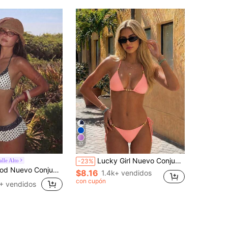
37
Lucky Girl Nuevo Conjunto de Traje de Baño de 2 Piezas para Mujer Verano Primavera/Verano Vacaciones en la Playa con Bola de Acero Negro y Cordones
alle Alto
-23%
 de Color, Volantes, Anudado y Cuello Halter, Traje de Baño Dividido para Mujer, Moda Sexy Casual para Vacaciones, Playa y Fiesta en la Piscina Primavera/Verano
$8.16
1.4k+ vendidos
con cupón
+ vendidos