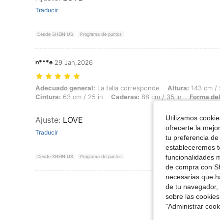
Traducir
Desde SHEIN US
Programa de puntos
n***e
29 Jan,2026
Adecuado general: La talla corresponde, Altura: 143 cm / 56 in, Peso:
Adecuado general:
La talla corresponde
Altura:
143 cm / 
Cintura:
63 cm / 25 in
Caderas:
88 cm / 35 in
Forma del
Utilizamos cookies
Ajuste
:
LOVE
ofrecerte la mejo
Traducir
tu preferencia de
estableceremos to
funcionalidades m
Desde SHEIN US
Programa de puntos
de compra con SH
necesarias que h
Ver Más Re
de tu navegador, 
sobre las cookies
"Administrar coo