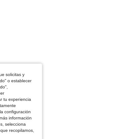
 in, Forma del cuerpo: Rectángulo, Color: Negro, Talla: M
e solicitas y
odo" o establecer
do",
cer
r tu experiencia
ctamente
la configuración
 más información
es, selecciona
 que recopilamos,