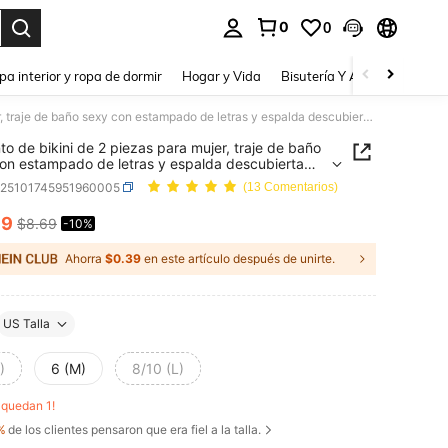
0
0
a. Press Enter to select.
pa interior y ropa de dormir
Hogar y Vida
Bisutería Y Accesorios
Be
Conjunto de bikini de 2 piezas para mujer, traje de baño sexy con estampado de letras y espalda descubierta con lazos, para vacaciones en la playa, primavera/verano
to de bikini de 2 piezas para mujer, traje de baño
on estampado de letras y espalda descubierta
zos, para vacaciones en la playa,
z25101745951960005
(13 Comentarios)
era/verano
79
$8.69
-10%
ICE AND AVAILABILITY
Ahorra
$0.39
en este artículo después de unirte.
US Talla
)
6 (M)
8/10 (L)
o quedan 1!
%
de los clientes pensaron que era fiel a la talla.