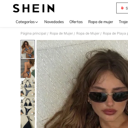
S
Use up 
Categorías
Novedades
Ofertas
Ropa de mujer
Traje
Página principal
Ropa de Mujer
Ropa de Mujer
Ropa de Playa 
/
/
/