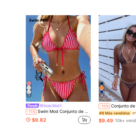
(1000+)
(1000+
4
36
Conjunto de bikini con tirantes finos y lazo con estampado de leopardo 
Swim Mod
-10%
Swim Mod Conjunto de bikini de 2 piezas para mujer, nuevo para verano, estilo playa y vacaciones, dulce y lindo, con encaje, estampado floral, tela texturizada, volantes, sexy, espalda descubierta, triángulo con lazo, adecuado para nadar en la playa y vacaciones
-11%
#8 Más vendidos
$9.82
$9.49
10k+ vend