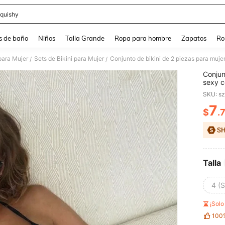
quishy
and down arrow keys to navigate search Búsqueda reciente and Busca y Encuentr
s de baño
Niños
Talla Grande
Ropa para hombre
Zapatos
Ro
para Mujer
Sets de Bikini para Mujer
/
/
Conjun
sexy c
con la
SKU: s
primav
7
$
.
PR
Talla
4 (S
¡Sol
100