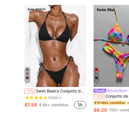
27
20
Swim Basics Conjunto de bikini de 2 piezas de unicolor y sexy con tirantes para mujer
Swim Mod
-11%
Conjunto de traje de baño sexy para mujer Swim MOD de 2 piezas, top de bikini triángulo con tirantes halter y 
-10%
(1000+)
#10 Más vendidos
$7.59
4.6k+ vendidos
$8.29
700+ vend