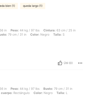
eda bien (1)
queda largo (1)
 44 kg / 97 lbs, Cintura: 63 cm / 25 in, Forma del cuerpo: Rectángulo, Caderas: 88
56 in
Peso:
44 kg / 97 lbs
Cintura:
63 cm / 25 in
usto:
79 cm / 31 in
Color:
Negro
Talla:
S
Útil (0)
 44 kg / 97 lbs, Busto: 79 cm / 31 in, Caderas: 88 cm / 35 in, Cintura: 63 cm / 25 
56 in
Peso:
44 kg / 97 lbs
Busto:
79 cm / 31 in
 cuerpo:
Rectángulo
Color:
Negro
Talla:
L