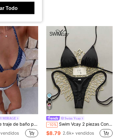
ar Todo
9
H MIRAGE
Swim Vcay
ayas y lunares, ropa exterior de moda/ropa deportiva/casual/Y2K/2000s/estilo Y2K/elegante/retro/ropa de calle/vacaciones/fiesta de piscina en festival de música, verano 2026
Swim Vcay 2 piezas Conjunto de traje de baño para mujer, Bikini de ganchillo blanco hecho a mano Traje de baño de 2 piezas para mujer Traje de baño Y2k para mujer Conjunto de bikini para mujer Traje de baño para mujer Conjunto de bikini para mujer Conjunto de traje de baño para mujer Conjunto de bikini con aros para mujer Bikini negro con tirantes de cuerda
-10%
$8.79
 vendidos
2.6k+ vendidos