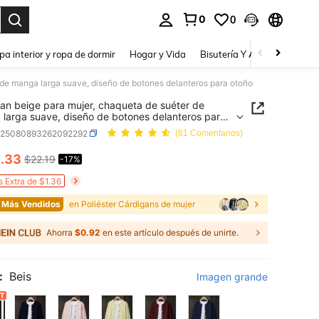
0
0
a. Press Enter to select.
pa interior y ropa de dormir
Hogar y Vida
Bisutería Y Accesorios
Be
 de manga larga suave, diseño de botones delanteros para otoño
an beige para mujer, chaqueta de suéter de
larga suave, diseño de botones delanteros para
z25080893262092292
(81 Comentarios)
8
.33
$22.19
-17%
ICE AND AVAILABILITY
s Extra de $1.36
 Más Vendidos
en Poliéster Cárdigans de mujer
Ahorra
$0.92
en este artículo después de unirte.
:
Beis
Imagen grande