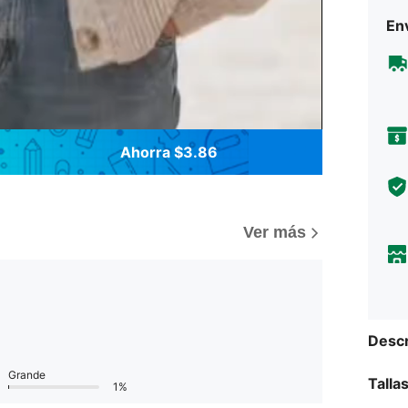
Env
Ahorra $3.86
Ver más
Descr
Grande
Talla
1%