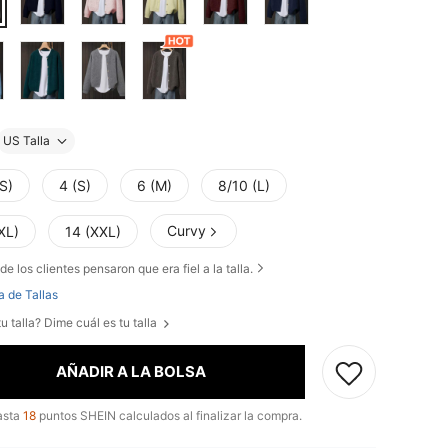
US Talla
S)
4 (S)
6 (M)
8/10 (L)
Curvy
XL)
14 (XXL)
de los clientes pensaron que era fiel a la talla.
a de Tallas
u talla? Dime cuál es tu talla
AÑADIR A LA BOLSA
asta
18
puntos SHEIN calculados al finalizar la compra.