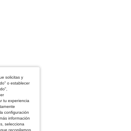
4.66
41
1.1K
e solicitas y
odo" o establecer
do",
cer
r tu experiencia
ctamente
la configuración
 más información
es, selecciona
 que recopilamos,