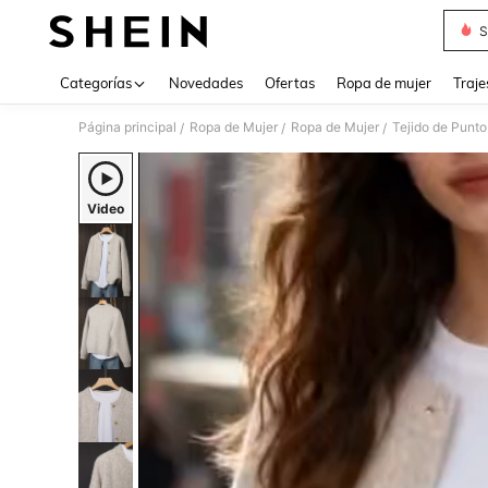
S
Use up 
Categorías
Novedades
Ofertas
Ropa de mujer
Traje
Página principal
Ropa de Mujer
Ropa de Mujer
Tejido de Punto
/
/
/
Video