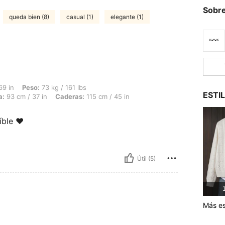
Sobre
queda bien (8)
casual (1)
elegante (1)
 73 kg / 161 lbs, Forma del cuerpo: Manzana, Busto: 94 cm / 37 in, Cintura: 93 cm 
69 in
Peso:
73 kg / 161 lbs
ESTI
a:
93 cm / 37 in
Caderas:
115 cm / 45 in
ble ♥️
Útil (5)
1
Más es