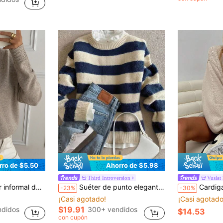
en PARA LA BELLEZA Cárdigans de mujer
rro de $5.50
Ahorro de $5.98
Third Introversion
Vuslat
r, suéter de punto suave 2 en 1 para mujer en otoño
Suéter de punto elegante y casual, cálido, a rayas verdes, & , suéter de punto de cuello redondo y manga larga, ropa de negocios casual para mujer en otoño
Cardigan corto de punto grueso color avena para mujer, cue
-23%
-30%
¡Casi agotado!
¡Casi agotado
$19.91
ndidos
300+ vendidos
$14.53
con cupón