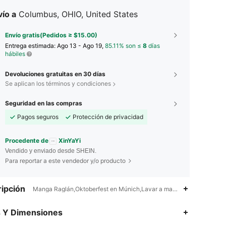
ío a
Columbus, OHIO, United States
Envío gratis(Pedidos ≥ $15.00)
Entrega estimada:
Ago 13 - Ago 19,
85.11% son ≤
8
días
hábiles
Devoluciones gratuitas en 30 días
Se aplican los términos y condiciones
Seguridad en las compras
Pagos seguros
Protección de privacidad
Procedente de
XinYaYi
Vendido y enviado desde SHEIN.
Para reportar a este vendedor y/o producto
ipción
Manga Raglán,Oktoberfest en Múnich,Lavar a mano, no limpiar en s
4.66
41
1.1K
s Y Dimensiones