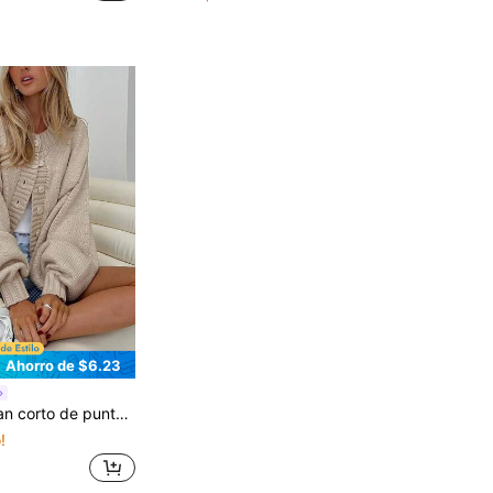
Ahorro de $6.23
llo redondo, manga farol holgada, textura hueca, botonadura sencilla con botones redondos, hombros caídos, puños acanalados, manga
!