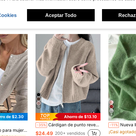
Cookies
Aceptar Todo
Rechaz
ron
10
8
rro de $2.30
Ahorro de $13.10
Cárdigan de punto reversible con cremallera cálido para mujer, otoño/invierno, temporada de vuelta al colegio, casual de otoño
Nueva llegada - Suéter de punto de mujer de cuello redondo
-35%
-11%
avena, estilo casual Y2K, cárdigan para primavera, otoño e invierno
¡Casi agotado
$24.49
200+ vendidos