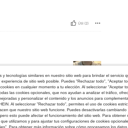
Útil (2)
ien gruesa
 a la imagen, coincide con el ta
 y tecnologías similares en nuestro sitio web para brindar el servicio qu
r experiencia de sitio web posible. Puedes "Rechazar todo", "Aceptar t
 cookies en cualquier momento a tu elección. Al seleccionar "Aceptar to
das las cookies opcionales, que nos ayudan a analizar el tráfico, ofre
ejoradas y personalizar el contenido y los anuncios para complementa
Útil (1)
EIN. Al seleccionar "Rechazar todo", permites el uso de cookies estri
acen que nuestro sitio web funcione. Puedes desactivarlas cambiando 
señas
pero esto puede afectar el funcionamiento del sitio web. Para obtener
 que utilizamos y para ajustar tus configuraciones de cookies opcional
kies". Para obtener más información sobre cómo procesamos los datos