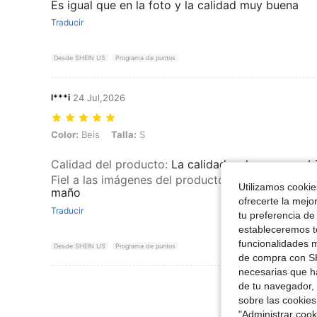
Es igual que en la foto y la calidad muy buena
Traducir
Desde SHEIN US
Programa de puntos
l***i
24 Jul,2026
Color: Beis, Talla: S
Color:
Beis
Talla:
S
Calidad del producto
:
La calidad es hermosa, y b
Fiel a las imágenes del producto
:
Totalmente igual
Utilizamos cookies
maño
ofrecerte la mejo
Traducir
tu preferencia de
estableceremos to
funcionalidades m
Desde SHEIN US
Programa de puntos
de compra con SH
necesarias que h
Ver Más Re
de tu navegador, 
sobre las cookies
"Administrar coo