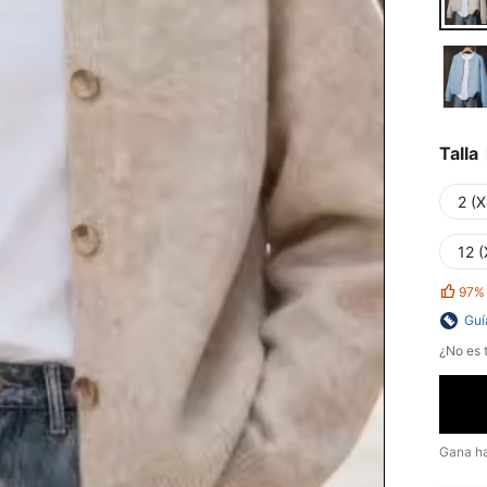
Talla
2 (X
12 (
97%
Guí
¿No es t
Gana h