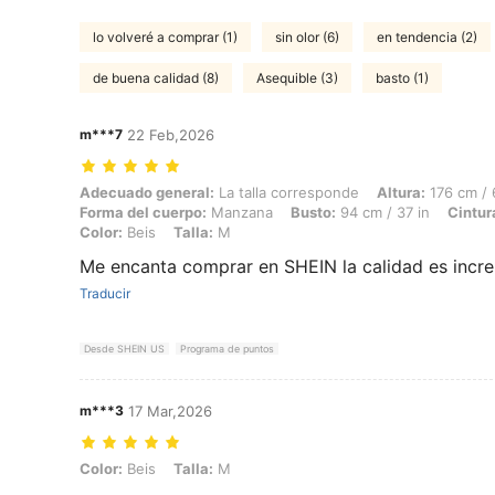
lo volveré a comprar (1)
sin olor (6)
en tendencia (2)
de buena calidad (8)
Asequible (3)
basto (1)
m***7
22 Feb,2026
Adecuado general: La talla corresponde, Altura: 176 cm / 69 in, Peso:
Adecuado general:
La talla corresponde
Altura:
176 cm / 
Forma del cuerpo:
Manzana
Busto:
94 cm / 37 in
Cintur
Color:
Beis
Talla:
M
Me encanta comprar en SHEIN la calidad es increí
Traducir
Desde SHEIN US
Programa de puntos
m***3
17 Mar,2026
Color: Beis, Talla: M
Color:
Beis
Talla:
M