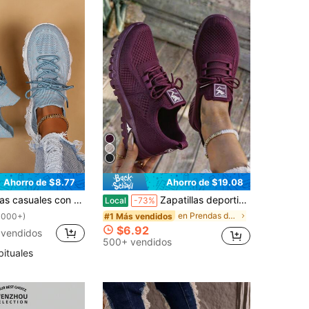
Ahorro de $8.77
Ahorro de $19.08
nspirables y ligeras para mujer, calzado de ocio versátil y de moda para otoño 2025
Zapatillas deportivas para mujer, zapatillas de malla transpirable con cordones, zapatillas de tenis casuales de caña baja y ligeras para caminar al aire libre en verano, tacos de fútbol
Local
-73%
en Prendas de punto Zapatillas De Mujer
#1 Más vendidos
1000+)
$6.92
 vendidos
500+ vendidos
bituales