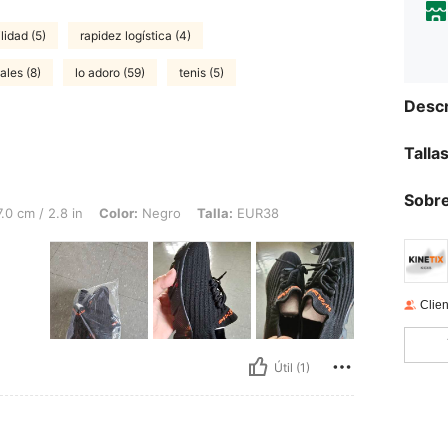
lidad (5)
rapidez logística (4)
ales (8)
lo adoro (59)
tenis (5)
Descr
Talla
Sobre
8 in, Color: Negro, Talla: EUR38
.0 cm / 2.8 in
Color:
Negro
Talla:
EUR38
Clien
Útil (1)