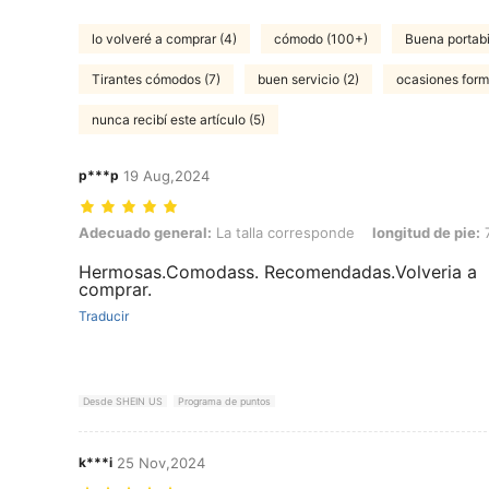
lo volveré a comprar (4)
cómodo (100+)
Buena portabi
Tirantes cómodos (7)
buen servicio (2)
ocasiones form
nunca recibí este artículo (5)
p***p
19 Aug,2024
Adecuado general: La talla corresponde, longitud de pie: 7.0 cm / 2.
Adecuado general:
La talla corresponde
longitud de pie:
7
Hermosas.Comodass. Recomendadas.Volveria a
comprar.
Traducir
Desde SHEIN US
Programa de puntos
k***i
25 Nov,2024