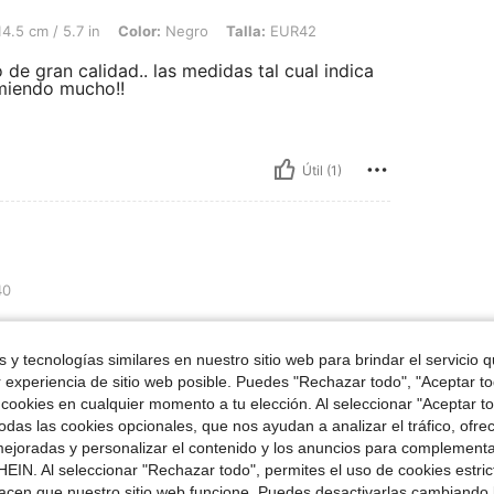
.7 in, Color: Negro, Talla: EUR42
4.5 cm / 5.7 in
Color:
Negro
Talla:
EUR42
e gran calidad.. las medidas tal cual indica
omiendo mucho!!
Útil (1)
40
 y tecnologías similares en nuestro sitio web para brindar el servicio qu
r experiencia de sitio web posible. Puedes "Rechazar todo", "Aceptar t
 cookies en cualquier momento a tu elección. Al seleccionar "Aceptar to
das las cookies opcionales, que nos ayudan a analizar el tráfico, ofre
ejoradas y personalizar el contenido y los anuncios para complementa
Útil (0)
EIN. Al seleccionar "Rechazar todo", permites el uso de cookies estri
acen que nuestro sitio web funcione. Puedes desactivarlas cambiando 