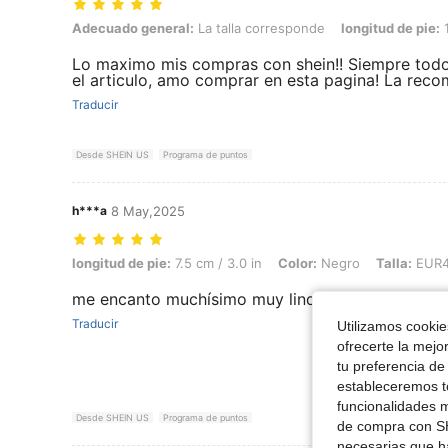
Adecuado general: La talla corresponde, longitud de pie: 14.5 cm / 5
Adecuado general:
La talla corresponde
longitud de pie:
1
Lo maximo mis compras con shein!! Siempre todo d
el articulo, amo comprar en esta pagina! La rec
Traducir
Desde SHEIN US
Programa de puntos
h***a
8 May,2025
longitud de pie: 7.5 cm / 3.0 in, Color: Negro, Talla: EUR40
longitud de pie:
7.5 cm / 3.0 in
Color:
Negro
Talla:
EUR
me encanto muchísimo muy lindo todo
Traducir
Utilizamos cookies
ofrecerte la mejo
tu preferencia de
estableceremos to
funcionalidades m
Desde SHEIN US
Programa de puntos
de compra con SH
necesarias que h