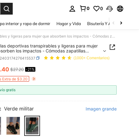
0
0
a. Press Enter to select.
pa interior y ropa de dormir
Hogar y Vida
Bisutería Y Accesorios
Be
Zapatillas deportivas transpirables y ligeras para mujer que absorben los impactos - Cómodas zapatillas casuales para todo el año con cordones, de estilo bajo, con tejido elástico de textura trenzada
llas deportivas transpirables y ligeras para mujer
sorben los impactos - Cómodas zapatillas
es para todo el año con cordones, de estilo bajo,
x2403174276415537
(1000+ Comentarios)
jido elástico de textura trenzada
.40
$27.20
-21%
ICE AND AVAILABILITY
s Extra de $3.20
vío gratis
:
Verde militar
Imagen grande