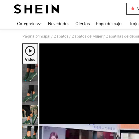
S
Use up 
Categorías
Novedades
Ofertas
Ropa de mujer
Traje
Página principal
Zapatos
Zapatos de Mujer
Zapatillas de depo
/
/
/
Video