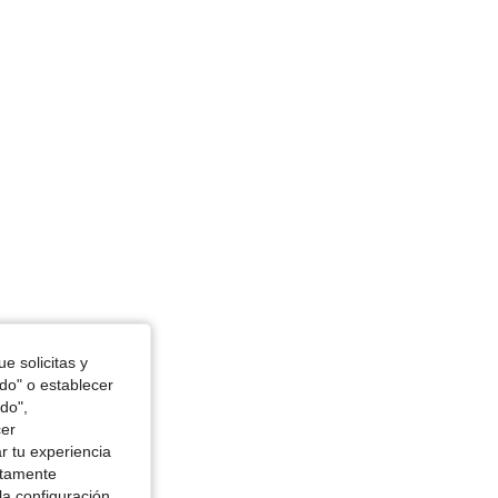
4.93
30
1.6K
4.93
30
1.6K
4.93
30
1.6K
e solicitas y
odo" o establecer
do",
cer
r tu experiencia
ctamente
la configuración