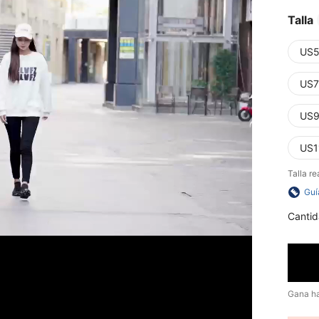
Talla
US5
US7
US9
US1
Talla re
Guí
Cantid
Gana h