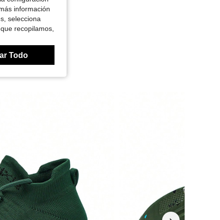
 más información
es, selecciona
 que recopilamos,
ar Todo