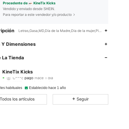
Procedente de
KineTix Kicks
Vendido y enviado desde SHEIN.
Para reportar a este vendedor y/o producto
ipción
Letras,Gasa,MD,Día de la Madre,Dia de la mujer,Picnic de Primavera,
s Y Dimensiones
4.93
30
1.6K
 La Tienda
4.93
30
1.6K
4.93
30
1.6K
KineTix Kicks
C***c
pagó
Hace 1 día
t***1
seguido
Hace 1 día
4.93
30
1.6K
tes habituales
Establecido hace 1 año
4.93
30
1.6K
Todos los artículos
Seguir
4.93
30
1.6K
4.93
30
1.6K