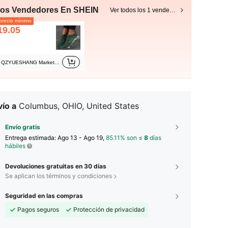
ros Vendedores En SHEIN
Ver todos los 1 vendedores
recio mínimo
19.05
QZYUESHANG Marketplace
ío a
Columbus, OHIO, United States
Envío gratis
Entrega estimada:
Ago 13 - Ago 19,
85.11% son ≤
8
días
hábiles
Devoluciones gratuitas en 30 días
Se aplican los términos y condiciones
Seguridad en las compras
Pagos seguros
Protección de privacidad