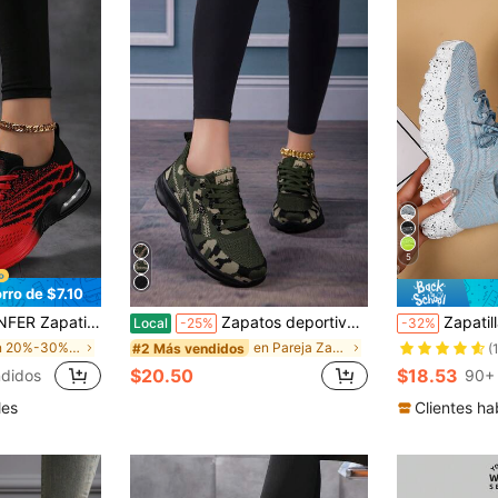
5
rro de $7.10
rte superior de tejido transpirable, zapatos de cordones de color rosa y blanco de corte bajo - Calzado cómodo para todas las estaciones
Zapatos deportivos casuales ligeros con cordones de malla de camuflaje de unicolor para mujer, para todas las estaciones, tenis para mujer
Zapatillas casuales con cordones, tra
Local
-25%
-32%
en 20%-30% de descuento Calzado deportivo para muj
en Pareja Zapatillas De Mujer
#2 Más vendidos
(
$20.50
$18.53
didos
90+
les
Clientes ha