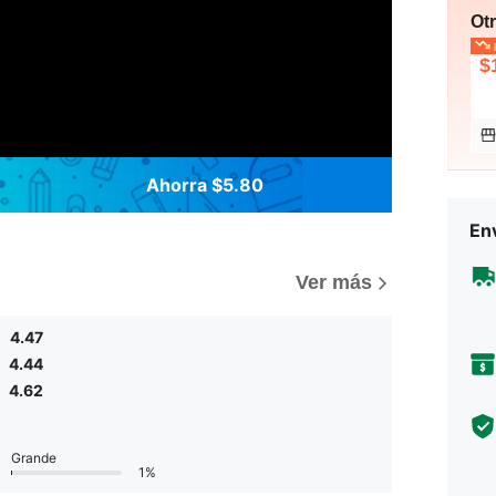
Ot
p
$
Ahorra $5.80
Env
)
Ver más
4.47
4.44
4.62
Grande
1%