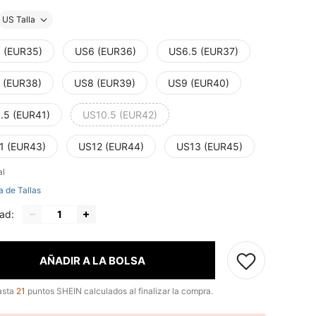
US Talla
 (EUR35)
US6 (EUR36)
US6.5 (EUR37)
 (EUR38)
US8 (EUR39)
US9 (EUR40)
.5 (EUR41)
US10.5 (EUR42)
1 (EUR43)
US12 (EUR44)
US13 (EUR45)
al
a de Tallas
ad:
AÑADIR A LA BOLSA
asta
21
puntos SHEIN calculados al finalizar la compra.