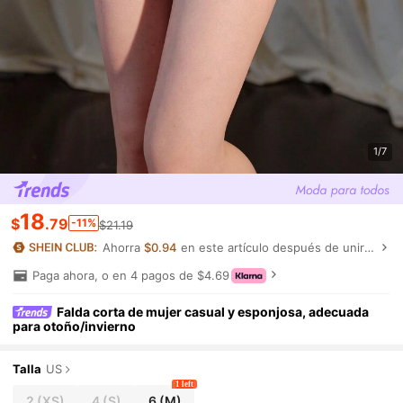
1/7
18
$
.79
-11%
$21.19
Ahorra
$0.94
en este artículo después de unirte.
Paga ahora, o en 4 pagos de $4.69
Falda corta de mujer casual y esponjosa, adecuada
para otoño/invierno
Talla
US
1 left
2
(XS)
4
(S)
6
(M)