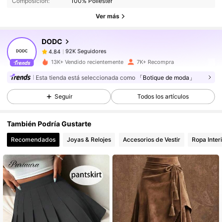
Composición:
100% Poliéster
92K Seguidores
4.84
Ver más
DODC
92K Seguidores
4.84
s***7
pagó
Hace 1 día
13K+ Vendido recientemente
7K+ Recompra
92K Seguidores
4.84
Esta tienda está seleccionada como
「Botique de moda」
Seguir
Todos los artículos
92K Seguidores
4.84
También Podría Gustarte
Recomendados
Joyas & Relojes
Accesorios de Vestir
Ropa Inter
92K Seguidores
4.84
92K Seguidores
4.84
92K Seguidores
4.84