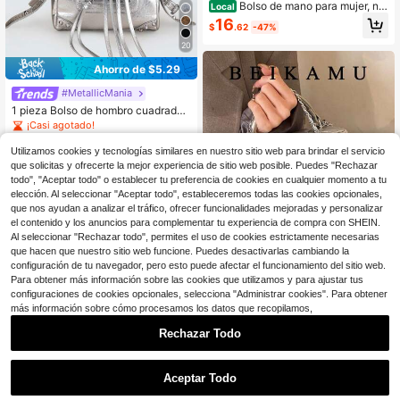
Bolso de mano para mujer, nu
Local
evo bolso de mano de invierno 202
16
$
.62
-47%
4, de estilo europeo y americano, c
on estampado de cocodrilo y un sol
20
o hombro
Ahorro de $5.29
#MetallicMania
1 pieza Bolso de hombro cuadrado
de mujer con correa de PU vintage,
¡Casi agotado!
decoración de cremallera con borla
500+ vendidos
(1000+)
de metal incrustada con remaches
Utilizamos cookies y tecnologías similares en nuestro sitio web para brindar el servicio
19
y patchwork plateado brillante, estil
$
.31
-22%
con cupón
que solicitas y ofrecerte la mejor experiencia de sitio web posible. Puedes "Rechazar
o Y2K punk, dulce y cool, bolso de
todo", "Aceptar todo" o establecer tu preferencia de cookies en cualquier momento a tu
motocicleta de moda
elección. Al seleccionar "Aceptar todo", estableceremos todas las cookies opcionales,
que nos ayudan a analizar el tráfico, ofrecer funcionalidades mejoradas y personalizar
el contenido y los anuncios para complementar tu experiencia de compra con SHEIN.
Al seleccionar "Rechazar todo", permites el uso de cookies estrictamente necesarias
que hacen que nuestro sitio web funcione. Puedes desactivarlas cambiando la
configuración de tu navegador, pero esto puede afectar el funcionamiento del sitio web.
Para obtener más información sobre las cookies que utilizamos y para ajustar tus
configuraciones de cookies opcionales, selecciona "Administrar cookies". Para obtener
15
#4 Más vendidos
en Cadena Bolsos con asa superior para mujer
más información sobre cómo procesamos los datos que recopilamos,
¡Casi agotado!
#Chromecore
Rechazar Todo
#4 Más vendidos
#4 Más vendidos
en Cadena Bolsos con asa superior para mujer
en Cadena Bolsos con asa superior para mujer
1 pieza Bolso de diseño de caja con
patrón de rombo BEIKAMU, monede
¡Casi agotado!
¡Casi agotado!
ro para maquillaje, elegante bolso b
400+ vendidos
#4 Más vendidos
en Cadena Bolsos con asa superior para mujer
andolera con cadena
Aceptar Todo
¡Casi agotado!
18
$
.40
-11%