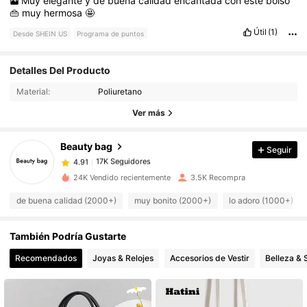
Muy
elegante
y
de
buena
calidad
encantada
con
este
bolso
👜
muy
hermosa
🤩
Útil
(1)
Desde SHEIN US
Programa de puntos
Detalles Del Producto
17K Seguidores
4.91
Material:
Poliuretano
Ver más
17K Seguidores
4.91
Beauty bag
Seguir
17K Seguidores
4.91
24K Vendido recientemente
3.5K Recompra
de buena calidad (2000+)
muy bonito (2000+)
lo adoro (1000+)
17K Seguidores
4.91
También Podría Gustarte
17K Seguidores
4.91
Recomendados
Joyas & Relojes
Accesorios de Vestir
Belleza & 
17K Seguidores
4.91