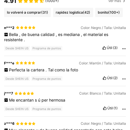
4.91
(1000+)
Ver más
lo volveré a comprar
(31)
rapidez logística
(42)
bonito
(100+)
n***2
Color: Negro / Talla: Unitalla
Bella
,
de
buena
calidad
,
es
mediana
,
el
material
es
resistente
.
Útil
(3)
Desde SHEIN US
Programa de puntos
F***e
Color: Marrón / Talla: Unitalla
Perfecta
la
cartera
.
Tal
como
la
foto
Útil
(2)
Desde SHEIN US
Programa de puntos
j***7
Color: Blanco / Talla: Unitalla
Me
encantan
s
ú
per
hermosa
Útil
(1)
Desde SHEIN US
Programa de puntos
z***6
Color: Negro / Talla: Unitalla