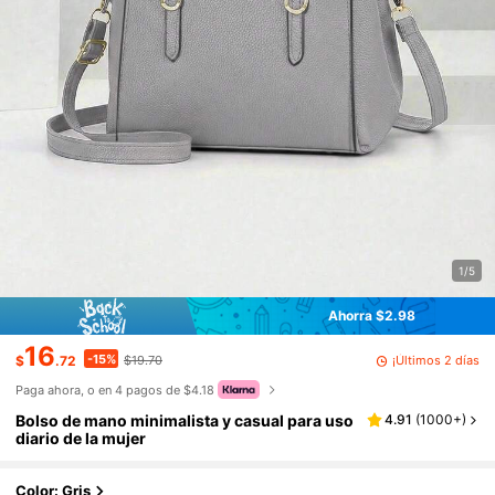
1/5
Ahorra $2.98
16
-15%
¡Últimos 2 días
$
.72
$19.70
Paga ahora, o en 4 pagos de $4.18
Bolso de mano minimalista y casual para uso
4.91
(
1000+
)
diario de la mujer
Color: Gris