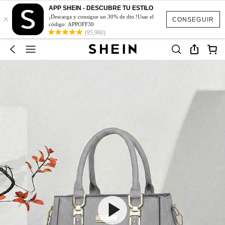
APP SHEIN - DESCUBRE TU ESTILO
×
¡Descarga y consigue un 30% de dto.!Usar el
CONSEGUIR
código: APPOFF30
(95,960)