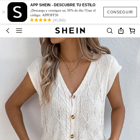
APP SHEIN - DESCUBRE TU ESTILO
×
¡Descarga y consigue un 30% de dto.!Usar el
CONSEGUIR
código: APPOFF30
(95,960)