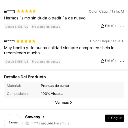
m***3
Color: Caqui / Talla: M
Hermos
í
simo
sin
duda
o
pedir
í
a
de
nuevo
Útil
(0)
Desde SHEIN US
Programa de puntos
m***1
Color: Caqui / Talla: L
Muy
bonito
y
de
buena
calidad
siempre
compro
en
shein
lo
recomiendo
mucho
Útil
(0)
Desde SHEIN US
Programa de puntos
Detalles Del Producto
6.4K Seguidores
4.91
Material:
Prendas de punto
Composición:
100% Viscosa
6.4K Seguidores
4.91
Ver más
6.4K Seguidores
4.91
Sawesy
Seguir
m***a
seguido
Hace 1 día
6.4K Seguidores
4.91