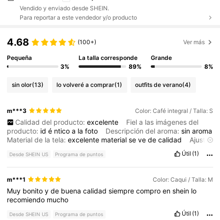
Vendido y enviado desde SHEIN.
Para reportar a este vendedor y/o producto
4.68
(100+)
Ver más
Pequeña
La talla corresponde
Grande
3%
89%
8%
sin olor
(13)
lo volveré a comprar
(1)
outfits de verano
(4)
m***3
Color: Café integral / Talla: S
Calidad del producto:
excelente
Fiel a las imágenes del
producto:
id
é
ntico
a
la
foto
Descripción del aroma:
sin
aroma
Material de la tela:
excelente
material
se
ve
de
calidad
Ajuste:
la
talla
corresponde
,
pero
si
eres
de
busto
o
abdomen
con
Útil
(1)
Desde SHEIN US
Programa de puntos
volumen
,
pedir
una
talla
mas
ya
que
se
puede
abrir
la
zona
de
los
botones
m***1
Color: Caqui / Talla: M
Muy
bonito
y
de
buena
calidad
siempre
compro
en
shein
lo
recomiendo
mucho
Útil
(1)
Desde SHEIN US
Programa de puntos