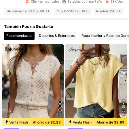
Clientes habituales
Establecido hace 1 año
69K Vendido
6.4K Seguidores
4.91
de buena calidad (2000+)
muy bonito (2000+)
lo adoro (2000+)
6.4K Seguidores
4.91
También Podría Gustarte
Recomendados
Deportes & Exteriores
Ropa Interior y Ropa de Dorm
6.4K Seguidores
4.91
6.4K Seguidores
4.91
6.4K Seguidores
4.91
6.4K Seguidores
4.91
6.4K Seguidores
4.91
5
28
Venta Flash
Ahorro de $2.23
Venta Flash
Ahorro de $2.89