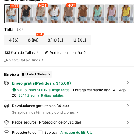
Talla
US
7 left
4
(S)
6
(M)
8/10
(L)
12
(XL)
Guía de Tallas
Verificar mi tamaño
¿No es tu talla? Dinos
Envío a
United States
Envío gratis(Pedidos ≥ $15.00)
500 puntos SHEIN si llega tarde
Entrega estimada:
Ago 14 - Ago
20,
85.11% son ≤
8
días hábiles
Devoluciones gratuitas en 30 días
Se aplican los términos y condiciones
Pagos seguros · Protección de privacidad
Procedente de
Sawesy
Almacén de EE. UU.