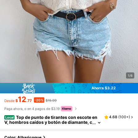
1/6
Ahorra $3.22
12
-20%
$
.77
$15.99
Desde
Paga ahora, o en 4 pagos de $3.19
Top de punto de tirantes con escote en
4.68
(
100+
)
Local
V, hombros caídos y botón de diamante, c
asual y sexy, para primavera/verano
Color: Albaricoque