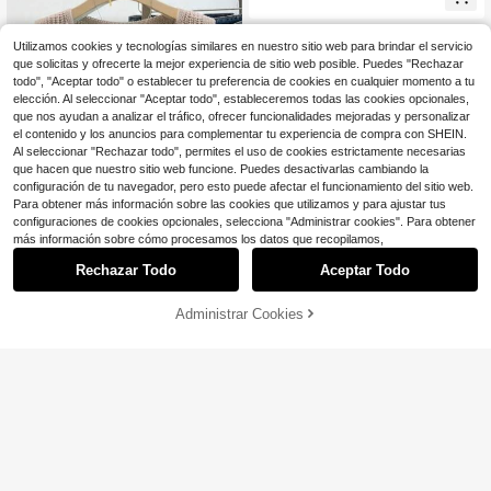
¡Casi agotado!
Utilizamos cookies y tecnologías similares en nuestro sitio web para brindar el servicio
que solicitas y ofrecerte la mejor experiencia de sitio web posible. Puedes "Rechazar
todo", "Aceptar todo" o establecer tu preferencia de cookies en cualquier momento a tu
elección. Al seleccionar "Aceptar todo", estableceremos todas las cookies opcionales,
que nos ayudan a analizar el tráfico, ofrecer funcionalidades mejoradas y personalizar
el contenido y los anuncios para complementar tu experiencia de compra con SHEIN.
Al seleccionar "Rechazar todo", permites el uso de cookies estrictamente necesarias
que hacen que nuestro sitio web funcione. Puedes desactivarlas cambiando la
configuración de tu navegador, pero esto puede afectar el funcionamiento del sitio web.
Para obtener más información sobre las cookies que utilizamos y para ajustar tus
configuraciones de cookies opcionales, selecciona "Administrar cookies". Para obtener
más información sobre cómo procesamos los datos que recopilamos,
Rechazar Todo
Aceptar Todo
11
Chaleco de punto versátil con cuell
Administrar Cookies
COMPRA AHORA
AÑADIR A LA BOLSA
o en V para mujer, prenda de moda
7
¡Casi agotado!
#4 Más vendidos
en Caqui Cárdigans ligeros para mujer
primavera/verano, cárdigan sin man
600+ vendidos
¡Casi agotado!
Nueva chaqueta de punto de mang
gas con botones delanteros, estilo
11
a corta con recortes calados para m
$
.59
-11%
con cupón
minimalista otoño
#4 Más vendidos
#4 Más vendidos
en Caqui Cárdigans ligeros para mujer
en Caqui Cárdigans ligeros para mujer
ujer, apta para la playa y las vacaci
¡Casi agotado!
¡Casi agotado!
1.7k+ vendidos
(100+)
ones
18
#4 Más vendidos
en Caqui Cárdigans ligeros para mujer
$
.39
-12%
¡Casi agotado!