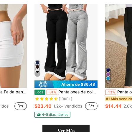
17
13
Ahorro de $36.48
 casual y versátil para uso diario para mujer
Pantalones de color sólido para mujer, tres conjuntos de pantalones casuales, adelgazantes, cómodos y a la moda.
Pantalones cortos de cintura ceñida y ajuste delgado p
Local
-61%
-13%
#1 Más vendid
(1000+)
$23.40
$14.44
didos
1.2k+ vendidos
2.8k
4-5 días hábiles
Ver Más