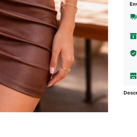
Env
Descr