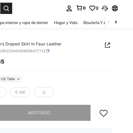
0
0
a. Press Enter to select.
pa interior y ropa de dormir
Hogar y Vida
Bisutería Y Accesorios
Be
s Draped Skirt In Faux Leather
z260225063926084477722
85
ICE AND AVAILABILITY
US Talla
6 (M)
G
imos, este producto está agotado.
AGOTADO