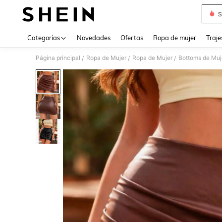
S
Use up 
Categorías
Novedades
Ofertas
Ropa de mujer
Traje
Página principal
Ropa de Mujer
Ropa de Mujer
Bottoms de Muj
/
/
/