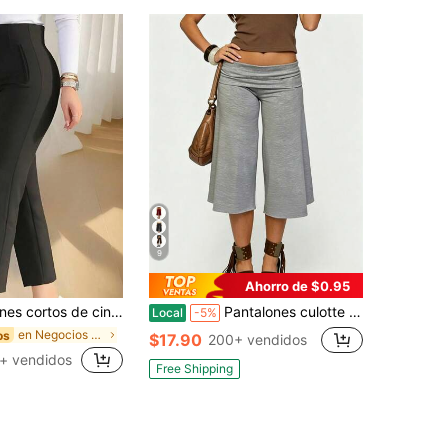
9
Ahorro de $0.95
ara mujer, de otoño, para ir al trabajo, de tela de punto, con cremallera y bolsillos, de elasticidad media, color negro
Pantalones culotte con doblez para mujer, de tiro bajo, capri con doblez, fluidos para salir, con pierna ancha, pantalones capri
Local
-5%
en Negocios Pantalones para mujer
os
$17.90
200+ vendidos
+ vendidos
Free Shipping