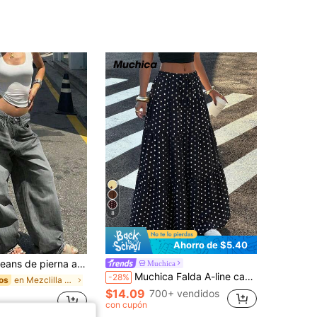
8
Ahorro de $5.40
rna ancha de tiro bajo para mujer,Pantalones de estilo callejero de verano,Ideales para citas,Fiestas y desplazamientos diarios a la oficina,Atuendos de club para mujeres
Muchica
Muchica Falda A-line casual y versátil para citas y salidas con estampado de lunares para mujer
-28%
en Mezclilla Pantalones De Mujer
os
$14.09
700+ vendidos
con cupón
os