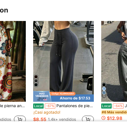
ron
12
Ahorro de $17.53
floral casual de vacaciones para mujer
Pantalones de pierna ancha y tiro alto (con cordón ajustable), pantalones para fitness y yoga, pantalones deportivos con control de abdomen y efecto realce de glúteos, ropa de entrenamiento.
Jeans de pie
Local
-67%
Local
-64%
¡Casi agotado!
#6 Más vendid
$12.98
$8.55
ndidos
1.4k+ vendidos
500+ vendid