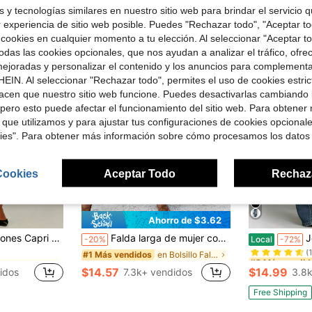
4-5 días hábiles
 y tecnologías similares en nuestro sitio web para brindar el servicio qu
r experiencia de sitio web posible. Puedes "Rechazar todo", "Aceptar t
 cookies en cualquier momento a tu elección. Al seleccionar "Aceptar to
das las cookies opcionales, que nos ayudan a analizar el tráfico, ofre
ejoradas y personalizar el contenido y los anuncios para complementa
EIN. Al seleccionar "Rechazar todo", permites el uso de cookies estri
acen que nuestro sitio web funcione. Puedes desactivarlas cambiando 
pero esto puede afectar el funcionamiento del sitio web. Para obtener
 que utilizamos y para ajustar tus configuraciones de cookies opcional
kies". Para obtener más información sobre cómo procesamos los datos
Cookies
Aceptar Todo
Rechaz
18
Ahorro de $3.62
en Plano Pantalones cortos de mujer
#3 Más vendid
ngs de yoga elásticos con cintura doblada, leggings cortos de unicolor, ajuste ceñido, pantalones cortos de verano para salir, uso diario casual, ropa de calle, control de abdomen
Falda larga de mujer con estampado floral pequeño, cintura elástica casual con bolsillos, bajo con volantes, falda línea A para vacaciones de verano y primavera, estilo bohemio chic
Jeans de talle
-20%
Local
-72%
(
en Plano Pantalones cortos de mujer
en Plano Pantalones cortos de mujer
en Bolsillo Faldas De Mujer
#1 Más vendidos
#3 Más vendid
#3 Más vendid
(
(
$14.57
$14.99
idos
7.3k+ vendidos
3.8
en Plano Pantalones cortos de mujer
#3 Más vendid
(
Free Shipping