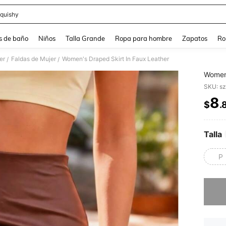
quishy
and down arrow keys to navigate search Búsqueda reciente and Busca y Encuentr
s de baño
Niños
Talla Grande
Ropa para hombre
Zapatos
Ro
er
Faldas de Mujer
Women's Draped Skirt In Faux Leather
/
/
Women'
SKU: s
8
$
.
PR
Talla
P
Lo sent