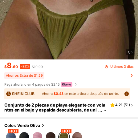
1/5
8
-22%
¡Últimos 3 días
$
.60
$10.99
Ahorros Extra de $1.29
Paga ahora, o en 4 pagos de $2.15
Ahorra
$0.43
en este artículo después de unirte.
Conjunto de 2 piezas de playa elegante con vola
4.21
(
51
)
ntes en el bajo y espalda descubierta, de uni
color, para vacaciones de verano
Color: Verde Oliva