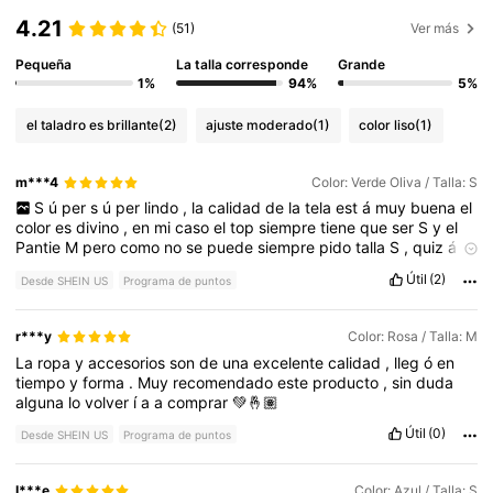
4.21
(51)
Ver más
Pequeña
La talla corresponde
Grande
1%
94%
5%
el taladro es brillante
(2)
ajuste moderado
(1)
color liso
(1)
m***4
Color: Verde Oliva / Talla: S
S
ú
per
s
ú
per
lindo
,
la
calidad
de
la
tela
est
á
muy
buena
el
color
es
divino
,
en
mi
caso
el
top
siempre
tiene
que
ser
S
y
el
Pantie
M
pero
como
no
se
puede
siempre
pido
talla
S
,
quiz
á
s
se
me
ve
un
poco
ajustado
pero
les
juro
que
est
á
espectacular
Útil
(2)
Desde SHEIN US
Programa de puntos
r***y
Color: Rosa / Talla: M
La
ropa
y
accesorios
son
de
una
excelente
calidad
,
lleg
ó
en
tiempo
y
forma
.
Muy
recomendado
este
producto
,
sin
duda
alguna
lo
volver
í
a
a
comprar
💚🤞🏽
Útil
(0)
Desde SHEIN US
Programa de puntos
I***e
Color: Azul / Talla: S