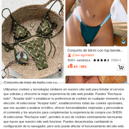
Conjunto de bikini con top bandeau
y tanga en contraste de azul y blan
¡Casi agotado!
co, para vacaciones de verano en l
600+ vendidos
(100+)
a playa
8
$
.63
-19%
Conjunto de traje de baño con cuell
o de halter, espalda descubierta y c
1.4k+ vendidos
Utilizamos cookies y tecnologías similares en nuestro sitio web para brindar el servicio
olgante metálico, estilo macramé d
12
$
.09
-10%
que solicitas y ofrecerte la mejor experiencia de sitio web posible. Puedes "Rechazar
e moda elegante para mujer 2026, a
decuado para playa, resort, vacacio
todo", "Aceptar todo" o establecer tu preferencia de cookies en cualquier momento a tu
nes de primavera/verano/otoño
elección. Al seleccionar "Aceptar todo", estableceremos todas las cookies opcionales,
que nos ayudan a analizar el tráfico, ofrecer funcionalidades mejoradas y personalizar
el contenido y los anuncios para complementar tu experiencia de compra con SHEIN.
Al seleccionar "Rechazar todo", permites el uso de cookies estrictamente necesarias
que hacen que nuestro sitio web funcione. Puedes desactivarlas cambiando la
configuración de tu navegador, pero esto puede afectar el funcionamiento del sitio web.