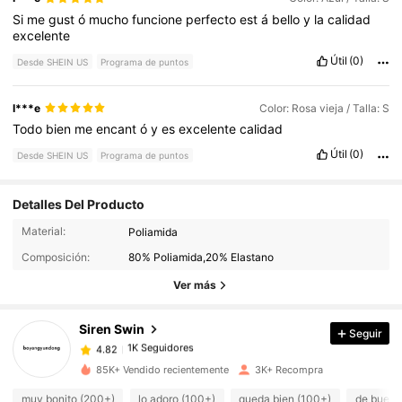
Si
me
gust
ó
mucho
funcione
perfecto
est
á
bello
y
la
calidad
excelente
Útil
(0)
Desde SHEIN US
Programa de puntos
I***e
Color: Rosa vieja / Talla: S
Todo
bien
me
encant
ó
y
es
excelente
calidad
Útil
(0)
Desde SHEIN US
Programa de puntos
Detalles Del Producto
Material:
Poliamida
1K Seguidores
4.82
Composición:
80% Poliamida,20% Elastano
Ver más
1K Seguidores
4.82
Siren Swin
Seguir
1K Seguidores
4.82
85K+ Vendido recientemente
3K+ Recompra
muy bonito (200+)
lo adoro (100+)
queda bien (100+)
de buena