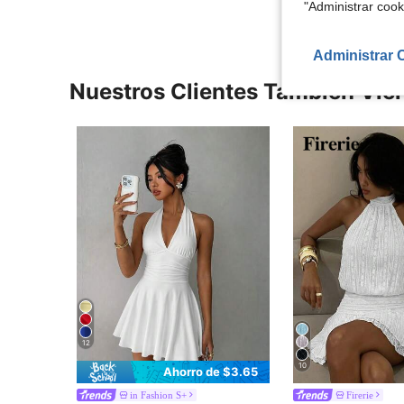
"Administrar coo
Administrar 
Nuestros Clientes También Vie
12
10
Ahorro de $3.65
in Fashion S+
Firerie