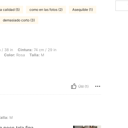
a calidad (5)
como en las fotos (2)
Asequible (1)
demasiado corto (3)
intura: 74 cm / 29 in, Caderas: 106 cm / 42 in, Forma del cuerpo: Reloj de arena, Co
/ 38 in
Cintura:
74 cm / 29 in
Color:
Rosa
Talla:
M
Útil (1)
alla:
M
n poco tela fina