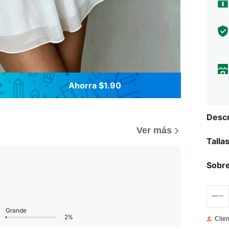
Ahorra $1.90
Descr
Ver más
Talla
Sobre
Grande
2%
Clien