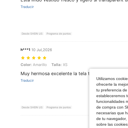
Traducir
Desde SHEIN US
Programa de puntos
h***1
10 Jul,2026
Color: Amarillo, Talla: XS
Color:
Amarillo
Talla:
XS
Muy hermosa excelente la tela tipo gasa
Utilizamos cookies
Traducir
ofrecerte la mejo
tu preferencia de
estableceremos to
funcionalidades m
de compra con SH
Desde SHEIN US
Programa de puntos
necesarias que h
de tu navegador, 
Ver Más Re
sobre las cookies