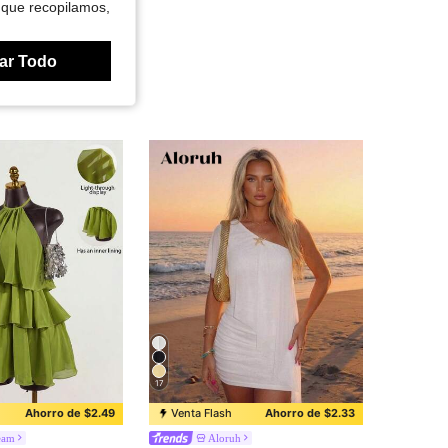
 que recopilamos,
ar Todo
17
Ahorro de $2.49
Venta Flash
Ahorro de $2.33
eam
Aloruh
en Capa escalonada Vestidos De Mujer
os