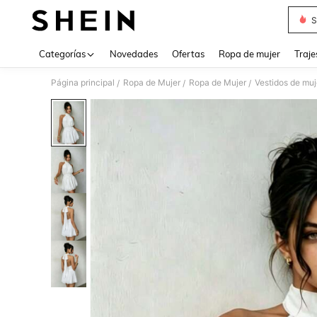
S
Use up 
Categorías
Novedades
Ofertas
Ropa de mujer
Traje
Página principal
Ropa de Mujer
Ropa de Mujer
Vestidos de muj
/
/
/