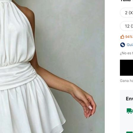
2 (X
12 (
94%
Guí
¿No es t
Gana h
Env