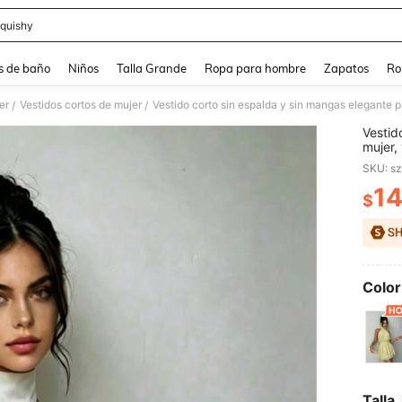
quishy
and down arrow keys to navigate search Búsqueda reciente and Busca y Encuentr
s de baño
Niños
Talla Grande
Ropa para hombre
Zapatos
Ro
er
Vestidos cortos de mujer
/
/
Vestid
mujer, 
adecua
SKU: s
blanco
1
$
PR
Color
Talla