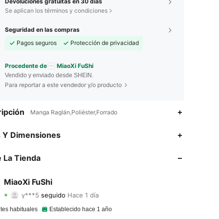
Devoluciones gratuitas en 30 días
Se aplican los términos y condiciones
Seguridad en las compras
Pagos seguros
Protección de privacidad
Procedente de
MiaoXi FuShi
Vendido y enviado desde SHEIN.
Para reportar a este vendedor y/o producto
ipción
Manga Raglán,Poliéster,Forrado
4.71
57
146
s Y Dimensiones
4.71
57
146
 La Tienda
4.71
57
146
MiaoXi FuShi
y***5
seguido
Hace 1 día
4.71
57
146
Calificación
Artículos
Seguidores
tes habituales
Establecido hace 1 año
4.71
57
146