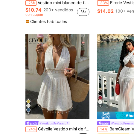
Vestido mini blanco de tirantes finos para mujer, sin mangas, de punto, línea A, con bajo acampanado, espalda descubierta y calado, elegante para fiesta de verano
Firerie Vestido mini de mujer con escote halter y espalda descubierta, de punto jacquard, con falda mini de doble capa co
-25%
-33%
$10.74
200+ vendidos
$14.02
100+ ven
con cupón
Clientes habituales
6
9
Aho
#VestidosDeVerano
#VestidoPromes
Cévolie Vestido mini de fiesta con cuello en V profundo, halter y cintura con lazo, de unicolor y elegante para citas
BamGleam Vestido de mujer con cuello extra lar
-24%
-14%