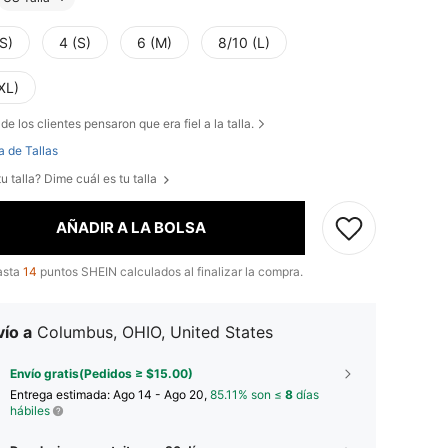
S)
4 (S)
6 (M)
8/10 (L)
XL)
de los clientes pensaron que era fiel a la talla.
a de Tallas
u talla? Dime cuál es tu talla
AÑADIR A LA BOLSA
asta
14
puntos SHEIN calculados al finalizar la compra.
ío a
Columbus, OHIO, United States
Envío gratis(Pedidos ≥ $15.00)
Entrega estimada:
Ago 14 - Ago 20,
85.11% son ≤
8
días
hábiles