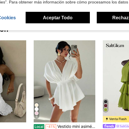
kies". Para obtener más información sobre cómo procesamos los datos
Cookies
Aceptar Todo
Rechaz
ron
4
Venta Flash
Vestido mini asimétrico blanco elegante de verano para mujer Rerie, atuendo casual de vacaciones para playa, cumpleaños, invitada de boda, festival de música y uso en fiestas MHR1
SaltGl
Local
-41%
#2 Más vendid