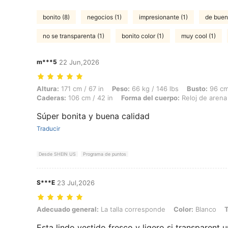
bonito (8)
negocios (1)
impresionante (1)
de buen
no se transparenta (1)
bonito color (1)
muy cool (1)
m***5
22 Jun,2026
Altura: 171 cm / 67 in, Peso: 66 kg / 146 lbs, Busto: 96 cm / 38 in, C
Altura:
171 cm / 67 in
Peso:
66 kg / 146 lbs
Busto:
96 cm 
Caderas:
106 cm / 42 in
Forma del cuerpo:
Reloj de arena
Súper bonita y buena calidad
Traducir
Desde SHEIN US
Programa de puntos
S***E
23 Jul,2026
Adecuado general: La talla corresponde, Color: Blanco, Talla: M
Adecuado general:
La talla corresponde
Color:
Blanco
T
Esta lindo vestido fresco y ligero si transparent u