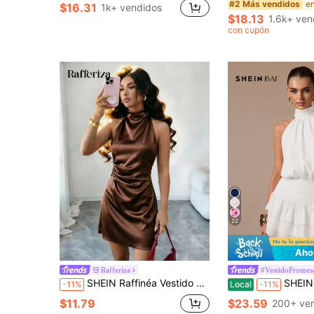
#2 Más vendidos
$16.31
1k+ vendidos
$18.13
1.6k+ ven
con cupón
22
Aho
Rafferiza
#VestidoPromes
SHEIN Raffinéa Vestido de satén marrón para mujer, nuevo de moda elegante y sexy para primavera, verano y otoño, unicolor, ajustado, cuello halter, espalda descubierta, cintura ceñida, línea A, para fiesta, banquete, cita, ir al trabajo, sexy, casual, elegante, glamoroso, minimalista, diseño de cuello halter, efecto de drapeado y diseño de ajuste ceñido
SHEIN BAE Vestido corto sin mangas con volantes en el bajo, de unicolor. Vestido mini elegante, dulce y lindo, 
-11%
Local
-11%
$11.79
$23.59
200+ ve