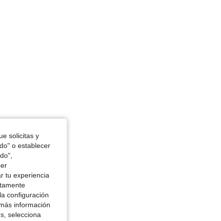
e solicitas y
odo" o establecer
do",
cer
r tu experiencia
ctamente
la configuración
 más información
es, selecciona