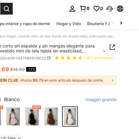
0
0
a. Press Enter to select.
pa interior y ropa de dormir
Hogar y Vida
Bisutería Y Accesorios
Be
Vestido corto sin espalda y sin mangas elegante para mujer, vestido mini de tela tejida sin elasticidad, adecuado para fiestas de verano y atuendos sexys, blanco, cita nocturna
o corto sin espalda y sin mangas elegante para
vestido mini de tela tejida sin elasticidad,
do para fiestas de verano y atuendos sexys,
z260408114474649199152
(38 Comentarios)
, cita nocturna
4
.69
$16.59
-11%
ICE AND AVAILABILITY
Ahorra
$0.73
en este artículo después de unirte.
:
Blanco
Imagen grande
US Talla