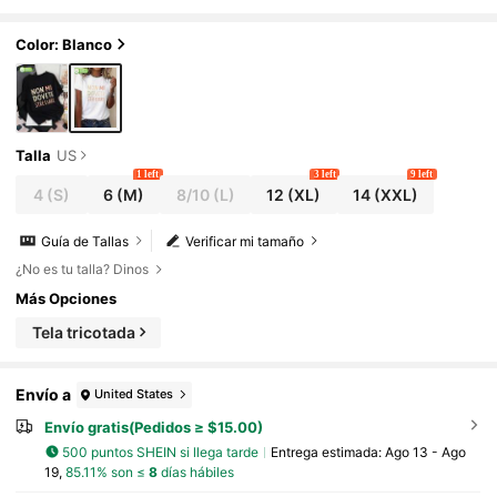
seta de algodón puro para el verano
Color: Blanco
Talla
US
1 left
3 left
9 left
4
(S)
6
(M)
8/10
(L)
12
(XL)
14
(XXL)
Guía de Tallas
Verificar mi tamaño
¿No es tu talla? Dinos
Más Opciones
Tela tricotada
Envío a
United States
Envío gratis(Pedidos ≥ $15.00)
500 puntos SHEIN si llega tarde
Entrega estimada:
Ago 13 - Ago
19,
85.11% son ≤
8
días hábiles