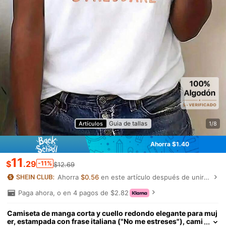
Guia de tallas
Artículos
1/8
Ahorra $1.40
11
$
.29
-11%
$12.69
Ahorra
$0.56
en este artículo después de unirte.
Paga ahora, o en 4 pagos de $2.82
Camiseta de manga corta y cuello redondo elegante para muj
er, estampada con frase italiana ("No me estreses"), cami