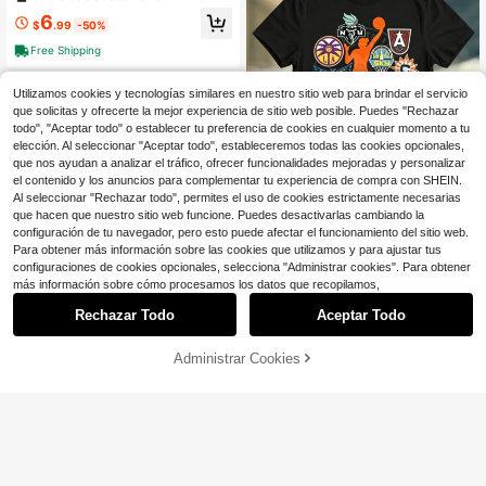
Mujeres, Hombres, Camiseta de gat
ble a máquina, estilo para todas las
6
o
estaciones, 100% algodón suave d
$
.99
-50%
e 180g
Free Shipping
Utilizamos cookies y tecnologías similares en nuestro sitio web para brindar el servicio
que solicitas y ofrecerte la mejor experiencia de sitio web posible. Puedes "Rechazar
todo", "Aceptar todo" o establecer tu preferencia de cookies en cualquier momento a tu
elección. Al seleccionar "Aceptar todo", estableceremos todas las cookies opcionales,
40
que nos ayudan a analizar el tráfico, ofrecer funcionalidades mejoradas y personalizar
el contenido y los anuncios para complementar tu experiencia de compra con SHEIN.
Ahorro de $15.06
Al seleccionar "Rechazar todo", permites el uso de cookies estrictamente necesarias
que hacen que nuestro sitio web funcione. Puedes desactivarlas cambiando la
Camiseta gráfica de equipos
Local
configuración de tu navegador, pero esto puede afectar el funcionamiento del sitio web.
de baloncesto femeninos, camiseta
8
$
.12
-65%
Para obtener más información sobre las cookies que utilizamos y para ajustar tus
de baloncesto para jóvenes y mujer
es
configuraciones de cookies opcionales, selecciona "Administrar cookies". Para obtener
más información sobre cómo procesamos los datos que recopilamos,
Rechazar Todo
Aceptar Todo
Administrar Cookies
AÑADIR A LA BOLSA
¡11% DE DESCUENTO!
Ahorro de $5.12
Camiseta de Maestra de Fres
Local
as de Segundo Grado, Camiseta de
300+ vendidos
Cuello Redondo de 2do Grado, Cam
9
$
.88
-34%
isetas de Regreso a la Escuela, Ca
misetas Gráficas Unisex, Camiseta
Free Shipping
Divertida