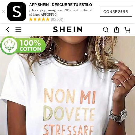
APP SHEIN - DESCUBRE TU ESTILO
×
¡Descarga y consigue un 30% de dto.!Usar el
CONSEGUIR
código: APPOFF30
(95,960)