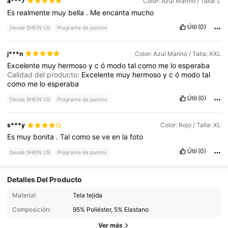
a***7
Color: Azul Marino / Talla: L
Es
realmente
muy
bella
.
Me
encanta
mucho
Útil
(0)
Desde SHEIN US
Programa de puntos
j***n
Color: Azul Marino / Talla: XXL
Excelente
muy
hermoso
y
c
ó
modo
tal
como
me
lo
esperaba
Calidad del producto:
Excelente
muy
hermoso
y
c
ó
modo
tal
como
me
lo
esperaba
Útil
(0)
Desde SHEIN US
Programa de puntos
s***y
Color: Rojo / Talla: XL
Es
muy
bonita
.
Tal
como
se
ve
en
la
foto
Útil
(0)
Desde SHEIN US
Programa de puntos
Detalles Del Producto
Material:
Tela tejida
Composición:
95% Poliéster, 5% Elastano
Ver más