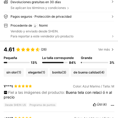
Devoluciones gratuitas en 30 días
Se aplican los términos y condiciones
Pagos seguros · Protección de privacidad
Procedente de
Normi
Vendido y enviado desde SHEIN.
Para reportar a este vendedor y/o producto
4.61
(26)
Ver más
Pequeña
La talla corresponde
Grande
13%
84%
3%
sin olor
(1)
elegante
(1)
bonito
(3)
de buena calidad
(4)
Y***t
Color: Azul Marino / Talla: M
Fiel a las imágenes del producto:
Buena
tela
con
relaci
ó
n
al
precio
Útil
(4)
Desde SHEIN US
Programa de puntos