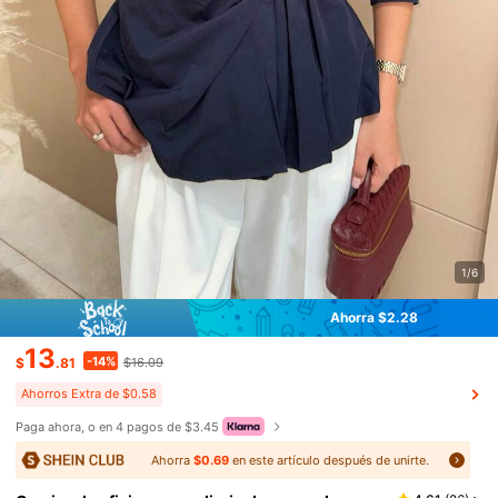
1/6
Ahorra $2.28
13
-14%
$
.81
$16.09
Ahorros Extra de $0.58
Paga ahora, o en 4 pagos de $3.45
Ahorra
$0.69
en este artículo después de unirte.