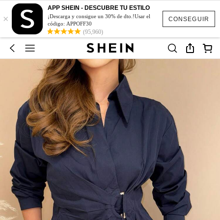
APP SHEIN - DESCUBRE TU ESTILO
×
¡Descarga y consigue un 30% de dto.!Usar el
CONSEGUIR
código: APPOFF30
(95,960)