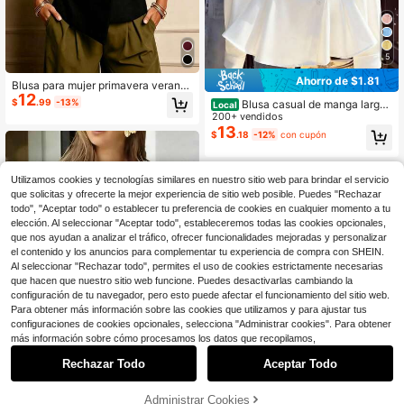
5
Ahorro de $1.81
Blusa para mujer primavera verano
12
otoño negro
$
.99
-13%
Blusa casual de manga larga
Local
con cuello en V francés y cintura co
200+ vendidos
n lazo, unicolor, nueva llegada de pr
13
$
.18
-12%
con cupón
imavera/otoño, color blanco
Utilizamos cookies y tecnologías similares en nuestro sitio web para brindar el servicio
que solicitas y ofrecerte la mejor experiencia de sitio web posible. Puedes "Rechazar
todo", "Aceptar todo" o establecer tu preferencia de cookies en cualquier momento a tu
elección. Al seleccionar "Aceptar todo", estableceremos todas las cookies opcionales,
que nos ayudan a analizar el tráfico, ofrecer funcionalidades mejoradas y personalizar
el contenido y los anuncios para complementar tu experiencia de compra con SHEIN.
Al seleccionar "Rechazar todo", permites el uso de cookies estrictamente necesarias
que hacen que nuestro sitio web funcione. Puedes desactivarlas cambiando la
configuración de tu navegador, pero esto puede afectar el funcionamiento del sitio web.
Para obtener más información sobre las cookies que utilizamos y para ajustar tus
configuraciones de cookies opcionales, selecciona "Administrar cookies". Para obtener
más información sobre cómo procesamos los datos que recopilamos,
7
Rechazar Todo
Aceptar Todo
Venta Flash
Ahorro de $3.08
9
Administrar Cookies
Camisa de oficina elegante y casua