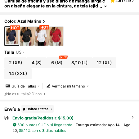
Camisa de oficina y uso diario de manga larga c
4.61
(
26
)
on diseño elegante en la cintura, de tela tejid
a de unicolor, adecuada para primavera/vera
no
Color: Azul Marino
Talla
US
6 left
2
(XS)
4
(S)
6
(M)
8/10
(L)
12
(XL)
14
(XXL)
Guía de Tallas
Verificar mi tamaño
¿No es tu talla? Dinos
Envío a
United States
Envío gratis(Pedidos ≥ $15.00)
500 puntos SHEIN si llega tarde
Entrega estimada:
Ago 14 - Ago
20,
85.11% son ≤
8
días hábiles