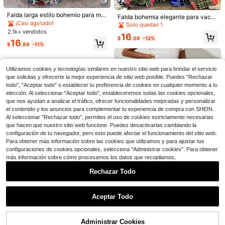
Franclia Falda midi plisada con cint
Falda larga estilo bohemio para muj
Falda bohemia elegante para vaca
urón marrón y cintura elástica, de e
400+ vendidos
er, hecha de tela tejida con estamp
¡Casi agotado!
ciones con estampado a cuadros, p
4
Solo quedan 1
stilo casual y versátil
ado floral, diseño de bajo con volan
arches, cintura elástica y bolsillos l
16
2.1k+ vendidos
$
.19
-11%
16
tes en capas, casual & elegante par
aterales
SHEIN BAE
$
.09
-12%
16
a vacaciones de verano
$
.89
-11%
SHEIN BAE Pantalones largos holga
dos con rayas texturizadas de color
¡Casi agotado!
marrón para mujer, adecuados para
400+ vendidos
uso casual, salidas casuales, uso di
Utilizamos cookies y tecnologías similares en nuestro sitio web para brindar el servicio
13
ario, ropa de salida casual, pantalon
que solicitas y ofrecerte la mejor experiencia de sitio web posible. Puedes "Rechazar
$
.59
-24%
es largos a rayas prácticos, pantalo
todo", "Aceptar todo" o establecer tu preferencia de cookies en cualquier momento a tu
nes largos holgados a rayas
elección. Al seleccionar "Aceptar todo", estableceremos todas las cookies opcionales,
que nos ayudan a analizar el tráfico, ofrecer funcionalidades mejoradas y personalizar
el contenido y los anuncios para complementar tu experiencia de compra con SHEIN.
Al seleccionar "Rechazar todo", permites el uso de cookies estrictamente necesarias
que hacen que nuestro sitio web funcione. Puedes desactivarlas cambiando la
configuración de tu navegador, pero esto puede afectar el funcionamiento del sitio web.
Para obtener más información sobre las cookies que utilizamos y para ajustar tus
configuraciones de cookies opcionales, selecciona "Administrar cookies". Para obtener
más información sobre cómo procesamos los datos que recopilamos,
Rechazar Todo
Ahorro de $5.24
Mostrar artículos similares con stock
Ver todo
Aceptar Todo
SHEIN Clasi Falda casual de vacac
Falda larga casual esta
Local
NEW
Lo sentimos, este producto está agotado.
Falda larga elegante de línea
iones con estampado floral para mu
Local
mpada de paisley para mujer, ideal
11
13
$
.15
-32%
A con cintura alta y plisada, de dise
$
.68
-41%
jer
Solo quedan 5
para vacaciones
11
ño retro francés de alta gama, vers
Administrar Cookies
17
AGOTADO
átil, a cuadros, para uso diario, nue
$
.12
-13%