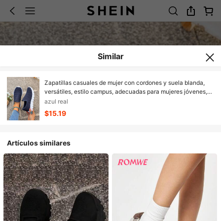
Similar
Zapatillas casuales de mujer con cordones y suela blanda,
versátiles, estilo campus, adecuadas para mujeres jóvenes,
uso diario, deportes, con cordones de punto, para el hogar
azul real
$15.19
Artículos similares