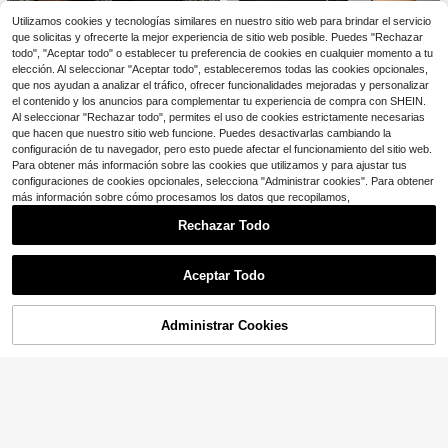
ivas casuales con cordones azul y
2.7k+ vendidos
blanco, cómodas con suela gruesa
Utilizamos cookies y tecnologías similares en nuestro sitio web para brindar el servicio
9
$
.90
-51%
antideslizante, zapatos de correr es
que solicitas y ofrecerte la mejor experiencia de sitio web posible. Puedes "Rechazar
téticos
todo", "Aceptar todo" o establecer tu preferencia de cookies en cualquier momento a tu
elección. Al seleccionar "Aceptar todo", estableceremos todas las cookies opcionales,
6
que nos ayudan a analizar el tráfico, ofrecer funcionalidades mejoradas y personalizar
el contenido y los anuncios para complementar tu experiencia de compra con SHEIN.
Zapatillas de running de punt
Local
8
o para mujer para todas las estacio
Al seleccionar "Rechazar todo", permites el uso de cookies estrictamente necesarias
#4 Más vendidos
en Plataforma plana Zapatillas De Mujer
nes: zapatillas bajas ultratranspirab
Zapatillas de punto transpira
Local
que hacen que nuestro sitio web funcione. Puedes desactivarlas cambiando la
700+ vendidos
(100+)
les y ligeras con suelas suaves par
bles para mujer - Zapatillas de runn
#9 Más vendidos
en Zapatillas de calcetín Zapatillas De Mujer
configuración de tu navegador, pero esto puede afectar el funcionamiento del sitio web.
9
a una comodidad óptima durante to
ing de caña baja, ligeras y cómoda
$
.30
-67%
300+ vendidos
Para obtener más información sobre las cookies que utilizamos y para ajustar tus
do el día.
s con suela suave para todas las es
7
configuraciones de cookies opcionales, selecciona "Administrar cookies". Para obtener
$
.31
-74%
taciones
más información sobre cómo procesamos los datos que recopilamos,
6
Rechazar Todo
Ahorro de $41.20
Mostrar artículos similares con stock
Ver todo
Zapatillas de plataforma para
Local
Aceptar Todo
mujer en naranja, blanco y estampa
50+ vendidos
Lo sentimos, este producto está agotado.
do de leopardo,zapatos casuales d
14
$
.80
-74%
e cordones y corte bajo, suela grue
sa antideslizante, ligeras y cómoda
Administrar Cookies
AGOTADO
s, regalos para vacacio
10
Zapatillas deportivas de malla
Local
23
transpirable, zapatos deportivos ca
#1 Más vendidos
en Beige Zapatillas De Mujer
suales con cordones y amortiguaci
1.9k+ vendidos
(500+)
ón de aire para caminatas diarias y
Ahorro de $20.50
11
8
actividades al aire libre
$
.70
-66%
Zapatos de verano para muje
Local