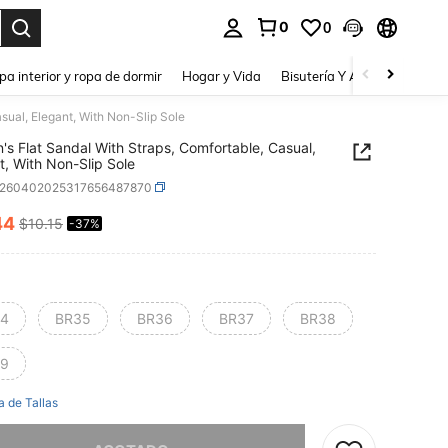
0
0
a. Press Enter to select.
pa interior y ropa de dormir
Hogar y Vida
Bisutería Y Accesorios
Be
sual, Elegant, With Non-Slip Sole
s Flat Sandal With Straps, Comfortable, Casual,
t, With Non-Slip Sole
x260402025317656487870
44
$10.15
-37%
ICE AND AVAILABILITY
4
BR35
BR36
BR37
BR38
9
a de Tallas
imos, este producto está agotado.