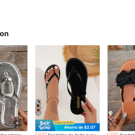
ron
19
5
Ahorro de $2.07
en Gelatina Sandalias de mujer
#4 Más vendidos
#2 Más vendid
¡Casi agotado!
¡Casi agotado