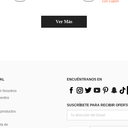
con cupón
¡Casi agotado!
Ver Más
 AL
ENCUÉNTRANOS EN
n Nosotros
uestos
SUSCRÍBETE PARA RECIBIR OFERTA
 productos
ta de