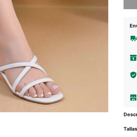
Env
Descr
Talla