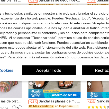
puntera redonda, decoradas con hebilla, chanclas elegantes tipo chancleta, sandalias tipo chancla
Sandalias de dedo nuevas para mujer de primavera/verano, sandalias de tiras negras brillantes, pantuflas casuales para uso en interiores y exteriores
Sandalias de dedo con lazo plano para m
-23%
-10%
en Gelatina Sandalias de mujer
en Gelatina Sandalias de mujer
#4 Más vendidos
#4 Más vendidos
#2 Más vendid
#2 Más vendid
¡Casi agotado!
¡Casi agotado!
¡Casi agotado
¡Casi agotado
en Plateado Sandalias De Mujer
en Gelatina Sandalias de mujer
#4 Más vendidos
#2 Más vendid
$7.13
2.9k+ vendidos
$11.20
didos
6.3k
 y tecnologías similares en nuestro sitio web para brindar el servicio qu
¡Casi agotado!
¡Casi agotado
con cupón
r experiencia de sitio web posible. Puedes "Rechazar todo", "Aceptar t
 cookies en cualquier momento a tu elección. Al seleccionar "Aceptar to
das las cookies opcionales, que nos ayudan a analizar el tráfico, ofre
ejoradas y personalizar el contenido y los anuncios para complementa
EIN. Al seleccionar "Rechazar todo", permites el uso de cookies estri
acen que nuestro sitio web funcione. Puedes desactivarlas cambiando 
pero esto puede afectar el funcionamiento del sitio web. Para obtener
 que utilizamos y para ajustar tus configuraciones de cookies opcional
kies". Para obtener más información sobre cómo procesamos los datos
Cookies
Aceptar Todo
Rechaz
9
Ahorro de $2.86
en Departamento Sandalias De Mujer
#1 Más vendidos
¡Casi agotado!
rano casuales, transpirables y con cuña, de punta abierta y de fácil deslizamiento, para estudiantes y caminar
Sandalias planas de mujer con punta cuadrada y correa ancha, sandalias de tacón de gatito con correa fina tipo slip-on, estilo versátil
Sandalias planas tipo chanclas de punta cuadrada par
-23%
-23%
en Departamento Sandalias De Mujer
en Departamento Sandalias De Mujer
#1 Más vendidos
#1 Más vendidos
¡Casi agotado!
¡Casi agotado!
(
didos