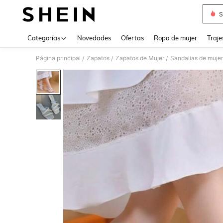
S
Use up 
Categorías
Novedades
Ofertas
Ropa de mujer
Traje
Página principal
Zapatos
Zapatos de Mujer
Sandalias de mujer
/
/
/