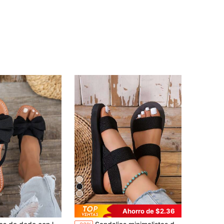
Ahorro de $2.36
en Arco Sandalias De Mujer
os
!