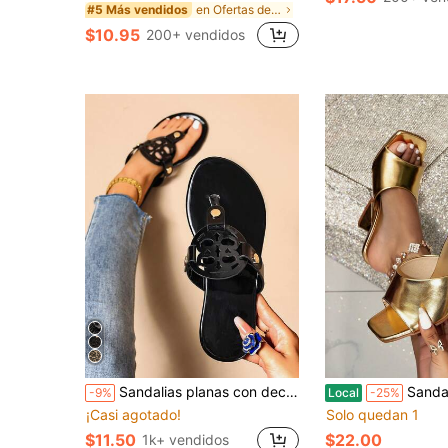
en Ofertas de nueva llegada Sandalias de tacón par
#5 Más vendidos
$10.95
200+ vendidos
Sandalias planas con decoración metálica redonda para los dedos de los pies, estilo de vacaciones de verano, moda plana y cómoda, chanclas de playa
Sandalias de tacón alto cuadradas asimétricas de 8,5 
-9%
Local
-25%
¡Casi agotado!
Solo quedan 1
$11.50
$22.00
1k+ vendidos