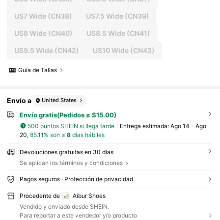
US7 Wide
(CN38)
US7.5 Wide
(CN39)
US8 Wide
(CN40)
US8.5 Wide
(CN41)
US9.5 Wide
(CN42)
US10 Wide
(CN43)
Guía de Tallas
Envío a
United States
Envío gratis(Pedidos ≥ $15.00)
500 puntos SHEIN si llega tarde
Entrega estimada:
Ago 14 - Ago
20,
85.11% son ≤
8
días hábiles
Devoluciones gratuitas en 30 días
Se aplican los términos y condiciones
Pagos seguros · Protección de privacidad
Procedente de
Aibur Shoes
Vendido y enviado desde SHEIN.
Para reportar a este vendedor y/o producto