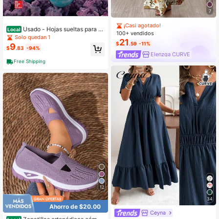
7
¡Casi agotado!
Usado - Hojas sueltas para Q
Local
100+ vendidos
uímica Orgánica (Tapa dura) de Fra
Solo quedan 1
21
ncis A. Carey, Robert M. Giuliano
$
.59
-11%
9
$
.83
-94%
Elenzga CURVE
Free Shipping
12
34
Ahorro de $20.00
Ceyna