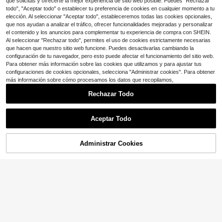
que solicitas y ofrecerte la mejor experiencia de sitio web posible. Puedes "Rechazar
Free Shipping
todo", "Aceptar todo" o establecer tu preferencia de cookies en cualquier momento a tu
elección. Al seleccionar "Aceptar todo", estableceremos todas las cookies opcionales,
que nos ayudan a analizar el tráfico, ofrecer funcionalidades mejoradas y personalizar
el contenido y los anuncios para complementar tu experiencia de compra con SHEIN.
Al seleccionar "Rechazar todo", permites el uso de cookies estrictamente necesarias
que hacen que nuestro sitio web funcione. Puedes desactivarlas cambiando la
Mostrar artículos similares con stock
Ver todo
configuración de tu navegador, pero esto puede afectar el funcionamiento del sitio web.
Para obtener más información sobre las cookies que utilizamos y para ajustar tus
configuraciones de cookies opcionales, selecciona "Administrar cookies". Para obtener
más información sobre cómo procesamos los datos que recopilamos,
Rechazar Todo
Aceptar Todo
Lo sentimos, este producto está agotado.
Administrar Cookies
AGOTADO