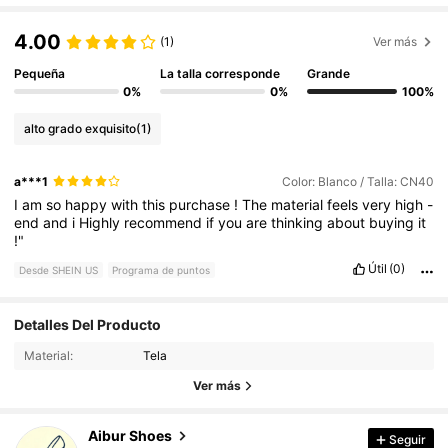
4.00
(1)
Ver más
Pequeña
La talla corresponde
Grande
0%
0%
100%
alto grado exquisito
(1)
a***1
Color: Blanco / Talla: CN40
I
am
so
happy
with
this
purchase
!
The
material
feels
very
high
-
end
and
i
Highly
recommend
if
you
are
thinking
about
buying
it
!"
Útil
(0)
Desde SHEIN US
Programa de puntos
95 Seguidores
4.73
Detalles Del Producto
Material:
Tela
95 Seguidores
4.73
Ver más
Aibur Shoes
Seguir
95 Seguidores
4.73