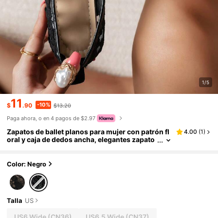
1/5
11
-10%
$
.90
$13.20
Paga ahora, o en 4 pagos de $2.97
Zapatos de ballet planos para mujer con patrón fl
4.00
(
1
)
oral y caja de dedos ancha, elegantes zapato
s de malla transpirable para fiesta de noche y
vacaciones
Color: Negro
Talla
US
US6 Wide
(CN36)
US6.5 Wide
(CN37)