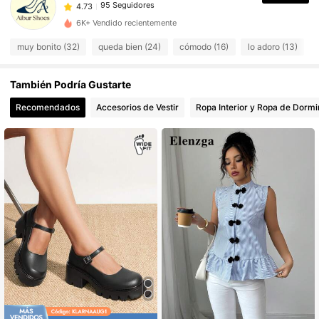
f***e
pagó
Hace 1 día
6K+ Vendido recientemente
95 Seguidores
4.73
muy bonito (32)
queda bien (24)
cómodo (16)
lo adoro (13)
También Podría Gustarte
95 Seguidores
4.73
Recomendados
Accesorios de Vestir
Ropa Interior y Ropa de Dormi
95 Seguidores
4.73
95 Seguidores
4.73
95 Seguidores
4.73
95 Seguidores
4.73
95 Seguidores
4.73